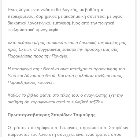
Ένας λόγος ενσυνείδητα θεολογικός, με βαθύτητα
περιεχομένου, δομημένος με ακαδημαϊκή συνέπεια, με ύφος
διακριτικά λογοτεχνικό, εμπνευσμένος από την ποιητική
εκκλησιαστική υμνογραφία.
«Στο δεύτερο μέρος αποκαλύπτεται η δυναμική της ικεσίας μας
προς Εκείνη. Ο συγγραφέας εστιάζει την προσοχή μας στις
Παρακλήσεις προς την Παναγία.
Η προσφυγή στην Θεοτόκο είναι ταυτόχρονα προσκύνηση του
Υιού και Λόγου του Θεού. Και αυτή η αλήθεια τονίζεται στους
Παρακλητικούς κανόνες.
Καθώς το βιβλίο φτάνει στο τέλος του, ο αναγνώστης έχει την
αίσθηση ότι κορυφώνεται αυτό το ευλαβικό ταξίδι.»
Πρωτοπρεσβύτερος Σπυρίδων Τσιμούρης
Ο τρόπος που γράφει ο π. Γεώργιος, σημείωσε ο π. Σπυρίδων
παίρνοντας τον λόγο στη συνέχεια, είναι ένας τρόπος όπου