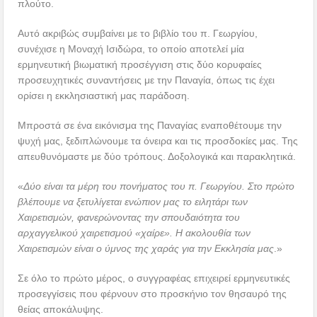
πλούτο.
Αυτό ακριβώς συμβαίνει με το βιβλίο του π. Γεωργίου,
συνέχισε η Μοναχή Ισιδώρα, το οποίο αποτελεί μία
ερμηνευτική βιωματική προσέγγιση στις δύο κορυφαίες
προσευχητικές συναντήσεις με την Παναγία, όπως τις έχει
ορίσει η εκκλησιαστική μας παράδοση.
Μπροστά σε ένα εικόνισμα της Παναγίας εναποθέτουμε την
ψυχή μας, ξεδιπλώνουμε τα όνειρα και τις προσδοκίες μας. Της
απευθυνόμαστε με δύο τρόπους. Δοξολογικά και παρακλητικά.
«
Δύο είναι τα μέρη του πονήματος του π. Γεωργίου. Στο πρώτο
βλέπουμε να ξετυλίγεται ενώπιον μας το ειλητάρι των
Χαιρετισμών, φανερώνοντας την σπουδαιότητα του
αρχαγγελικού χαιρετισμού «χαίρε». Η ακολουθία των
Χαιρετισμών είναι ο ύμνος της χαράς για την Εκκλησία μας
.»
Σε όλο το πρώτο μέρος, ο συγγραφέας επιχειρεί ερμηνευτικές
προσεγγίσεις που φέρνουν στο προσκήνιο τον θησαυρό της
θείας αποκάλυψης.