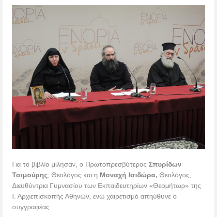
Για το βιβλίο μίλησαν, ο Πρωτοπρεσβύτερος
Σπυρίδων
Τσιμούρης
, Θεολόγος και η
Μοναχή Ισιδώρα,
Θεολόγος,
Διευθύντρια Γυμνασίου των Εκπαιδευτηρίων «Θεομήτωρ» της
Ι. Αρχιεπισκοπής Αθηνών, ενώ χαιρετισμό απηύθυνε ο
συγγραφέας.