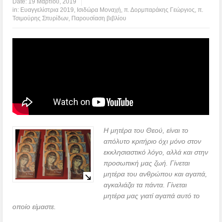
Date:
19 Μαρτίου, 2019
in:
Ευαγγελίστρια 2019
,
Ισιδώρα Μοναχή
,
π. Δορμπαράκης Γεώργιος
,
π.
Τσιμούρης Σπυρίδων
,
Παρουσίαση βιβλίου
Η μητέρα του Θεού, είναι το
απόλυτο κριτήριο όχι μόνο στον
εκκλησιαστικό λόγο, αλλά και στην
προσωπική μας ζωή. Γίνεται
μητέρα του ανθρώπου και αγαπά,
αγκαλιάζει τα πάντα. Γίνεται
μητέρα μας γιατί αγαπά αυτό το
οποίο είμαστε.