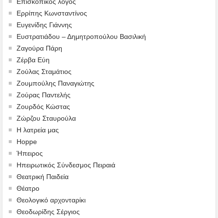
Επισκοπικός λόγος
Ερρίπης Κωνσταντίνος
Ευγενίδης Γιάννης
Ευστρατιάδου – Δημητροπούλου Βασιλική
Ζαγούρα Πάρη
Ζέρβα Εύη
Ζούλας Σταμάτιος
Ζουμπούλης Παναγιώτης
Ζούρας Παντελής
Ζουρδός Κώστας
Ζώρζου Σταυρούλα
Η λατρεία μας
Hoppe
Ήπειρος
Ηπειρωτικός Σύνδεσμος Πειραιά
Θεατρική Παιδεία
Θέατρο
Θεολογικό αρχονταρίκι
Θεοδωρίδης Σέργιος