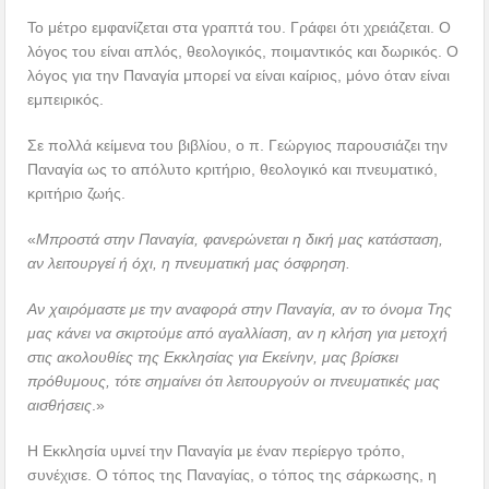
Το μέτρο εμφανίζεται στα γραπτά του. Γράφει ότι χρειάζεται. Ο
λόγος του είναι απλός, θεολογικός, ποιμαντικός και δωρικός. Ο
λόγος για την Παναγία μπορεί να είναι καίριος, μόνο όταν είναι
εμπειρικός.
Σε πολλά κείμενα του βιβλίου, ο π. Γεώργιος παρουσιάζει την
Παναγία ως το απόλυτο κριτήριο, θεολογικό και πνευματικό,
κριτήριο ζωής.
«
Μπροστά στην Παναγία, φανερώνεται η δική μας κατάσταση,
αν λειτουργεί ή όχι, η πνευματική μας όσφρηση.
Αν χαιρόμαστε με την αναφορά στην Παναγία, αν το όνομα Της
μας κάνει να σκιρτούμε από αγαλλίαση, αν η κλήση για μετοχή
στις ακολουθίες της Εκκλησίας για Εκείνην, μας βρίσκει
πρόθυμους, τότε σημαίνει ότι λειτουργούν οι πνευματικές μας
αισθήσεις
.»
Η Εκκλησία υμνεί την Παναγία με έναν περίεργο τρόπο,
συνέχισε. Ο τόπος της Παναγίας, ο τόπος της σάρκωσης, η