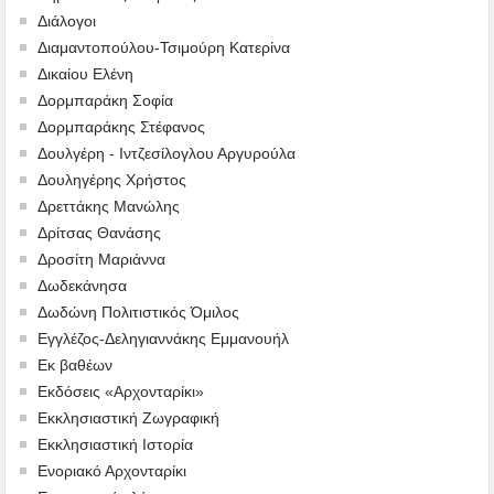
Διάλογοι
Διαμαντοπούλου-Τσιμούρη Κατερίνα
Δικαίου Ελένη
Δορμπαράκη Σοφία
Δορμπαράκης Στέφανος
Δουλγέρη - Ιντζεσίλογλου Αργυρούλα
Δουληγέρης Χρήστος
Δρεττάκης Μανώλης
Δρίτσας Θανάσης
Δροσίτη Μαριάννα
Δωδεκάνησα
Δωδώνη Πολιτιστικός Όμιλος
Εγγλέζος-Δεληγιαννάκης Εμμανουήλ
Εκ βαθέων
Εκδόσεις «Αρχονταρίκι»
Εκκλησιαστική Ζωγραφική
Εκκλησιαστική Ιστορία
Ενοριακό Αρχονταρίκι