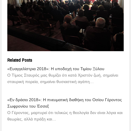
Related Posts
«Ευαγγελίστρια 2018»: Η υποδοχή του Τιμίου Ξύλου
Ο Τίμιος Σταυρός μας θυμίζει ότι κατά Χριστόν ζωή, σημαίνει
σταυρική πορεία, σημαίνει θυσιαστική αγάπη…
«Εν δράσει 2018»: Η πνευματική διαθήκη του Οσίου Γέροντος
Σωφρονίου του Έσσεξ
Ο Γέροντας, μαρτυρεί ότι τελικώς η θεολογία δεν είναι λόγια και
θεωρίες, αλλά πράξη και…