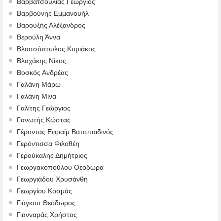
Βαρβατσούλιας Γεώργιος
Βαρβούνης Εμμανουήλ
Βαρουξής Αλέξανδρος
Βερούλη Άννα
Βλασσόπουλος Κυριάκος
Βλαχάκης Νίκος
Βοσκός Ανδρέας
Γαλάνη Μάρω
Γαλάνη Μίνα
Γαλίτης Γεώργιος
Γανωτής Κώστας
Γέροντας Εφραίμ Βατοπαιδινός
Γερόντισσα Φιλοθέη
Γερούκαλης Δημήτριος
Γεωργακοπούλου Θεοδώρα
Γεωργιάδου Χρυσάνθη
Γεωργίου Κοσμάς
Γιάγκου Θεόδωρος
Γιανναράς Χρήστος