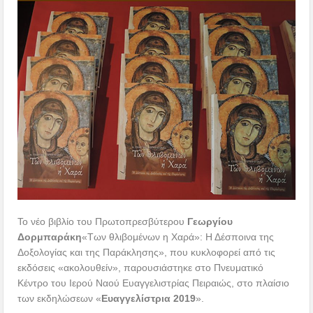
Το νέο βιβλίο του Πρωτοπρεσβύτερου
Γεωργίου
Δορμπαράκη
«Των θλιβομένων η Χαρά»: Η Δέσποινα της
Δοξολογίας και της Παράκλησης», που κυκλοφορεί από τις
εκδόσεις «ακολουθείν», παρουσιάστηκε στο Πνευματικό
Κέντρο του Ιερού Ναού Ευαγγελιστρίας Πειραιώς, στο πλαίσιο
των εκδηλώσεων «
Ευαγγελίστρια 2019
».