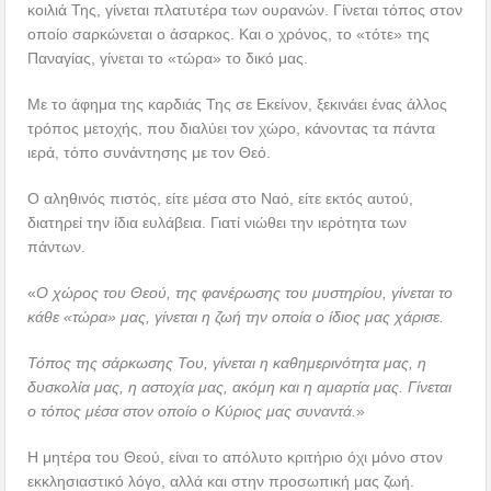
κοιλιά Της, γίνεται πλατυτέρα των ουρανών. Γίνεται τόπος στον
οποίο σαρκώνεται ο άσαρκος. Και ο χρόνος, το «τότε» της
Παναγίας, γίνεται το «τώρα» το δικό μας.
Με το άφημα της καρδιάς Της σε Εκείνον, ξεκινάει ένας άλλος
τρόπος μετοχής, που διαλύει τον χώρο, κάνοντας τα πάντα
ιερά, τόπο συνάντησης με τον Θεό.
Ο αληθινός πιστός, είτε μέσα στο Ναό, είτε εκτός αυτού,
διατηρεί την ίδια ευλάβεια. Γιατί νιώθει την ιερότητα των
πάντων.
«
Ο χώρος του Θεού, της φανέρωσης του μυστηρίου, γίνεται το
κάθε «τώρα» μας, γίνεται η ζωή την οποία ο ίδιος μας χάρισε.
Τόπος της σάρκωσης Του, γίνεται η καθημερινότητα μας, η
δυσκολία μας, η αστοχία μας, ακόμη και η αμαρτία μας. Γίνεται
ο τόπος μέσα στον οποίο ο Κύριος μας συναντά.
»
Η μητέρα του Θεού, είναι το απόλυτο κριτήριο όχι μόνο στον
εκκλησιαστικό λόγο, αλλά και στην προσωπική μας ζωή.