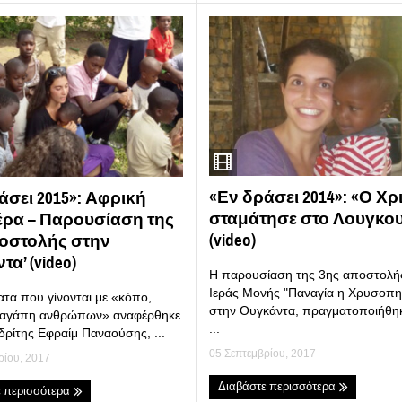
«Εν δράσει 2014»: «Ο Χρ
άσει 2015»: Αφρική
σταμάτησε στο Λουγκου
ρα – Παρουσίαση της
(video)
οστολής στην
α’ (video)
Η παρουσίαση της 3ης αποστολή
Ιεράς Μονής "Παναγία η Χρυσοπη
τα που γίνονται με «κόπο,
στην Ουγκάντα, πραγματοποιήθη
ι αγάπη ανθρώπων» αναφέρθηκε
...
δρίτης Εφραίμ Παναούσης, ...
05 Σεπτεμβρίου, 2017
ρίου, 2017
Διαβάστε περισσότερα
ε περισσότερα