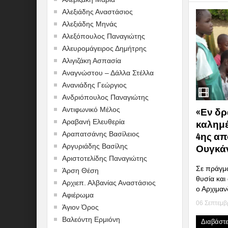
Αλεξιάδης Αναστάσιος
Αλεξιάδης Μηνάς
Αλεξόπουλος Παναγιώτης
Αλευρομάγειρος Δημήτρης
Αλιγιζάκη Ασπασία
Αναγνώστου – Δάλλα Στέλλα
Ανανιάδης Γεώργιος
Ανδριόπουλος Παναγιώτης
Αντιφωνικό Μέλος
«Εν δρ
Αραβανή Ελευθερία
καλημέ
Αραπατσάνης Βασίλειος
4ης απ
Αργυριάδης Βασίλης
Ουγκάντ
Αριστοτελίδης Παναγιώτης
Σε πράγμα
Άρση Θέση
θυσία κα
Αρχιεπ. Αλβανίας Αναστάσιος
ο Αρχιμαν
Αφιέρωμα
06 Σεπτεμβ
Άγιον Όρος
Βαλεόντη Ερμιόνη
Διαβάστ