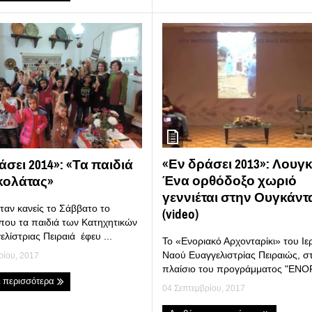
«Εν δράσει 2013»: Λουγκ
άσει 2014»: «Τα παιδιά
Ένα ορθόδοξο χωριό
κολάτας»
γεννιέται στην Ουγκάντ
ταν κανείς το Σάββατο το
(video)
που τα παιδιά των Κατηχητικών
ελίστριας Πειραιά έφευ ...
Το «Ενοριακό Αρχονταρίκι» του Ιε
Ναού Ευαγγελιστρίας Πειραιώς, σ
ρίου, 2017
πλαίσιο του προγράμματος "ΕΝΟΡΙ
ε περισσότερα
04 Σεπτεμβρίου, 2017