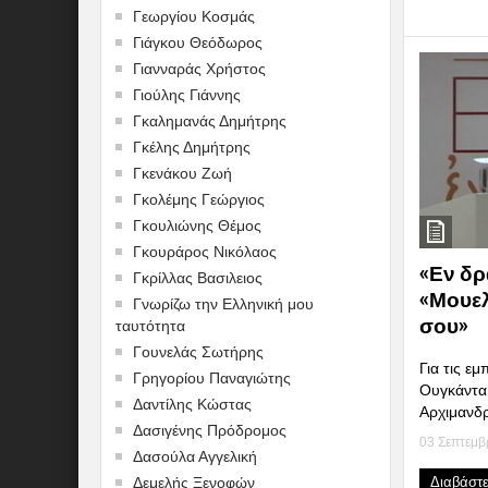
Γεωργίου Κοσμάς
Γιάγκου Θεόδωρος
Γιανναράς Χρήστος
Γιούλης Γιάννης
Γκαλημανάς Δημήτρης
Γκέλης Δημήτρης
Γκενάκου Ζωή
Γκολέμης Γεώργιος
Γκουλιώνης Θέμος
Γκουράρος Νικόλαος
«Εν δρ
Γκρίλλας Βασιλειος
«Μουελ
Γνωρίζω την Ελληνική μου
σου»
ταυτότητα
Γουνελάς Σωτήρης
Για τις εμ
Γρηγορίου Παναγιώτης
Ουγκάντα,
Δαντίλης Κώστας
Αρχιμανδρ
Δασιγένης Πρόδρομος
03 Σεπτεμβ
Δασούλα Αγγελική
Διαβάστ
Δεμελής Ξενοφών