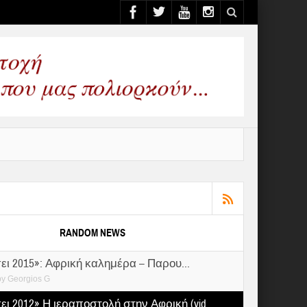
RANDOM NEWS
ει 2015»: Αφρική καλημέρα – Παρου...
by
Georgios G
ι 2012» Η ιεραποστολή στην Αφρική (vid...