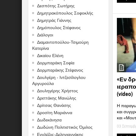
Δεσπότης Σωτήρης
Δημητρακόπουλος Σοφοκλής
Δημητράς Γιάννης
Δημόπουλος Στέφανος
Διάλογοι
Διαμαντοπούλου-Τσιμούρη
Κατερίνα
Δικαίου Ελένη
Δορμπαράκη Σοφία
Δορμπαράκης Στέφανος
Δουλγέρη - Ιντζεσίλογλου
«Εν δρ
Αργυρούλα
ιεραπο
Δουληγέρης Χρήστος
(video)
Δρεττάκης Μανώλης
Δρίτσας Θανάσης
Η παραγω
και συγγ
Δροσίτη Μαριάννα
και «Μουτό
Δωδεκάνησα
03 Σεπτεμβ
Δωδώνη Πολιτιστικός Όμιλος
Εγγλέζος-Δεληγιαννάκης