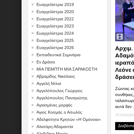
Ευαγγελίστρια 2019
Ευαγγελίστρια 2020
Ευαγγελίστρια 2022
Ευαγγελίστρια 2023
Ευαγγελίστρια 2024
Ευαγγελίστρια 2025
Αρχιμ.
Ευαγγελίστρια 2026
Αδαμό
Εκπαιδευτικά Σεμινάρια
ιεραπό
Εν Δράσει
Λεόνε 
ΜΙΑ ΠΕΜΠΤΗ ΜΙΑ ΣΑΡΑΚΟΣΤΗ
δράσε
Αβραμίδης Νικόλαος
Αγγελή Ντίνα
Ζώντας κ
Αγγελόπουλος Γεώργιος
συνθήκες
Αγγελόπουλος Παναγιώτης
ταλαιπωρ
Αγιασμένες μορφές
αυτά δεν .
Άγιος Κοσμάς ο Αιτωλός
28 Δεκεμβρ
Αδελφότητα Κρητών «Η Ομόνοια»
Διαβάστ
Αλατάρη Αδαμαντία
Αλεβιζάκη Μαρία