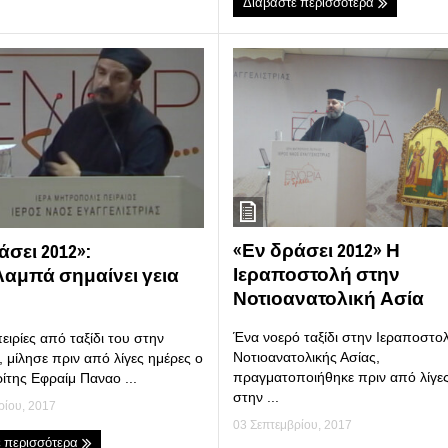
Διαβάστε περισσότερα
«Εν δράσει 2012» Η
άσει 2012»:
Ιεραποστολή στην
αμπά σημαίνει γεια
Νοτιοανατολική Ασία
Ένα νοερό ταξίδι στην Ιεραποστο
πειρίες από ταξίδι του στην
Νοτιοανατολικής Ασίας,
 μίλησε πριν από λίγες ημέρες ο
πραγματοποιήθηκε πριν από λίγε
ίτης Εφραίμ Παναο ...
στην ...
ρίου, 2017
03 Σεπτεμβρίου, 2017
ε περισσότερα