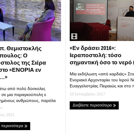
«Εν δράσει 2016»:
 π. Θεμιστοκλής
Ιεραποστολή: τόσο
πουλος: Ο
σημαντική όσο το νερό (
στολος της Σιέρα
στο «ΕΝΟΡΙΑ εν
Mία εκδήλωση «από καρδιάς» Στ
ι…»
Ενοριακό Αρχονταρίκι του Ιερού 
Ευαγγελιστρίας Πειραιώς και στο πλ
άτω από πολύ δύσκολες
, σε μια παραγκούπολη ε
10 Σεπτεμβρίου, 2017
ημένους ανθρώπους, παρόλα
Διαβάστε περισσότερα
..
ίου, 2021
ε περισσότερα