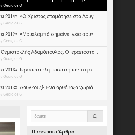
by
Georgios G
ει 2014»: «Ο Χριστός σταμάτησε στο Λουγ...
by
Georgios G
ει 2012»: «Μουελαμπά σημαίνει γεια σου»...
by
Georgios G
. Θεμιστοκλής Αδαμόπουλος: Ο ιεραπόστο...
by
Georgios G
ι 2016»: Ιεραποστολή: τόσο σημαντική ό...
by
Georgios G
ει 2013»: Λουγκουζί· Ένα ορθόδοξο χωριό...
by
Georgios G
Πρόσφατα Άρθρα