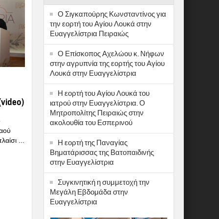
Ο Σιγκαπούρης Κωνσταντίνος για
την εορτή του Αγίου Λουκά στην
Ευαγγελίστρια Πειραιώς
Ο Επίσκοπος Αχελώου κ. Νήφων
στην αγρυπνία της εορτής του Αγίου
Λουκά στην Ευαγγελίστρια
Η εορτή του Αγίου Λουκά του
video)
ιατρού στην Ευαγγελίστρια. Ο
Μητροπολίτης Πειραιώς στην
ο
ακολουθία του Εσπερινού
Ναού
αίσι ...
Η εορτή της Παναγίας
Βηματάρισσας της Βατοπαιδινής
στην Ευαγγελίστρια
Συγκινητική η συμμετοχή την
Μεγάλη Εβδομάδα στην
Ευαγγελίστρια