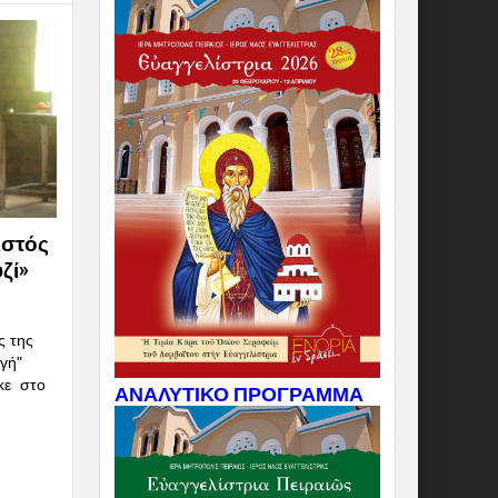
ιστός
ζί»
ς της
γή"
κε στο
ΑΝΑΛΥΤΙΚΟ ΠΡΟΓΡΑΜΜΑ