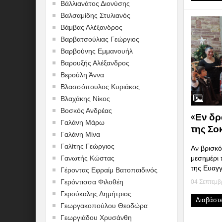
Βάλλιανάτος Διονύσης
Βαλσαμίδης Στυλιανός
Βάμβας Αλέξανδρος
Βαρβατσούλιας Γεώργιος
Βαρβούνης Εμμανουήλ
Βαρουξής Αλέξανδρος
Βερούλη Άννα
Βλασσόπουλος Κυριάκος
Βλαχάκης Νίκος
Βοσκός Ανδρέας
«Εν δρ
Γαλάνη Μάρω
της Σο
Γαλάνη Μίνα
Γαλίτης Γεώργιος
Αν βρισκό
μεσημέρι 
Γανωτής Κώστας
της Ευαγγ
Γέροντας Εφραίμ Βατοπαιδινός
Γερόντισσα Φιλοθέη
04 Σεπτεμβ
Γερούκαλης Δημήτριος
Διαβάστ
Γεωργακοπούλου Θεοδώρα
Γεωργιάδου Χρυσάνθη