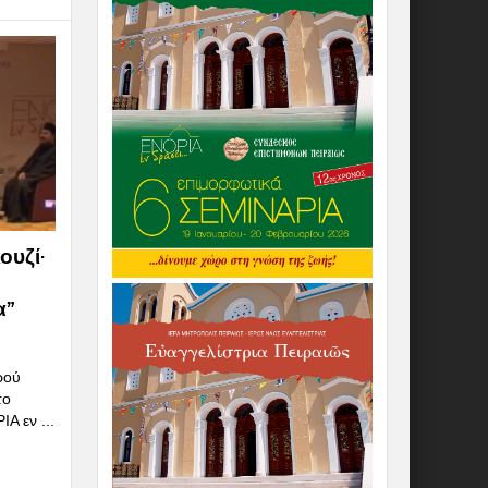
ουζί·
α”
ρού
το
Α εν ...