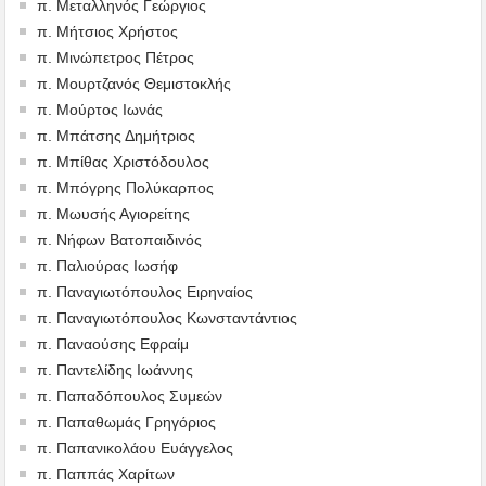
π. Μεταλληνός Γεώργιος
π. Μήτσιος Χρήστος
π. Μινώπετρος Πέτρος
π. Μουρτζανός Θεμιστοκλής
π. Μούρτος Ιωνάς
π. Μπάτσης Δημήτριος
π. Μπίθας Χριστόδουλος
π. Μπόγρης Πολύκαρπος
π. Μωυσής Αγιορείτης
π. Νήφων Βατοπαιδινός
π. Παλιούρας Ιωσήφ
π. Παναγιωτόπουλος Ειρηναίος
π. Παναγιωτόπουλος Κωνσταντάντιος
π. Παναούσης Εφραίμ
π. Παντελίδης Ιωάννης
π. Παπαδόπουλος Συμεών
π. Παπαθωμάς Γρηγόριος
π. Παπανικολάου Ευάγγελος
π. Παππάς Χαρίτων