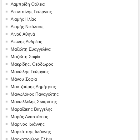
Λαμπρίδη Θάλεια
Λεοντσίνης Γεώργιος
Λιαμής Ηλίας
Λιαμής Νικόλαος
Λινού Αθηνά
Λιώνης Ανδρέας
Μαζιώτη Ευαγγελίνα
Μαζιώτη Σοφία
Μακρίδης. Θεόδωρος
Μανώλης Γεώργιος
Μάνου Σοφία
Μαντζούρης Δημήτριος
Μανωλάκος Παναγιώτης
Μανωλλέλης Σωκράτης
Μαραζάκης Βαγγέλης
Μαράς Αναστάσιος
Μαρίνος Ιωάννης
Μαρκότσης Ιωάννης
Μαρκοπούλου Ελένη