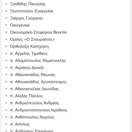
Ξανθίδης Παντελής
Ξενοπούλου Ευαγγελία
Ξιάρχος Γεώργιος
Οικογένεια
Οικονομάκη-Στοφόρου Βενετία
Όμιλος «Ο Σταυραετός»
Ορθόδοξη Κατήχηση
π. Αγγελής Τιμόθεος
π. Αδαμόπουλος Θεμιστοκλής
π. Αεράκης Δανιήλ
π. Αθανασιάδης Θεωνάς
π. Αθανασιάδης Χρυσόστομος
π. Αθανασούλας Λεωνίδας
π. Αλεξάς Παύλος
π. Ανδρεόπουλος Ανδρέας
π. Ανδρουτσόπουλος Ιερόθεος
π. Ανθόπουλος Άγγελος
π. Αντίπας
π. Αρβανίτης Επιφάνιος