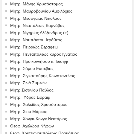
Μητρ. Μάνης Χρυσόστομος
Μητρ. Μαυροβουνίου Αμφιλόχιος
Μητρ. Μεσογαίας Νικόλαος
Μητρ. Νεαπόλεως Βαρνάβας
Μητρ. Νιγηρίας Αλέξανδρος (+)
Μητρ. Ναυπάκτου Ιερόθεος
Μητρ. Πειραιώς Σεραφείμ
Μητρ. Πενταπόλεως κυρός Ιγνάτιος
Μητρ. Προικοννήσου κ. Ιωσήφ
Μητρ. Σάμου Ευσέβιος
Μητρ. Σιγκαπούρης Κωνσταντίνος
Μητρ. Σινά Συμεών
Μητρ.Σισανίου Παύλος
Μητρ. Ύδρας Εφραίμ
Μητρ. Χαλκίδος Χρυσόστομος
Μητρ. Χίου Μάρκος
Μητρ. Χονγκ-Κονγκ Νεκτάριος
Θεοφ. Αχελώου Νήφων
θεοφ. Χριστιανουπόλεως Προκόπιος