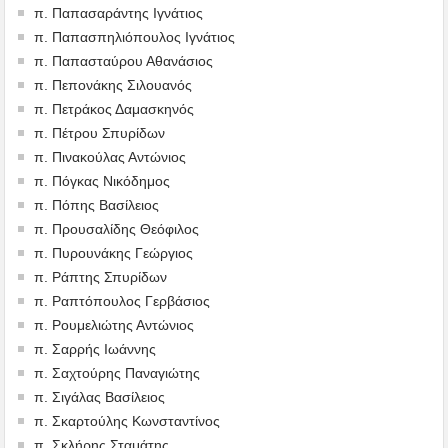
π. Παπασαράντης Ιγνάτιος
π. Παπασπηλιόπουλος Ιγνάτιος
π. Παπασταύρου Αθανάσιος
π. Πεπονάκης Σιλουανός
π. Πετράκος Δαμασκηνός
π. Πέτρου Σπυρίδων
π. Πινακούλας Αντώνιος
π. Πόγκας Νικόδημος
π. Πόπης Βασίλειος
π. Προυσαλίδης Θεόφιλος
π. Πυρουνάκης Γεώργιος
π. Ράπτης Σπυρίδων
π. Ραπτόπουλος Γερβάσιος
π. Ρουμελιώτης Αντώνιος
π. Σαρρής Ιωάννης
π. Σαχτούρης Παναγιώτης
π. Σιγάλας Βασίλειος
π. Σκαρτούλης Κωνσταντίνος
π. Σκλήρης Σταμάτης