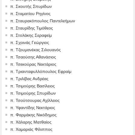
π. Σκουτής Σπυρίδων
π. Σταματίου Ρηγίνος
π. Σταυρακόπουλος Παντελεήμων
π. Σταυρίδης Τιμόθεος
π. Στολάκης Σεραφείμ
π. Σχοινάς Γεώργιος
π. Τζουμανέκας Σιλουανός
π. Τσαούσης Αθανάσιος
π. Τσεκούρας Νεκτάριος
π. Τριανταφυλλόπουλος Εφραίμ
π. Τριλίβας Ανδρέας
π. Τσιμούρης Βασίλειος
π. Τσιμούρης Σπυρίδων
π. Τσούτσουρας Αχίλλειος
π. Υφαντίδης Νεκτάριος
π. Φαρμάκης Νικόδημος
π. Χάλαρης Ματθαίος
π. Χαμαριάς Φίλιππος