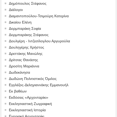
Δημόπουλος Στέφανος
Διάλογοι
Διαμαντοπούλου-Τσιμούρη Κατερίνα
Δικαίου Ελένη
Δορμπαράκη Σοφία
Δορμπαράκης Στέφανος
Δουλγέρη - Ιντζεσίλογλου Αργυρούλα
Δουληγέρης Χρήστος
Δρεττάκης Μανώλης
Δρίτσας Θανάσης
Δροσίτη Μαριάννα
Δωδεκάνησα
Δωδώνη Πολιτιστικός Όμιλος
Εγγλέζος-Δεληγιαννάκης Εμμανουήλ
Εκ βαθέων
Εκδόσεις «Αρχονταρίκι»
Εκκλησιαστική Ζωγραφική
Εκκλησιαστική Ιστορία
Ενοριακό Αρχονταρίκι