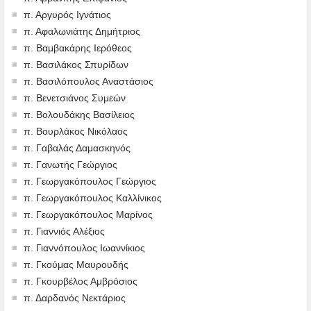
π. Αργυρός Ιγνάτιος
π. Αφαλωνιάτης Δημήτριος
π. Βαμβακάρης Ιερόθεος
π. Βασιλάκος Σπυρίδων
π. Βασιλόπουλος Αναστάσιος
π. Βενετσιάνος Συμεών
π. Βολουδάκης Βασίλειος
π. Βουρλάκος Νικόλαος
π. Γαβαλάς Δαμασκηνός
π. Γανωτής Γεώργιος
π. Γεωργακόπουλος Γεώργιος
π. Γεωργακόπουλος Καλλίνικος
π. Γεωργακόπουλος Μαρίνος
π. Γιαννιός Αλέξιος
π. Γιαννόπουλος Ιωαννίκιος
π. Γκούμας Μαυρουδής
π. Γκουρβέλος Αμβρόσιος
π. Δαρδανός Νεκτάριος