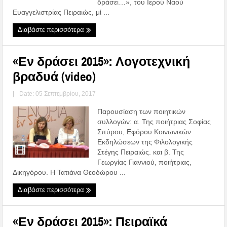
δράσει…», του Ιερού Ναού
Ευαγγελιστρίας Πειραιώς, μί ...
Διαβάστε περισσότερα
«Εν δράσει 2015»: Λογοτεχνική
βραδυά (video)
|
Date: 05 Σεπτεμβρίου, 2017
Παρουσίαση των ποιητικών
συλλογών: α. Της ποιήτριας Σοφίας
Σπύρου, Εφόρου Κοινωνικών
Εκδηλώσεων της Φιλολογικής
Στέγης Πειραιώς. και β. Της
Γεωργίας Γιαννιού, ποιήτριας,
Δικηγόρου. Η Τατιάνα Θεοδώρου ...
Διαβάστε περισσότερα
«Εν δράσει 2015»: Πειραϊκά