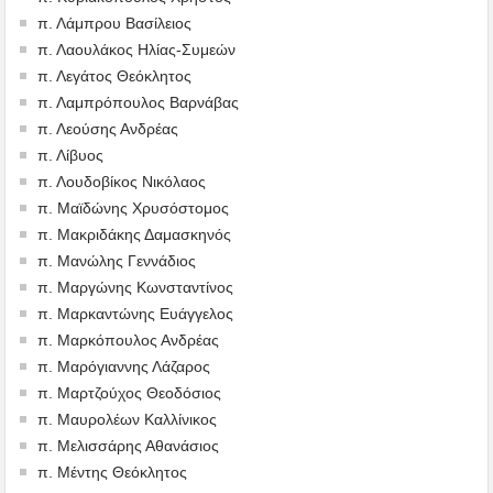
π. Λάμπρου Βασίλειος
π. Λαουλάκος Ηλίας-Συμεών
π. Λεγάτος Θεόκλητος
π. Λαμπρόπουλος Βαρνάβας
π. Λεούσης Ανδρέας
π. Λίβυος
π. Λουδοβίκος Νικόλαος
π. Μαϊδώνης Χρυσόστομος
π. Μακριδάκης Δαμασκηνός
π. Μανώλης Γεννάδιος
π. Μαργώνης Κωνσταντίνος
π. Μαρκαντώνης Ευάγγελος
π. Μαρκόπουλος Ανδρέας
π. Μαρόγιαννης Λάζαρος
π. Μαρτζούχος Θεοδόσιος
π. Μαυρολέων Καλλίνικος
π. Μελισσάρης Αθανάσιος
π. Μέντης Θεόκλητος