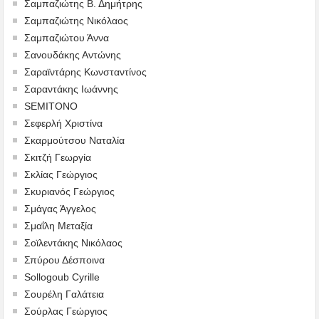
Σαμπαζιώτης Β. Δημήτρης
Σαμπαζιώτης Νικόλαος
Σαμπαζιώτου Άννα
Σανουδάκης Αντώνης
Σαραϊντάρης Κωνσταντίνος
Σαραντάκης Ιωάννης
SEMITONO
Σεφερλή Χριστίνα
Σκαρμούτσου Ναταλία
Σκιτζή Γεωργία
Σκλίας Γεώργιος
Σκυριανός Γεώργιος
Σμάγας Άγγελος
Σμαΐλη Μεταξία
Σοϊλεντάκης Νικόλαος
Σπύρου Δέσποινα
Sollogoub Cyrille
Σουρέλη Γαλάτεια
Σούρλας Γεώργιος