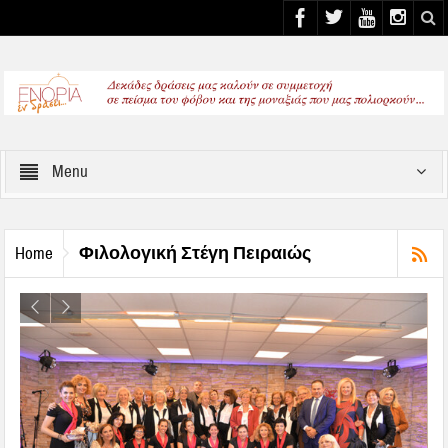
Select your Top Menu from wp menus
Menu
Φιλολογική Στέγη Πειραιώς
Home