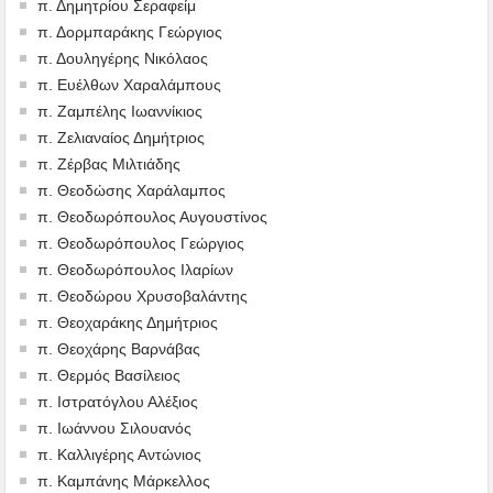
π. Δημητρίου Σεραφείμ
π. Δορμπαράκης Γεώργιος
π. Δουληγέρης Νικόλαος
π. Ευέλθων Χαραλάμπους
π. Ζαμπέλης Ιωαννίκιος
π. Ζελιαναίος Δημήτριος
π. Ζέρβας Μιλτιάδης
π. Θεοδώσης Χαράλαμπος
π. Θεοδωρόπουλος Αυγουστίνος
π. Θεοδωρόπουλος Γεώργιος
π. Θεοδωρόπουλος Ιλαρίων
π. Θεοδώρου Χρυσοβαλάντης
π. Θεοχαράκης Δημήτριος
π. Θεοχάρης Βαρνάβας
π. Θερμός Βασίλειος
π. Ιστρατόγλου Αλέξιος
π. Ιωάννου Σιλουανός
π. Καλλιγέρης Αντώνιος
π. Καμπάνης Μάρκελλος