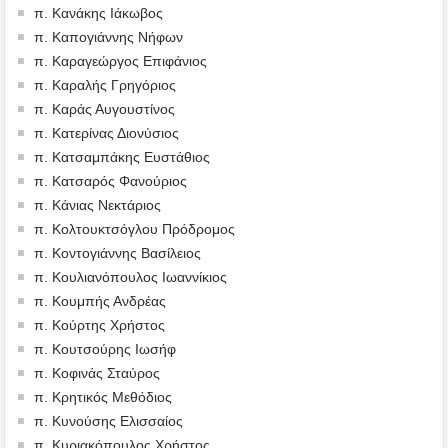
π. Κανάκης Ιάκωβος
π. Καπογιάννης Νήφων
π. Καραγεώργος Επιφάνιος
π. Καραλής Γρηγόριος
π. Καράς Αυγουστίνος
π. Κατερίνας Διονύσιος
π. Κατσαμπάκης Ευστάθιος
π. Κατσαρός Φανούριος
π. Κάνιας Νεκτάριος
π. Κολτουκτσόγλου Πρόδρομος
π. Κοντογιάννης Βασίλειος
π. Κουλιανόπουλος Ιωαννίκιος
π. Κουμπής Ανδρέας
π. Κούρτης Χρήστος
π. Κουτσούρης Ιωσήφ
π. Κοφινάς Σταύρος
π. Κρητικός Μεθόδιος
π. Κυνούσης Ελισσαίος
π. Κυριακόπουλος Χρήστος