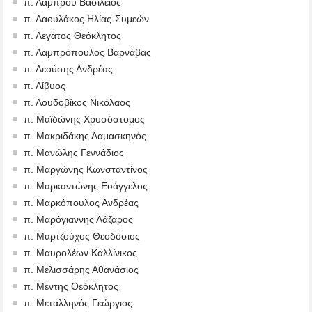
π. Λάμπρου Βασίλειος
π. Λαουλάκος Ηλίας-Συμεών
π. Λεγάτος Θεόκλητος
π. Λαμπρόπουλος Βαρνάβας
π. Λεούσης Ανδρέας
π. Λίβυος
π. Λουδοβίκος Νικόλαος
π. Μαϊδώνης Χρυσόστομος
π. Μακριδάκης Δαμασκηνός
π. Μανώλης Γεννάδιος
π. Μαργώνης Κωνσταντίνος
π. Μαρκαντώνης Ευάγγελος
π. Μαρκόπουλος Ανδρέας
π. Μαρόγιαννης Λάζαρος
π. Μαρτζούχος Θεοδόσιος
π. Μαυρολέων Καλλίνικος
π. Μελισσάρης Αθανάσιος
π. Μέντης Θεόκλητος
π. Μεταλληνός Γεώργιος