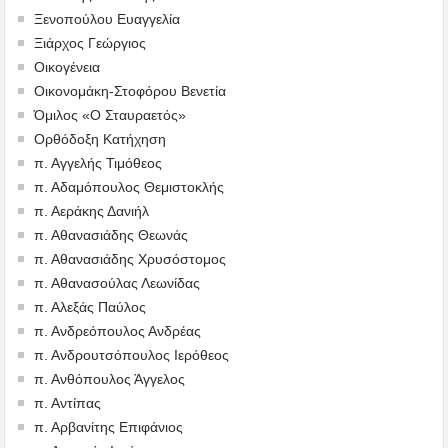
Ξενοπούλου Ευαγγελία
Ξιάρχος Γεώργιος
Οικογένεια
Οικονομάκη-Στοφόρου Βενετία
Όμιλος «Ο Σταυραετός»
Ορθόδοξη Κατήχηση
π. Αγγελής Τιμόθεος
π. Αδαμόπουλος Θεμιστοκλής
π. Αεράκης Δανιήλ
π. Αθανασιάδης Θεωνάς
π. Αθανασιάδης Χρυσόστομος
π. Αθανασούλας Λεωνίδας
π. Αλεξάς Παύλος
π. Ανδρεόπουλος Ανδρέας
π. Ανδρουτσόπουλος Ιερόθεος
π. Ανθόπουλος Άγγελος
π. Αντίπας
π. Αρβανίτης Επιφάνιος