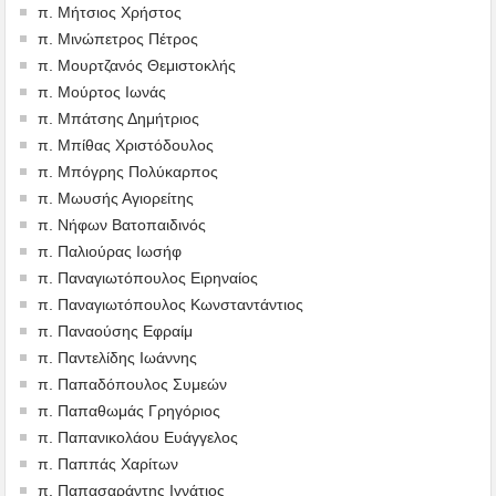
π. Μήτσιος Χρήστος
π. Μινώπετρος Πέτρος
π. Μουρτζανός Θεμιστοκλής
π. Μούρτος Ιωνάς
π. Μπάτσης Δημήτριος
π. Μπίθας Χριστόδουλος
π. Μπόγρης Πολύκαρπος
π. Μωυσής Αγιορείτης
π. Νήφων Βατοπαιδινός
π. Παλιούρας Ιωσήφ
π. Παναγιωτόπουλος Ειρηναίος
π. Παναγιωτόπουλος Κωνσταντάντιος
π. Παναούσης Εφραίμ
π. Παντελίδης Ιωάννης
π. Παπαδόπουλος Συμεών
π. Παπαθωμάς Γρηγόριος
π. Παπανικολάου Ευάγγελος
π. Παππάς Χαρίτων
π. Παπασαράντης Ιγνάτιος