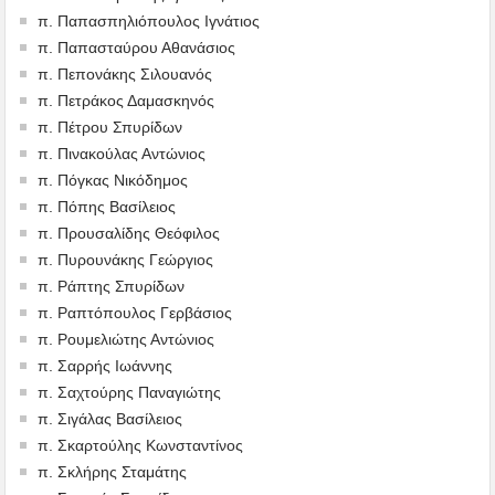
π. Παπασπηλιόπουλος Ιγνάτιος
π. Παπασταύρου Αθανάσιος
π. Πεπονάκης Σιλουανός
π. Πετράκος Δαμασκηνός
π. Πέτρου Σπυρίδων
π. Πινακούλας Αντώνιος
π. Πόγκας Νικόδημος
π. Πόπης Βασίλειος
π. Προυσαλίδης Θεόφιλος
π. Πυρουνάκης Γεώργιος
π. Ράπτης Σπυρίδων
π. Ραπτόπουλος Γερβάσιος
π. Ρουμελιώτης Αντώνιος
π. Σαρρής Ιωάννης
π. Σαχτούρης Παναγιώτης
π. Σιγάλας Βασίλειος
π. Σκαρτούλης Κωνσταντίνος
π. Σκλήρης Σταμάτης