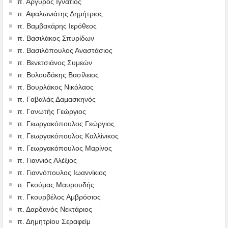
π. Αργυρός Ιγνάτιος
π. Αφαλωνιάτης Δημήτριος
π. Βαμβακάρης Ιερόθεος
π. Βασιλάκος Σπυρίδων
π. Βασιλόπουλος Αναστάσιος
π. Βενετσιάνος Συμεών
π. Βολουδάκης Βασίλειος
π. Βουρλάκος Νικόλαος
π. Γαβαλάς Δαμασκηνός
π. Γανωτής Γεώργιος
π. Γεωργακόπουλος Γεώργιος
π. Γεωργακόπουλος Καλλίνικος
π. Γεωργακόπουλος Μαρίνος
π. Γιαννιός Αλέξιος
π. Γιαννόπουλος Ιωαννίκιος
π. Γκούμας Μαυρουδής
π. Γκουρβέλος Αμβρόσιος
π. Δαρδανός Νεκτάριος
π. Δημητρίου Σεραφείμ