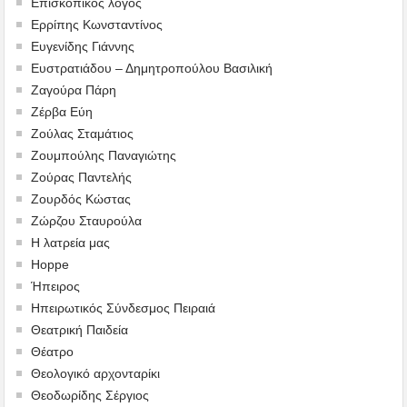
Επισκοπικός λόγος
Ερρίπης Κωνσταντίνος
Ευγενίδης Γιάννης
Ευστρατιάδου – Δημητροπούλου Βασιλική
Ζαγούρα Πάρη
Ζέρβα Εύη
Ζούλας Σταμάτιος
Ζουμπούλης Παναγιώτης
Ζούρας Παντελής
Ζουρδός Κώστας
Ζώρζου Σταυρούλα
Η λατρεία μας
Hoppe
Ήπειρος
Ηπειρωτικός Σύνδεσμος Πειραιά
Θεατρική Παιδεία
Θέατρο
Θεολογικό αρχονταρίκι
Θεοδωρίδης Σέργιος