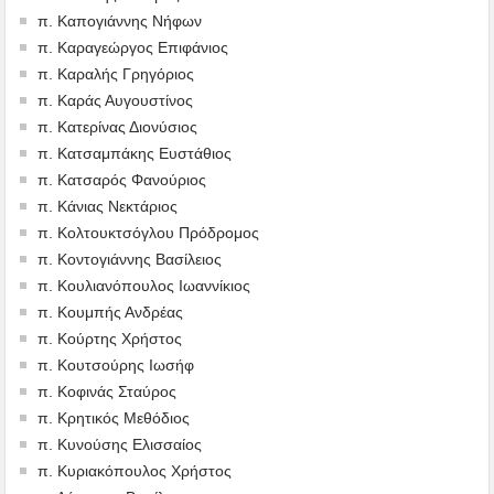
π. Καπογιάννης Νήφων
π. Καραγεώργος Επιφάνιος
π. Καραλής Γρηγόριος
π. Καράς Αυγουστίνος
π. Κατερίνας Διονύσιος
π. Κατσαμπάκης Ευστάθιος
π. Κατσαρός Φανούριος
π. Κάνιας Νεκτάριος
π. Κολτουκτσόγλου Πρόδρομος
π. Κοντογιάννης Βασίλειος
π. Κουλιανόπουλος Ιωαννίκιος
π. Κουμπής Ανδρέας
π. Κούρτης Χρήστος
π. Κουτσούρης Ιωσήφ
π. Κοφινάς Σταύρος
π. Κρητικός Μεθόδιος
π. Κυνούσης Ελισσαίος
π. Κυριακόπουλος Χρήστος