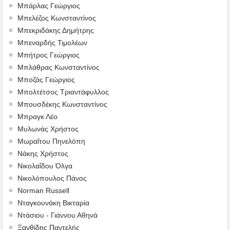
Μπάρλας Γεώργιος
Μπελέζος Κωνσταντίνος
Μπεκριδάκης Δημήτρης
Μπεναρδής Τιμολέων
Μπήτρος Γεώργιος
Μπλάθρας Κωνσταντίνος
Μποζάς Γεώργιος
Μπολτέτσος Τριαντάφυλλος
Μπουσδέκης Κωνσταντίνος
Μπραγκ Λέο
Μυλωνάς Χρήστος
Μωραΐτου Πηνελόπη
Νάκης Χρήστος
Νικολαΐδου Όλγα
Νικολόπουλος Πάνος
Norman Russell
Νταγκουνάκη Βικταρία
Ντάσιου - Γιάννου Αθηνά
Ξανθίδης Παντελής