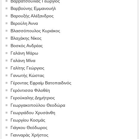
Βαρβατσούλιας Γεώργιος
Βαρβούνης Εμμανουήλ
Βαρουξής Αλέξανδρος
Βερούλη Άννα
Βλασσόπουλος Κυριάκος
Βλαχάκης Νίκος
Βοσκός Ανδρέας
Γαλάνη Μάρω
Γαλάνη Μίνα
Γαλίτης Γεώργιος
Γανωτής Κώστας
Γέροντας Εφραίμ Βατοπαιδινός
Γερόντισσα Φιλοθέη
Γερούκαλης Δημήτριος
Γεωργακοπούλου Θεοδώρα
Γεωργιάδου Χρυσάνθη
Γεωργίου Κοσμάς
Γιάγκου Θεόδωρος
Γιανναράς Χρήστος