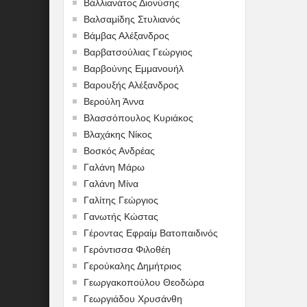
Βάλλιανάτος Διονύσης
Βαλσαμίδης Στυλιανός
Βάμβας Αλέξανδρος
Βαρβατσούλιας Γεώργιος
Βαρβούνης Εμμανουήλ
Βαρουξής Αλέξανδρος
Βερούλη Άννα
Βλασσόπουλος Κυριάκος
Βλαχάκης Νίκος
Βοσκός Ανδρέας
Γαλάνη Μάρω
Γαλάνη Μίνα
Γαλίτης Γεώργιος
Γανωτής Κώστας
Γέροντας Εφραίμ Βατοπαιδινός
Γερόντισσα Φιλοθέη
Γερούκαλης Δημήτριος
Γεωργακοπούλου Θεοδώρα
Γεωργιάδου Χρυσάνθη