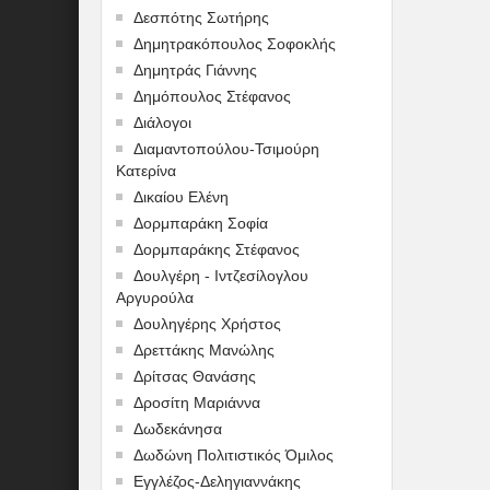
Δεσπότης Σωτήρης
Δημητρακόπουλος Σοφοκλής
Δημητράς Γιάννης
Δημόπουλος Στέφανος
Διάλογοι
Διαμαντοπούλου-Τσιμούρη
Κατερίνα
Δικαίου Ελένη
Δορμπαράκη Σοφία
Δορμπαράκης Στέφανος
Δουλγέρη - Ιντζεσίλογλου
Αργυρούλα
Δουληγέρης Χρήστος
Δρεττάκης Μανώλης
Δρίτσας Θανάσης
Δροσίτη Μαριάννα
Δωδεκάνησα
Δωδώνη Πολιτιστικός Όμιλος
Εγγλέζος-Δεληγιαννάκης