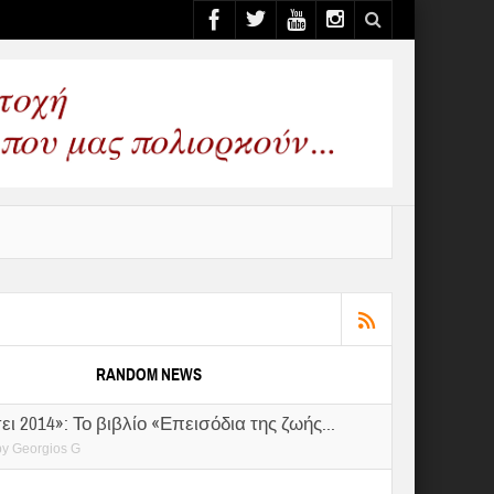
RANDOM NEWS
ι 2014»: Το βιβλίο «Επεισόδια της ζωής...
by
Georgios G