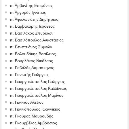
π. Αρβανίτης Επιφάνιος
π. Αργυρός Ιγνάτιος
π. Αφαλωνιάτης Δημήτριος
π. Βαμβακάρης Ιερόθεος
π. Βασιλάκος Σπυρίδων
π. Βασιλόπουλος Αναστάσιος
π. Βενετσιάνος Συμεών
π. Βολουδάκης Βασίλειος
π. Βουρλάκος Νικόλαος
π. Γαβαλάς Δαμασκηνός
π. Γανωτής Γεώργιος
π. Γεωργακόπουλος Γεώργιος
π. Γεωργακόπουλος Καλλίνικος
π. Γεωργακόπουλος Μαρίνος
π. Γιαννιός Αλέξιος
π. Γιαννόπουλος Ιωαννίκιος
π. Γκούμας Μαυρουδής
π. Γκουρβέλος Αμβρόσιος