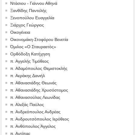
Ντάσιου - Γιάννου Αθηνά
Ξανθίδης Παντελής
Ξενοπούλου Ευαγγελία
Ξιάρχος Γεώργιος
Οικογένεια
Οικονομάκη-Στοφόρου Βενετία
Όμιλος «Ο Σταυραετός»
Ορθόδοξη Κατήχηση
π. Αγγελής Τιμόθεος
π. Αδαμόπουλος Θεμιστοκλής
π. Αεράκης Δανιήλ
π. Αθανασιάδης Θεωνάς
π. Αθανασιάδης Χρυσόστομος
π. Αθανασούλας Λεωνίδας
π. Αλεξάς Παύλος
π. Ανδρεόπουλος Ανδρέας
π. Ανδρουτσόπουλος Ιερόθεος
π. Ανθόπουλος Άγγελος
π. Αντίπας