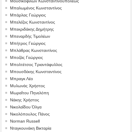
Μουσικοφίλων Κωνσταντινουπόλεως
Μπαλωμένος Κωνσταντίνος
Μπάρλας Γεώργιος
Μπελέζος Κωνσταντίνος
Μπεκριδάκης Δημήτρης
Μπεναρδής Τιμολέων
Μπήτρος Γεώργιος
Μπλάθρας Κωνσταντίνος
Μποζάς Γεώργιος
Μπολτέτσος Τριαντάφυλλος
Μπουσδέκης Κωνσταντίνος
Μπραγκ Λέο
Μυλωνάς Χρήστος
Μωραΐτου Πηνελόπη
Νάκης Χρήστος
Νικολαΐδου Όλγα
Νικολόπουλος Πάνος
Norman Russell
Νταγκουνάκη Βικταρία