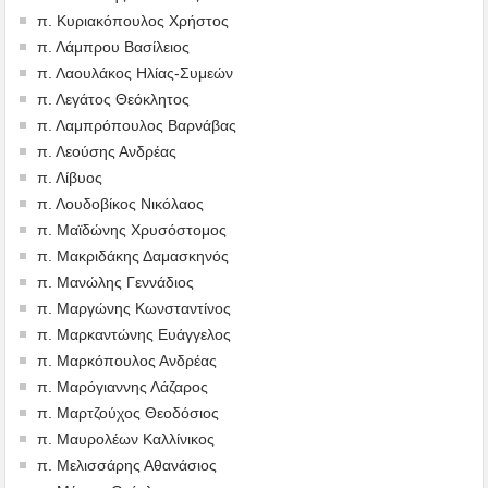
π. Κυριακόπουλος Χρήστος
π. Λάμπρου Βασίλειος
π. Λαουλάκος Ηλίας-Συμεών
π. Λεγάτος Θεόκλητος
π. Λαμπρόπουλος Βαρνάβας
π. Λεούσης Ανδρέας
π. Λίβυος
π. Λουδοβίκος Νικόλαος
π. Μαϊδώνης Χρυσόστομος
π. Μακριδάκης Δαμασκηνός
π. Μανώλης Γεννάδιος
π. Μαργώνης Κωνσταντίνος
π. Μαρκαντώνης Ευάγγελος
π. Μαρκόπουλος Ανδρέας
π. Μαρόγιαννης Λάζαρος
π. Μαρτζούχος Θεοδόσιος
π. Μαυρολέων Καλλίνικος
π. Μελισσάρης Αθανάσιος