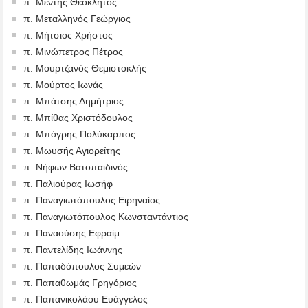
π. Μέντης Θεόκλητος
π. Μεταλληνός Γεώργιος
π. Μήτσιος Χρήστος
π. Μινώπετρος Πέτρος
π. Μουρτζανός Θεμιστοκλής
π. Μούρτος Ιωνάς
π. Μπάτσης Δημήτριος
π. Μπίθας Χριστόδουλος
π. Μπόγρης Πολύκαρπος
π. Μωυσής Αγιορείτης
π. Νήφων Βατοπαιδινός
π. Παλιούρας Ιωσήφ
π. Παναγιωτόπουλος Ειρηναίος
π. Παναγιωτόπουλος Κωνσταντάντιος
π. Παναούσης Εφραίμ
π. Παντελίδης Ιωάννης
π. Παπαδόπουλος Συμεών
π. Παπαθωμάς Γρηγόριος
π. Παπανικολάου Ευάγγελος