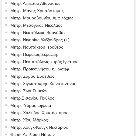
Μητρ. Λεμεσού Αθανάσιος
Μητρ. Μάνης Χρυσόστομος
Μητρ. Μαυροβουνίου Αμφιλόχιος
Μητρ. Μεσογαίας Νικόλαος
Μητρ. Νεαπόλεως Βαρνάβας
Μητρ. Νιγηρίας Αλέξανδρος (+)
Μητρ. Ναυπάκτου Ιερόθεος
Μητρ. Πειραιώς Σεραφείμ
Μητρ. Πενταπόλεως κυρός Ιγνάτιος
Μητρ. Προικοννήσου κ. Ιωσήφ
Μητρ. Σάμου Ευσέβιος
Μητρ. Σιγκαπούρης Κωνσταντίνος
Μητρ. Σινά Συμεών
Μητρ.Σισανίου Παύλος
Μητρ. Ύδρας Εφραίμ
Μητρ. Χαλκίδος Χρυσόστομος
Μητρ. Χίου Μάρκος
Μητρ. Χονγκ-Κονγκ Νεκτάριος
Θεοφ. Αχελώου Νήφων