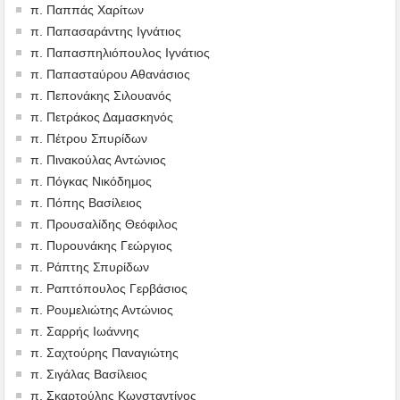
π. Παππάς Χαρίτων
π. Παπασαράντης Ιγνάτιος
π. Παπασπηλιόπουλος Ιγνάτιος
π. Παπασταύρου Αθανάσιος
π. Πεπονάκης Σιλουανός
π. Πετράκος Δαμασκηνός
π. Πέτρου Σπυρίδων
π. Πινακούλας Αντώνιος
π. Πόγκας Νικόδημος
π. Πόπης Βασίλειος
π. Προυσαλίδης Θεόφιλος
π. Πυρουνάκης Γεώργιος
π. Ράπτης Σπυρίδων
π. Ραπτόπουλος Γερβάσιος
π. Ρουμελιώτης Αντώνιος
π. Σαρρής Ιωάννης
π. Σαχτούρης Παναγιώτης
π. Σιγάλας Βασίλειος
π. Σκαρτούλης Κωνσταντίνος