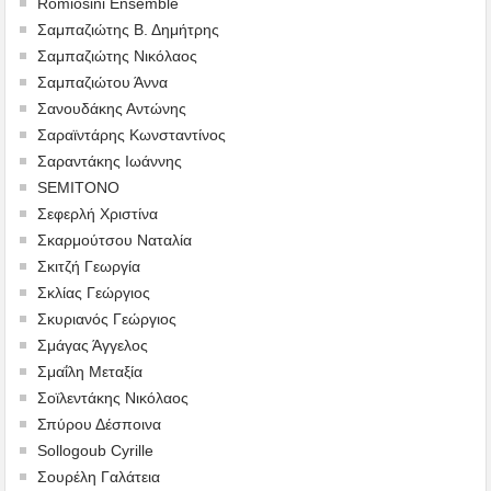
Romiosini Ensemble
Σαμπαζιώτης Β. Δημήτρης
Σαμπαζιώτης Νικόλαος
Σαμπαζιώτου Άννα
Σανουδάκης Αντώνης
Σαραϊντάρης Κωνσταντίνος
Σαραντάκης Ιωάννης
SEMITONO
Σεφερλή Χριστίνα
Σκαρμούτσου Ναταλία
Σκιτζή Γεωργία
Σκλίας Γεώργιος
Σκυριανός Γεώργιος
Σμάγας Άγγελος
Σμαΐλη Μεταξία
Σοϊλεντάκης Νικόλαος
Σπύρου Δέσποινα
Sollogoub Cyrille
Σουρέλη Γαλάτεια