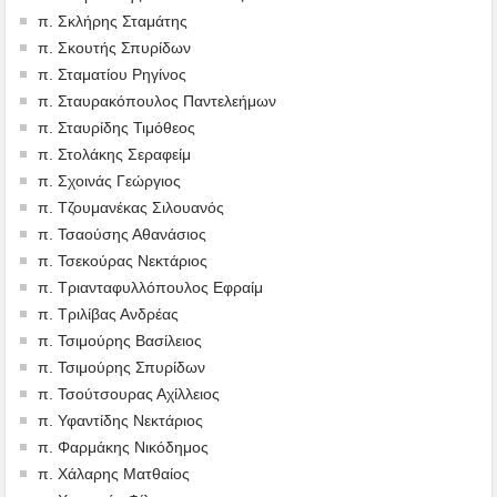
π. Σκλήρης Σταμάτης
π. Σκουτής Σπυρίδων
π. Σταματίου Ρηγίνος
π. Σταυρακόπουλος Παντελεήμων
π. Σταυρίδης Τιμόθεος
π. Στολάκης Σεραφείμ
π. Σχοινάς Γεώργιος
π. Τζουμανέκας Σιλουανός
π. Τσαούσης Αθανάσιος
π. Τσεκούρας Νεκτάριος
π. Τριανταφυλλόπουλος Εφραίμ
π. Τριλίβας Ανδρέας
π. Τσιμούρης Βασίλειος
π. Τσιμούρης Σπυρίδων
π. Τσούτσουρας Αχίλλειος
π. Υφαντίδης Νεκτάριος
π. Φαρμάκης Νικόδημος
π. Χάλαρης Ματθαίος