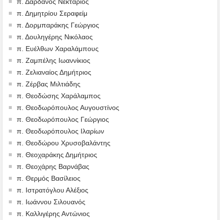
π. Δαρδανός Νεκτάριος
π. Δημητρίου Σεραφείμ
π. Δορμπαράκης Γεώργιος
π. Δουληγέρης Νικόλαος
π. Ευέλθων Χαραλάμπους
π. Ζαμπέλης Ιωαννίκιος
π. Ζελιαναίος Δημήτριος
π. Ζέρβας Μιλτιάδης
π. Θεοδώσης Χαράλαμπος
π. Θεοδωρόπουλος Αυγουστίνος
π. Θεοδωρόπουλος Γεώργιος
π. Θεοδωρόπουλος Ιλαρίων
π. Θεοδώρου Χρυσοβαλάντης
π. Θεοχαράκης Δημήτριος
π. Θεοχάρης Βαρνάβας
π. Θερμός Βασίλειος
π. Ιστρατόγλου Αλέξιος
π. Ιωάννου Σιλουανός
π. Καλλιγέρης Αντώνιος