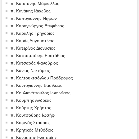
π. Καμπάνης Μάρκελλος
π. Κανάκης Ιάκωβος
π. Καπογιάννης Νήφων
π. Καραγεώργος Επιφάνιος
π. Καραλής Γρηγόριος
π. Καράς Αυγουστίνος
π. Κατερίνας Διονύσιος
π. Κατσαμπάκης Ευστάθιος
π. Κατσαρός Φανούριος
π. Κάνιας Νεκτάριος
π. Κολτουκτσόγλου Πρόδρομος
π. Κοντογιάννης Βασίλειος
π. Κουλιανόπουλος Ιωαννίκιος
π. Κουμπής Ανδρέας
π. Κούρτης Χρήστος
π. Κουτσούρης Ιωσήφ
π. Κοφινάς Σταύρος
π. Κρητικός Μεθόδιος
π. Κυνούσης Ελισσαίος