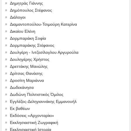
Δημητράς Γιάννης
Δημόπουλος Στέφανος
Διάλογοι
Διαμαντοπούλου-Τσιμούρη Κατερίνα
Δικαίου Ελένη
Δορμπαράκη Σοφία
Δορμπαράκης Στέφανος
Δουλγέρη - Ιντζεσίλογλου Αργυρούλα
Δουληγέρης Χρήστος
Δρεττάκης Μανώλης
Δρίτσας Θανάσης
Δροσίτη Μαριάννα
Δωδεκάνησα
Δωδώνη Πολιτιστικός Όμιλος
Εγγλέζος-Δεληγιαννάκης Εμμανουήλ
Εκ βαθέων
Εκδόσεις «Αρχονταρίκι»
Εκκλησιαστική Ζωγραφική
Εκκλησιαστική Ιστορία