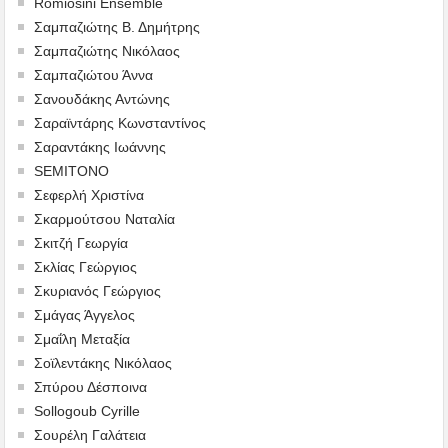
Romiosini Ensemble
Σαμπαζιώτης Β. Δημήτρης
Σαμπαζιώτης Νικόλαος
Σαμπαζιώτου Άννα
Σανουδάκης Αντώνης
Σαραϊντάρης Κωνσταντίνος
Σαραντάκης Ιωάννης
SEMITONO
Σεφερλή Χριστίνα
Σκαρμούτσου Ναταλία
Σκιτζή Γεωργία
Σκλίας Γεώργιος
Σκυριανός Γεώργιος
Σμάγας Άγγελος
Σμαΐλη Μεταξία
Σοϊλεντάκης Νικόλαος
Σπύρου Δέσποινα
Sollogoub Cyrille
Σουρέλη Γαλάτεια