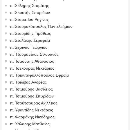
π. Σκλήρης Σταμάτης
π. Σκουτής Σπυρίδων
π. Σταματίου Ρηγίνος
π. Σταυρακόπουλος Παντελεήμων
π. Σταυρίδης Τιμόθεος
π. Στολάκης Σεραφείμ
π. Σχοινάς Γεώργιος
π. Τζουμανέκας Σιλουανός
π. Τσαούσης Αθανάσιος
π. Τσεκούρας Νεκτάριος
π. Τριανταφυλλόπουλος Εφραίμ
π. Τριλίβας Ανδρέας
π. Τσιμούρης Βασίλειος
π. Τσιμούρης Σπυρίδων
π. Τσούτσουρας Αχίλλειος
π. Υφαντίδης Νεκτάριος
π. Φαρμάκης Νικόδημος
π. Χάλαρης Ματθαίος