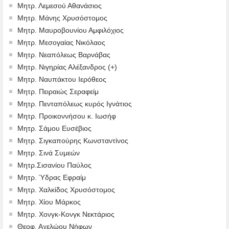
Μητρ. Λεμεσού Αθανάσιος
Μητρ. Μάνης Χρυσόστομος
Μητρ. Μαυροβουνίου Αμφιλόχιος
Μητρ. Μεσογαίας Νικόλαος
Μητρ. Νεαπόλεως Βαρνάβας
Μητρ. Νιγηρίας Αλέξανδρος (+)
Μητρ. Ναυπάκτου Ιερόθεος
Μητρ. Πειραιώς Σεραφείμ
Μητρ. Πενταπόλεως κυρός Ιγνάτιος
Μητρ. Προικοννήσου κ. Ιωσήφ
Μητρ. Σάμου Ευσέβιος
Μητρ. Σιγκαπούρης Κωνσταντίνος
Μητρ. Σινά Συμεών
Μητρ.Σισανίου Παύλος
Μητρ. Ύδρας Εφραίμ
Μητρ. Χαλκίδος Χρυσόστομος
Μητρ. Χίου Μάρκος
Μητρ. Χονγκ-Κονγκ Νεκτάριος
Θεοφ. Αχελώου Νήφων