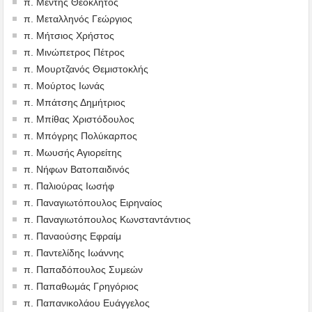
π. Μέντης Θεόκλητος
π. Μεταλληνός Γεώργιος
π. Μήτσιος Χρήστος
π. Μινώπετρος Πέτρος
π. Μουρτζανός Θεμιστοκλής
π. Μούρτος Ιωνάς
π. Μπάτσης Δημήτριος
π. Μπίθας Χριστόδουλος
π. Μπόγρης Πολύκαρπος
π. Μωυσής Αγιορείτης
π. Νήφων Βατοπαιδινός
π. Παλιούρας Ιωσήφ
π. Παναγιωτόπουλος Ειρηναίος
π. Παναγιωτόπουλος Κωνσταντάντιος
π. Παναούσης Εφραίμ
π. Παντελίδης Ιωάννης
π. Παπαδόπουλος Συμεών
π. Παπαθωμάς Γρηγόριος
π. Παπανικολάου Ευάγγελος