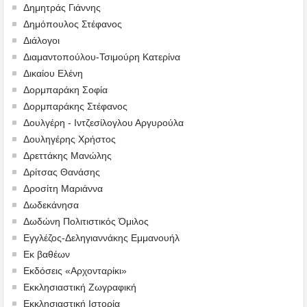
Δημητράς Γιάννης
Δημόπουλος Στέφανος
Διάλογοι
Διαμαντοπούλου-Τσιμούρη Κατερίνα
Δικαίου Ελένη
Δορμπαράκη Σοφία
Δορμπαράκης Στέφανος
Δουλγέρη - Ιντζεσίλογλου Αργυρούλα
Δουληγέρης Χρήστος
Δρεττάκης Μανώλης
Δρίτσας Θανάσης
Δροσίτη Μαριάννα
Δωδεκάνησα
Δωδώνη Πολιτιστικός Όμιλος
Εγγλέζος-Δεληγιαννάκης Εμμανουήλ
Εκ βαθέων
Εκδόσεις «Αρχονταρίκι»
Εκκλησιαστική Ζωγραφική
Εκκλησιαστική Ιστορία