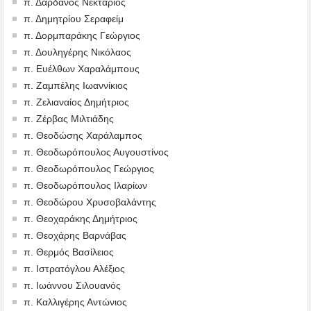
π. Δαρδανός Νεκτάριος
π. Δημητρίου Σεραφείμ
π. Δορμπαράκης Γεώργιος
π. Δουληγέρης Νικόλαος
π. Ευέλθων Χαραλάμπους
π. Ζαμπέλης Ιωαννίκιος
π. Ζελιαναίος Δημήτριος
π. Ζέρβας Μιλτιάδης
π. Θεοδώσης Χαράλαμπος
π. Θεοδωρόπουλος Αυγουστίνος
π. Θεοδωρόπουλος Γεώργιος
π. Θεοδωρόπουλος Ιλαρίων
π. Θεοδώρου Χρυσοβαλάντης
π. Θεοχαράκης Δημήτριος
π. Θεοχάρης Βαρνάβας
π. Θερμός Βασίλειος
π. Ιστρατόγλου Αλέξιος
π. Ιωάννου Σιλουανός
π. Καλλιγέρης Αντώνιος