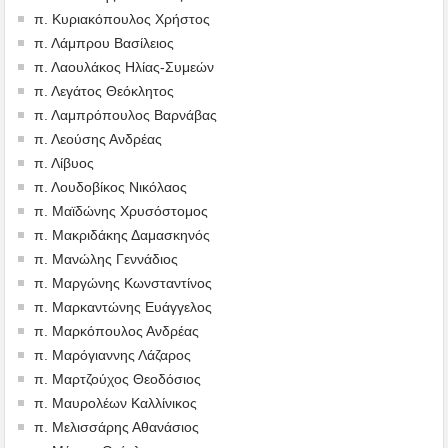
π. Κυριακόπουλος Χρήστος
π. Λάμπρου Βασίλειος
π. Λαουλάκος Ηλίας-Συμεών
π. Λεγάτος Θεόκλητος
π. Λαμπρόπουλος Βαρνάβας
π. Λεούσης Ανδρέας
π. Λίβυος
π. Λουδοβίκος Νικόλαος
π. Μαϊδώνης Χρυσόστομος
π. Μακριδάκης Δαμασκηνός
π. Μανώλης Γεννάδιος
π. Μαργώνης Κωνσταντίνος
π. Μαρκαντώνης Ευάγγελος
π. Μαρκόπουλος Ανδρέας
π. Μαρόγιαννης Λάζαρος
π. Μαρτζούχος Θεοδόσιος
π. Μαυρολέων Καλλίνικος
π. Μελισσάρης Αθανάσιος