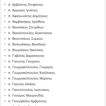
π. Αρβανίτης Επιφάνιος
π. Αργυρός Ιγνάτιος
π. Αφαλωνιάτης Δημήτριος
π. Βαμβακάρης Ιερόθεος
π. Βασιλάκος Σπυρίδων
π. Βασιλόπουλος Αναστάσιος
π. Βενετσιάνος Συμεών
π. Βολουδάκης Βασίλειος
π. Βουρλάκος Νικόλαος
π. Γαβαλάς Δαμασκηνός
π. Γανωτής Γεώργιος
π. Γεωργακόπουλος Γεώργιος
π. Γεωργακόπουλος Καλλίνικος
π. Γεωργακόπουλος Μαρίνος
π. Γιαννιός Αλέξιος
π. Γιαννόπουλος Ιωαννίκιος
π. Γκούμας Μαυρουδής
π. Γκουρβέλος Αμβρόσιος