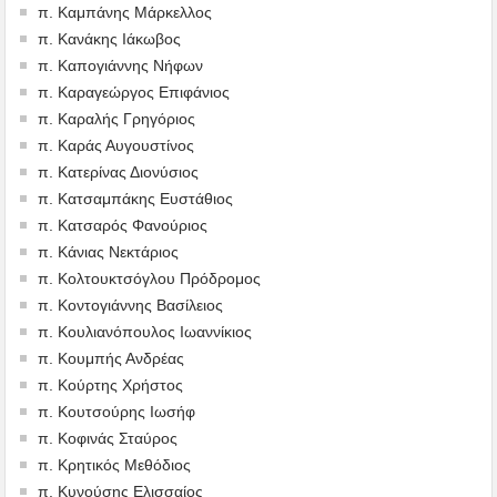
π. Καμπάνης Μάρκελλος
π. Κανάκης Ιάκωβος
π. Καπογιάννης Νήφων
π. Καραγεώργος Επιφάνιος
π. Καραλής Γρηγόριος
π. Καράς Αυγουστίνος
π. Κατερίνας Διονύσιος
π. Κατσαμπάκης Ευστάθιος
π. Κατσαρός Φανούριος
π. Κάνιας Νεκτάριος
π. Κολτουκτσόγλου Πρόδρομος
π. Κοντογιάννης Βασίλειος
π. Κουλιανόπουλος Ιωαννίκιος
π. Κουμπής Ανδρέας
π. Κούρτης Χρήστος
π. Κουτσούρης Ιωσήφ
π. Κοφινάς Σταύρος
π. Κρητικός Μεθόδιος
π. Κυνούσης Ελισσαίος