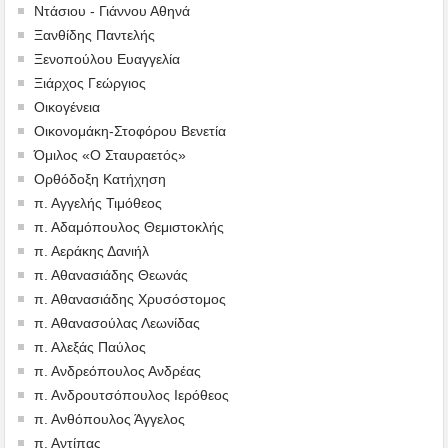
Ντάσιου - Γιάννου Αθηνά
Ξανθίδης Παντελής
Ξενοπούλου Ευαγγελία
Ξιάρχος Γεώργιος
Οικογένεια
Οικονομάκη-Στοφόρου Βενετία
Όμιλος «Ο Σταυραετός»
Ορθόδοξη Κατήχηση
π. Αγγελής Τιμόθεος
π. Αδαμόπουλος Θεμιστοκλής
π. Αεράκης Δανιήλ
π. Αθανασιάδης Θεωνάς
π. Αθανασιάδης Χρυσόστομος
π. Αθανασούλας Λεωνίδας
π. Αλεξάς Παύλος
π. Ανδρεόπουλος Ανδρέας
π. Ανδρουτσόπουλος Ιερόθεος
π. Ανθόπουλος Άγγελος
π. Αντίπας