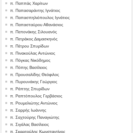
π. Παππάς Χαρίτων
π. Παπασαράντης Ιγνάτιος
π. Παπασπηλιόπουλος Ιγνάτιος
π. Παπασταύρου Αθανάσιος
π. Πεπονάκης Σιλουανός
π. Πετράκος Δαμασκηνός
π. Πέτρου Σπυρίδων
π. Πινακούλας Αντώνιος
π. Πόγκας Νικόδημος
π. Πόπης Βασίλειος
π. Προυσαλίδης Θεόφιλος
π. Πυρουνάκης Γεώργιος
π. Ράπτης Σπυρίδων
π. Ραπτόπουλος Γερβάσιος
π. Ρουμελιώτης Αντώνιος
π. Σαρρής Ιωάννης
π. Σαχτούρης Παναγιώτης
π. Σιγάλας Βασίλειος
π. Σκαρτούλης Κωνσταντίνος