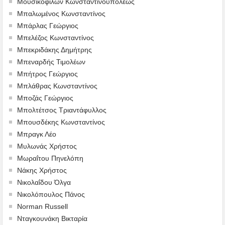
Μουσικοφίλων Κωνσταντινουπόλεως
Μπαλωμένος Κωνσταντίνος
Μπάρλας Γεώργιος
Μπελέζος Κωνσταντίνος
Μπεκριδάκης Δημήτρης
Μπεναρδής Τιμολέων
Μπήτρος Γεώργιος
Μπλάθρας Κωνσταντίνος
Μποζάς Γεώργιος
Μπολτέτσος Τριαντάφυλλος
Μπουσδέκης Κωνσταντίνος
Μπραγκ Λέο
Μυλωνάς Χρήστος
Μωραΐτου Πηνελόπη
Νάκης Χρήστος
Νικολαΐδου Όλγα
Νικολόπουλος Πάνος
Norman Russell
Νταγκουνάκη Βικταρία