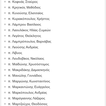
π. Κοφινάς Σταύρος
π. Κρητικός Μεθόδιος
π. Κυνούσης Ελισσαίος
π. Κυριακόπουλος Χρήστος
π. Λάμπρου Βασίλειος
π. Λαουλάκος Ηλίας-Συμεών
π. Λεγάτος Θεόκλητος
π. Λαμπρόπουλος Βαρνάβας
π. Λεούσης Ανδρέας
π. Λίβυος
π. Λουδοβίκος Νικόλαος
π. Μαϊδώνης Χρυσόστομος
π. Μακριδάκης Δαμασκηνός
π. Μανώλης Γεννάδιος
π. Μαργώνης Κωνσταντίνος
π. Μαρκαντώνης Ευάγγελος
π. Μαρκόπουλος Ανδρέας
π. Μαρόγιαννης Λάζαρος
π. Μαρτζούχος Θεοδόσιος