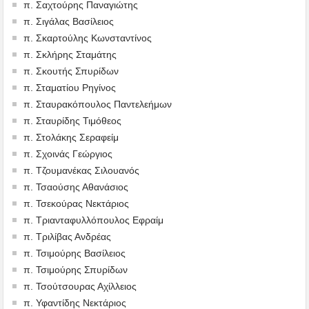
π. Σαχτούρης Παναγιώτης
π. Σιγάλας Βασίλειος
π. Σκαρτούλης Κωνσταντίνος
π. Σκλήρης Σταμάτης
π. Σκουτής Σπυρίδων
π. Σταματίου Ρηγίνος
π. Σταυρακόπουλος Παντελεήμων
π. Σταυρίδης Τιμόθεος
π. Στολάκης Σεραφείμ
π. Σχοινάς Γεώργιος
π. Τζουμανέκας Σιλουανός
π. Τσαούσης Αθανάσιος
π. Τσεκούρας Νεκτάριος
π. Τριανταφυλλόπουλος Εφραίμ
π. Τριλίβας Ανδρέας
π. Τσιμούρης Βασίλειος
π. Τσιμούρης Σπυρίδων
π. Τσούτσουρας Αχίλλειος
π. Υφαντίδης Νεκτάριος