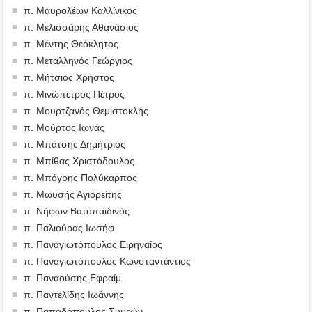
π. Μαυρολέων Καλλίνικος
π. Μελισσάρης Αθανάσιος
π. Μέντης Θεόκλητος
π. Μεταλληνός Γεώργιος
π. Μήτσιος Χρήστος
π. Μινώπετρος Πέτρος
π. Μουρτζανός Θεμιστοκλής
π. Μούρτος Ιωνάς
π. Μπάτσης Δημήτριος
π. Μπίθας Χριστόδουλος
π. Μπόγρης Πολύκαρπος
π. Μωυσής Αγιορείτης
π. Νήφων Βατοπαιδινός
π. Παλιούρας Ιωσήφ
π. Παναγιωτόπουλος Ειρηναίος
π. Παναγιωτόπουλος Κωνσταντάντιος
π. Παναούσης Εφραίμ
π. Παντελίδης Ιωάννης
π. Παπαδόπουλος Συμεών