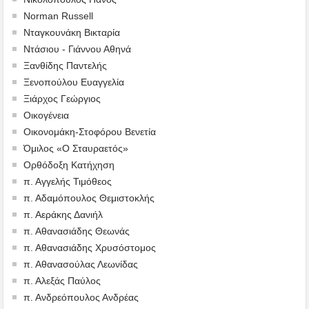
Norman Russell
Νταγκουνάκη Βικταρία
Ντάσιου - Γιάννου Αθηνά
Ξανθίδης Παντελής
Ξενοπούλου Ευαγγελία
Ξιάρχος Γεώργιος
Οικογένεια
Οικονομάκη-Στοφόρου Βενετία
Όμιλος «Ο Σταυραετός»
Ορθόδοξη Κατήχηση
π. Αγγελής Τιμόθεος
π. Αδαμόπουλος Θεμιστοκλής
π. Αεράκης Δανιήλ
π. Αθανασιάδης Θεωνάς
π. Αθανασιάδης Χρυσόστομος
π. Αθανασούλας Λεωνίδας
π. Αλεξάς Παύλος
π. Ανδρεόπουλος Ανδρέας