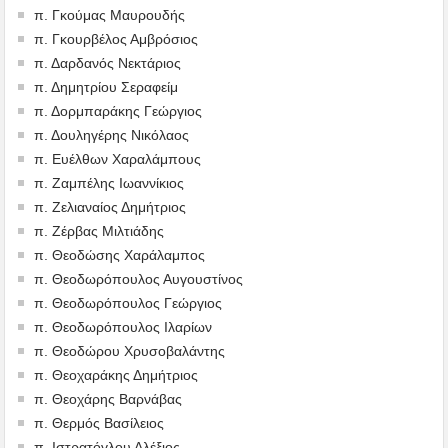
π. Γκούμας Μαυρουδής
π. Γκουρβέλος Αμβρόσιος
π. Δαρδανός Νεκτάριος
π. Δημητρίου Σεραφείμ
π. Δορμπαράκης Γεώργιος
π. Δουληγέρης Νικόλαος
π. Ευέλθων Χαραλάμπους
π. Ζαμπέλης Ιωαννίκιος
π. Ζελιαναίος Δημήτριος
π. Ζέρβας Μιλτιάδης
π. Θεοδώσης Χαράλαμπος
π. Θεοδωρόπουλος Αυγουστίνος
π. Θεοδωρόπουλος Γεώργιος
π. Θεοδωρόπουλος Ιλαρίων
π. Θεοδώρου Χρυσοβαλάντης
π. Θεοχαράκης Δημήτριος
π. Θεοχάρης Βαρνάβας
π. Θερμός Βασίλειος
π. Ιστρατόγλου Αλέξιος