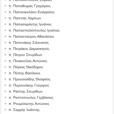
π. Παπαθωμάς Γρηγόριος
π. Παπανικολάου Ευάγγελος
π. Παππάς Χαρίτων
π. Παπασαράντης Ιγνάτιος
π. Παπασπηλιόπουλος Ιγνάτιος
π. Παπασταύρου Αθανάσιος
π. Πεπονάκης Σιλουανός
π. Πετράκος Δαμασκηνός
π. Πέτρου Σπυρίδων
π. Πινακούλας Αντώνιος
π. Πόγκας Νικόδημος
π. Πόπης Βασίλειος
π. Προυσαλίδης Θεόφιλος
π. Πυρουνάκης Γεώργιος
π. Ράπτης Σπυρίδων
π. Ραπτόπουλος Γερβάσιος
π. Ρουμελιώτης Αντώνιος
π. Σαρρής Ιωάννης