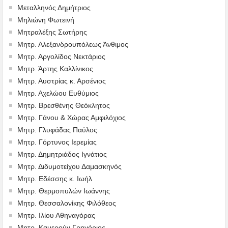
Μεταλληνός Δημήτριος
Mηλιώνη Φωτεινή
Μητραλέξης Σωτήρης
Μητρ. Αλεξανδρουπόλεως Άνθιμος
Μητρ. Αργολίδος Νεκτάριος
Μητρ. Άρτης Καλλίνικος
Μητρ. Αυστρίας κ. Αρσένιος
Μητρ. Αχελώου Ευθύμιος
Μητρ. Βρεσθένης Θεόκλητος
Μητρ. Γάνου & Χώρας Αμφιλόχιος
Μητρ. Γλυφάδας Παύλος
Μητρ. Γόρτυνος Ιερεμίας
Μητρ. Δημητριάδος Ιγνάτιος
Μητρ. Διδυμοτείχου Δαμασκηνός
Μητρ. Εδέσσης κ. Ιωήλ
Μητρ. Θερμοπυλών Ιωάννης
Μητρ. Θεσσαλονίκης Φιλόθεος
Μητρ. Ιλίου Αθηναγόρας
Μητρ. Καμερούν Γρηγόριος