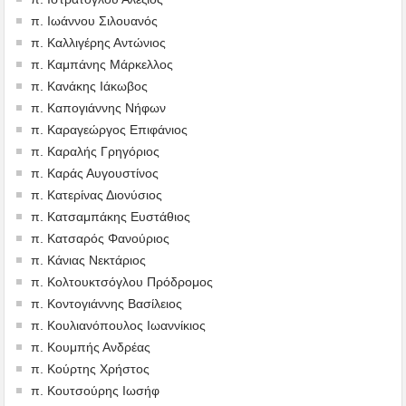
π. Ιωάννου Σιλουανός
π. Καλλιγέρης Αντώνιος
π. Καμπάνης Μάρκελλος
π. Κανάκης Ιάκωβος
π. Καπογιάννης Νήφων
π. Καραγεώργος Επιφάνιος
π. Καραλής Γρηγόριος
π. Καράς Αυγουστίνος
π. Κατερίνας Διονύσιος
π. Κατσαμπάκης Ευστάθιος
π. Κατσαρός Φανούριος
π. Κάνιας Νεκτάριος
π. Κολτουκτσόγλου Πρόδρομος
π. Κοντογιάννης Βασίλειος
π. Κουλιανόπουλος Ιωαννίκιος
π. Κουμπής Ανδρέας
π. Κούρτης Χρήστος
π. Κουτσούρης Ιωσήφ