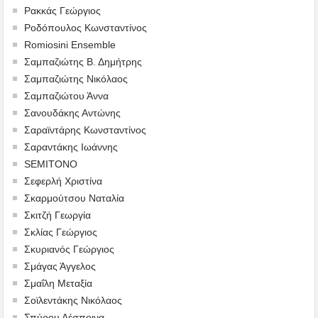
Ρακκάς Γεώργιος
Ροδόπουλος Κωνσταντίνος
Romiosini Ensemble
Σαμπαζιώτης Β. Δημήτρης
Σαμπαζιώτης Νικόλαος
Σαμπαζιώτου Άννα
Σανουδάκης Αντώνης
Σαραϊντάρης Κωνσταντίνος
Σαραντάκης Ιωάννης
SEMITONO
Σεφερλή Χριστίνα
Σκαρμούτσου Ναταλία
Σκιτζή Γεωργία
Σκλίας Γεώργιος
Σκυριανός Γεώργιος
Σμάγας Άγγελος
Σμαΐλη Μεταξία
Σοϊλεντάκης Νικόλαος
Σπύρου Δέσποινα