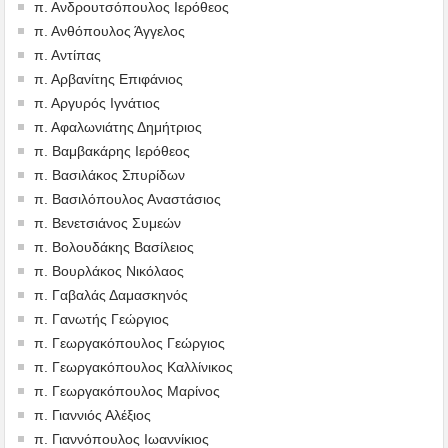
π. Ανδρουτσόπουλος Ιερόθεος
π. Ανθόπουλος Άγγελος
π. Αντίπας
π. Αρβανίτης Επιφάνιος
π. Αργυρός Ιγνάτιος
π. Αφαλωνιάτης Δημήτριος
π. Βαμβακάρης Ιερόθεος
π. Βασιλάκος Σπυρίδων
π. Βασιλόπουλος Αναστάσιος
π. Βενετσιάνος Συμεών
π. Βολουδάκης Βασίλειος
π. Βουρλάκος Νικόλαος
π. Γαβαλάς Δαμασκηνός
π. Γανωτής Γεώργιος
π. Γεωργακόπουλος Γεώργιος
π. Γεωργακόπουλος Καλλίνικος
π. Γεωργακόπουλος Μαρίνος
π. Γιαννιός Αλέξιος
π. Γιαννόπουλος Ιωαννίκιος