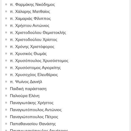
π. Φαρμάκης Νικόδημος
π. Χάλαρης Ματθαίος
π. Χαμαριάς Φίλιππος
π. Χρήστου Αντώνιος
π. Χριστοδούλου Θεμιστοκλής
π. Χριστοδούλου Χρίστος
π. Χρόνης Χριστόφορος
π. Χρυσικός Θωμάς
π. Χρυσόπουλος Χρυσόστομος
π. Χρυσόστομος Αγιορείτης
π. Χρυσοχόος Ελευθέριος
π. Ψωίνος Δανιήλ
Παιδική παράσταση
Παλιούρα Ελένη
Παναγιωτάκης Χρήστος
Παναγιωτόπουλος Αντώνιος
Παναγιώτοπουλος Πέτρος
Παπαθανασίου Θανάσης
Παναγιωτακόπουλος Δημήτριος