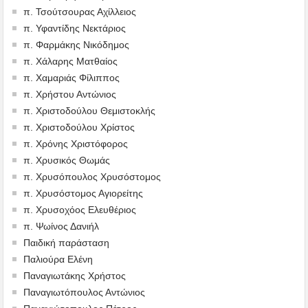
π. Τσούτσουρας Αχίλλειος
π. Υφαντίδης Νεκτάριος
π. Φαρμάκης Νικόδημος
π. Χάλαρης Ματθαίος
π. Χαμαριάς Φίλιππος
π. Χρήστου Αντώνιος
π. Χριστοδούλου Θεμιστοκλής
π. Χριστοδούλου Χρίστος
π. Χρόνης Χριστόφορος
π. Χρυσικός Θωμάς
π. Χρυσόπουλος Χρυσόστομος
π. Χρυσόστομος Αγιορείτης
π. Χρυσοχόος Ελευθέριος
π. Ψωίνος Δανιήλ
Παιδική παράσταση
Παλιούρα Ελένη
Παναγιωτάκης Χρήστος
Παναγιωτόπουλος Αντώνιος