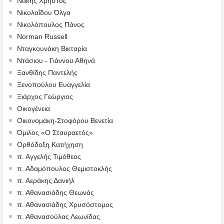
Νάκης Χρήστος
Νικολαΐδου Όλγα
Νικολόπουλος Πάνος
Norman Russell
Νταγκουνάκη Βικταρία
Ντάσιου - Γιάννου Αθηνά
Ξανθίδης Παντελής
Ξενοπούλου Ευαγγελία
Ξιάρχος Γεώργιος
Οικογένεια
Οικονομάκη-Στοφόρου Βενετία
Όμιλος «Ο Σταυραετός»
Ορθόδοξη Κατήχηση
π. Αγγελής Τιμόθεος
π. Αδαμόπουλος Θεμιστοκλής
π. Αεράκης Δανιήλ
π. Αθανασιάδης Θεωνάς
π. Αθανασιάδης Χρυσόστομος
π. Αθανασούλας Λεωνίδας