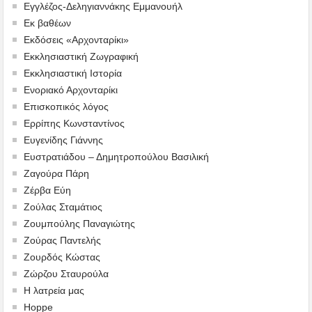
Εγγλέζος-Δεληγιαννάκης Εμμανουήλ
Εκ βαθέων
Εκδόσεις «Αρχονταρίκι»
Εκκλησιαστική Ζωγραφική
Εκκλησιαστική Ιστορία
Ενοριακό Αρχονταρίκι
Επισκοπικός λόγος
Ερρίπης Κωνσταντίνος
Ευγενίδης Γιάννης
Ευστρατιάδου – Δημητροπούλου Βασιλική
Ζαγούρα Πάρη
Ζέρβα Εύη
Ζούλας Σταμάτιος
Ζουμπούλης Παναγιώτης
Ζούρας Παντελής
Ζουρδός Κώστας
Ζώρζου Σταυρούλα
Η λατρεία μας
Hoppe