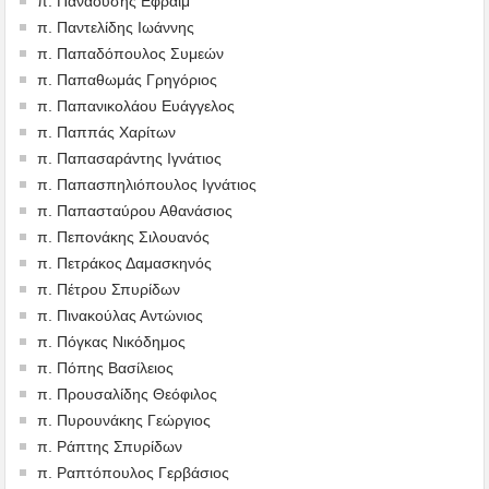
π. Παναούσης Εφραίμ
π. Παντελίδης Ιωάννης
π. Παπαδόπουλος Συμεών
π. Παπαθωμάς Γρηγόριος
π. Παπανικολάου Ευάγγελος
π. Παππάς Χαρίτων
π. Παπασαράντης Ιγνάτιος
π. Παπασπηλιόπουλος Ιγνάτιος
π. Παπασταύρου Αθανάσιος
π. Πεπονάκης Σιλουανός
π. Πετράκος Δαμασκηνός
π. Πέτρου Σπυρίδων
π. Πινακούλας Αντώνιος
π. Πόγκας Νικόδημος
π. Πόπης Βασίλειος
π. Προυσαλίδης Θεόφιλος
π. Πυρουνάκης Γεώργιος
π. Ράπτης Σπυρίδων
π. Ραπτόπουλος Γερβάσιος