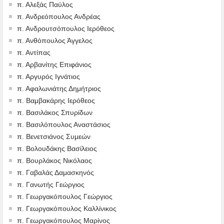
π. Αλεξάς Παύλος
π. Ανδρεόπουλος Ανδρέας
π. Ανδρουτσόπουλος Ιερόθεος
π. Ανθόπουλος Άγγελος
π. Αντίπας
π. Αρβανίτης Επιφάνιος
π. Αργυρός Ιγνάτιος
π. Αφαλωνιάτης Δημήτριος
π. Βαμβακάρης Ιερόθεος
π. Βασιλάκος Σπυρίδων
π. Βασιλόπουλος Αναστάσιος
π. Βενετσιάνος Συμεών
π. Βολουδάκης Βασίλειος
π. Βουρλάκος Νικόλαος
π. Γαβαλάς Δαμασκηνός
π. Γανωτής Γεώργιος
π. Γεωργακόπουλος Γεώργιος
π. Γεωργακόπουλος Καλλίνικος
π. Γεωργακόπουλος Μαρίνος