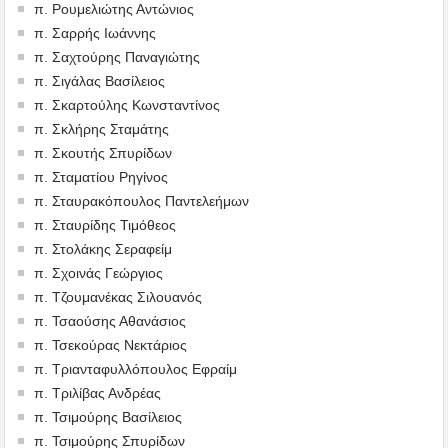
π. Ρουμελιώτης Αντώνιος
π. Σαρρής Ιωάννης
π. Σαχτούρης Παναγιώτης
π. Σιγάλας Βασίλειος
π. Σκαρτούλης Κωνσταντίνος
π. Σκλήρης Σταμάτης
π. Σκουτής Σπυρίδων
π. Σταματίου Ρηγίνος
π. Σταυρακόπουλος Παντελεήμων
π. Σταυρίδης Τιμόθεος
π. Στολάκης Σεραφείμ
π. Σχοινάς Γεώργιος
π. Τζουμανέκας Σιλουανός
π. Τσαούσης Αθανάσιος
π. Τσεκούρας Νεκτάριος
π. Τριανταφυλλόπουλος Εφραίμ
π. Τριλίβας Ανδρέας
π. Τσιμούρης Βασίλειος
π. Τσιμούρης Σπυρίδων