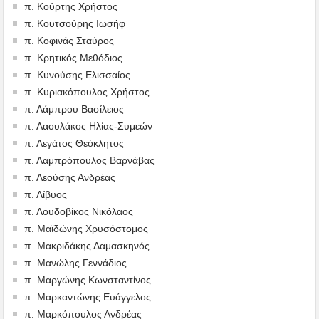
π. Κούρτης Χρήστος
π. Κουτσούρης Ιωσήφ
π. Κοφινάς Σταύρος
π. Κρητικός Μεθόδιος
π. Κυνούσης Ελισσαίος
π. Κυριακόπουλος Χρήστος
π. Λάμπρου Βασίλειος
π. Λαουλάκος Ηλίας-Συμεών
π. Λεγάτος Θεόκλητος
π. Λαμπρόπουλος Βαρνάβας
π. Λεούσης Ανδρέας
π. Λίβυος
π. Λουδοβίκος Νικόλαος
π. Μαϊδώνης Χρυσόστομος
π. Μακριδάκης Δαμασκηνός
π. Μανώλης Γεννάδιος
π. Μαργώνης Κωνσταντίνος
π. Μαρκαντώνης Ευάγγελος
π. Μαρκόπουλος Ανδρέας