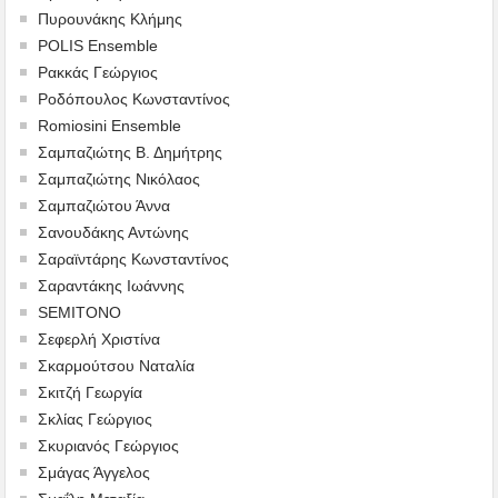
Πυρουνάκης Κλήμης
POLIS Ensemble
Ρακκάς Γεώργιος
Ροδόπουλος Κωνσταντίνος
Romiosini Ensemble
Σαμπαζιώτης Β. Δημήτρης
Σαμπαζιώτης Νικόλαος
Σαμπαζιώτου Άννα
Σανουδάκης Αντώνης
Σαραϊντάρης Κωνσταντίνος
Σαραντάκης Ιωάννης
SEMITONO
Σεφερλή Χριστίνα
Σκαρμούτσου Ναταλία
Σκιτζή Γεωργία
Σκλίας Γεώργιος
Σκυριανός Γεώργιος
Σμάγας Άγγελος