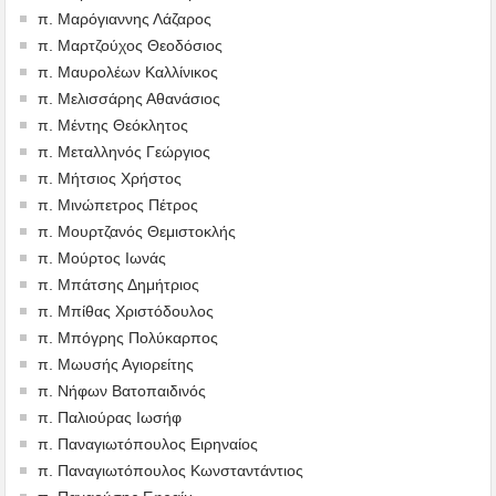
π. Μαρόγιαννης Λάζαρος
π. Μαρτζούχος Θεοδόσιος
π. Μαυρολέων Καλλίνικος
π. Μελισσάρης Αθανάσιος
π. Μέντης Θεόκλητος
π. Μεταλληνός Γεώργιος
π. Μήτσιος Χρήστος
π. Μινώπετρος Πέτρος
π. Μουρτζανός Θεμιστοκλής
π. Μούρτος Ιωνάς
π. Μπάτσης Δημήτριος
π. Μπίθας Χριστόδουλος
π. Μπόγρης Πολύκαρπος
π. Μωυσής Αγιορείτης
π. Νήφων Βατοπαιδινός
π. Παλιούρας Ιωσήφ
π. Παναγιωτόπουλος Ειρηναίος
π. Παναγιωτόπουλος Κωνσταντάντιος