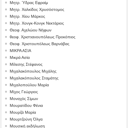
Μητρ. Ύδρας Εφραίμ
Μητρ. Χαλκίδος Χρυσόστομος
Μητρ. Χίου Μάρκος
Μητρ. Χονγκ-Κονγκ Νεκτάριος
Θεοφ. Αχελώου Νήφων
θεοφ. Χριστιανουπόλεως Προκόπιος
Θεοφ. Χριστουπόλεως Βαρνάβας
ΜΙΚΡΑ ΑΣΙΑ
Μικρά Ασία
Μίλεσης Στέφανος
Μιχαλακόπουλος Μιχάλης
Μιχαλακόπουλος Σταμάτης
Μιχαλοπούλου Μαρία
Μίχος Γεώργιος
Μοναχός Σίμων
Μουρατίδου Φένια
Μουρζά Μαρία
Μουρτζούνη Όλγα
Μουσική εκδήλωση