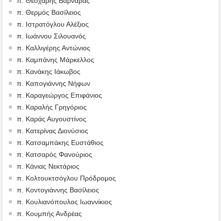
π. Θεοχάρης Βαρνάβας
π. Θερμός Βασίλειος
π. Ιστρατόγλου Αλέξιος
π. Ιωάννου Σιλουανός
π. Καλλιγέρης Αντώνιος
π. Καμπάνης Μάρκελλος
π. Κανάκης Ιάκωβος
π. Καπογιάννης Νήφων
π. Καραγεώργος Επιφάνιος
π. Καραλής Γρηγόριος
π. Καράς Αυγουστίνος
π. Κατερίνας Διονύσιος
π. Κατσαμπάκης Ευστάθιος
π. Κατσαρός Φανούριος
π. Κάνιας Νεκτάριος
π. Κολτουκτσόγλου Πρόδρομος
π. Κοντογιάννης Βασίλειος
π. Κουλιανόπουλος Ιωαννίκιος
π. Κουμπής Ανδρέας