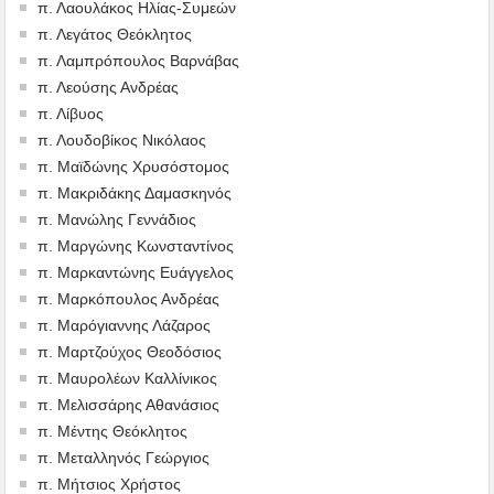
π. Λαουλάκος Ηλίας-Συμεών
π. Λεγάτος Θεόκλητος
π. Λαμπρόπουλος Βαρνάβας
π. Λεούσης Ανδρέας
π. Λίβυος
π. Λουδοβίκος Νικόλαος
π. Μαϊδώνης Χρυσόστομος
π. Μακριδάκης Δαμασκηνός
π. Μανώλης Γεννάδιος
π. Μαργώνης Κωνσταντίνος
π. Μαρκαντώνης Ευάγγελος
π. Μαρκόπουλος Ανδρέας
π. Μαρόγιαννης Λάζαρος
π. Μαρτζούχος Θεοδόσιος
π. Μαυρολέων Καλλίνικος
π. Μελισσάρης Αθανάσιος
π. Μέντης Θεόκλητος
π. Μεταλληνός Γεώργιος
π. Μήτσιος Χρήστος