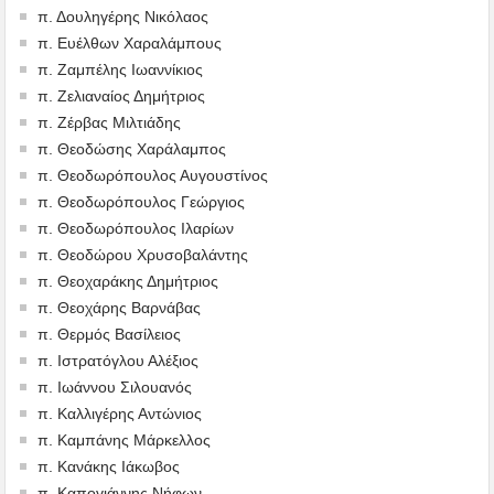
π. Δουληγέρης Νικόλαος
π. Ευέλθων Χαραλάμπους
π. Ζαμπέλης Ιωαννίκιος
π. Ζελιαναίος Δημήτριος
π. Ζέρβας Μιλτιάδης
π. Θεοδώσης Χαράλαμπος
π. Θεοδωρόπουλος Αυγουστίνος
π. Θεοδωρόπουλος Γεώργιος
π. Θεοδωρόπουλος Ιλαρίων
π. Θεοδώρου Χρυσοβαλάντης
π. Θεοχαράκης Δημήτριος
π. Θεοχάρης Βαρνάβας
π. Θερμός Βασίλειος
π. Ιστρατόγλου Αλέξιος
π. Ιωάννου Σιλουανός
π. Καλλιγέρης Αντώνιος
π. Καμπάνης Μάρκελλος
π. Κανάκης Ιάκωβος
π. Καπογιάννης Νήφων