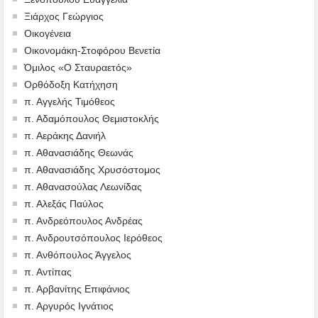
Ξιάρχος Γεώργιος
Οικογένεια
Οικονομάκη-Στοφόρου Βενετία
Όμιλος «Ο Σταυραετός»
Ορθόδοξη Κατήχηση
π. Αγγελής Τιμόθεος
π. Αδαμόπουλος Θεμιστοκλής
π. Αεράκης Δανιήλ
π. Αθανασιάδης Θεωνάς
π. Αθανασιάδης Χρυσόστομος
π. Αθανασούλας Λεωνίδας
π. Αλεξάς Παύλος
π. Ανδρεόπουλος Ανδρέας
π. Ανδρουτσόπουλος Ιερόθεος
π. Ανθόπουλος Άγγελος
π. Αντίπας
π. Αρβανίτης Επιφάνιος
π. Αργυρός Ιγνάτιος