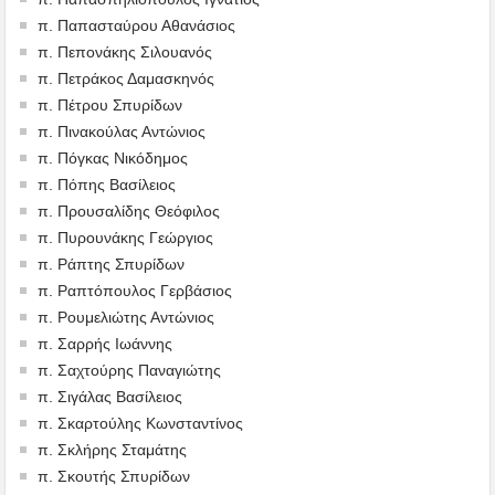
π. Παπασταύρου Αθανάσιος
π. Πεπονάκης Σιλουανός
π. Πετράκος Δαμασκηνός
π. Πέτρου Σπυρίδων
π. Πινακούλας Αντώνιος
π. Πόγκας Νικόδημος
π. Πόπης Βασίλειος
π. Προυσαλίδης Θεόφιλος
π. Πυρουνάκης Γεώργιος
π. Ράπτης Σπυρίδων
π. Ραπτόπουλος Γερβάσιος
π. Ρουμελιώτης Αντώνιος
π. Σαρρής Ιωάννης
π. Σαχτούρης Παναγιώτης
π. Σιγάλας Βασίλειος
π. Σκαρτούλης Κωνσταντίνος
π. Σκλήρης Σταμάτης
π. Σκουτής Σπυρίδων