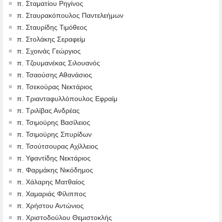
π. Σταματίου Ρηγίνος
π. Σταυρακόπουλος Παντελεήμων
π. Σταυρίδης Τιμόθεος
π. Στολάκης Σεραφείμ
π. Σχοινάς Γεώργιος
π. Τζουμανέκας Σιλουανός
π. Τσαούσης Αθανάσιος
π. Τσεκούρας Νεκτάριος
π. Τριανταφυλλόπουλος Εφραίμ
π. Τριλίβας Ανδρέας
π. Τσιμούρης Βασίλειος
π. Τσιμούρης Σπυρίδων
π. Τσούτσουρας Αχίλλειος
π. Υφαντίδης Νεκτάριος
π. Φαρμάκης Νικόδημος
π. Χάλαρης Ματθαίος
π. Χαμαριάς Φίλιππος
π. Χρήστου Αντώνιος
π. Χριστοδούλου Θεμιστοκλής