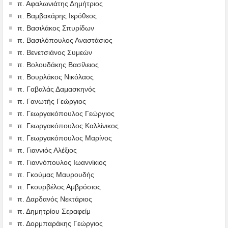
π. Αφαλωνιάτης Δημήτριος
π. Βαμβακάρης Ιερόθεος
π. Βασιλάκος Σπυρίδων
π. Βασιλόπουλος Αναστάσιος
π. Βενετσιάνος Συμεών
π. Βολουδάκης Βασίλειος
π. Βουρλάκος Νικόλαος
π. Γαβαλάς Δαμασκηνός
π. Γανωτής Γεώργιος
π. Γεωργακόπουλος Γεώργιος
π. Γεωργακόπουλος Καλλίνικος
π. Γεωργακόπουλος Μαρίνος
π. Γιαννιός Αλέξιος
π. Γιαννόπουλος Ιωαννίκιος
π. Γκούμας Μαυρουδής
π. Γκουρβέλος Αμβρόσιος
π. Δαρδανός Νεκτάριος
π. Δημητρίου Σεραφείμ
π. Δορμπαράκης Γεώργιος