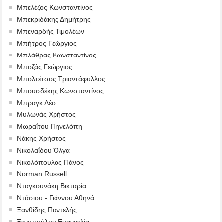
Μπελέζος Κωνσταντίνος
Μπεκριδάκης Δημήτρης
Μπεναρδής Τιμολέων
Μπήτρος Γεώργιος
Μπλάθρας Κωνσταντίνος
Μποζάς Γεώργιος
Μπολτέτσος Τριαντάφυλλος
Μπουσδέκης Κωνσταντίνος
Μπραγκ Λέο
Μυλωνάς Χρήστος
Μωραΐτου Πηνελόπη
Νάκης Χρήστος
Νικολαΐδου Όλγα
Νικολόπουλος Πάνος
Norman Russell
Νταγκουνάκη Βικταρία
Ντάσιου - Γιάννου Αθηνά
Ξανθίδης Παντελής
Ξενοπούλου Ευαγγελία