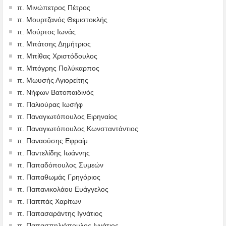
π. Μινώπετρος Πέτρος
π. Μουρτζανός Θεμιστοκλής
π. Μούρτος Ιωνάς
π. Μπάτσης Δημήτριος
π. Μπίθας Χριστόδουλος
π. Μπόγρης Πολύκαρπος
π. Μωυσής Αγιορείτης
π. Νήφων Βατοπαιδινός
π. Παλιούρας Ιωσήφ
π. Παναγιωτόπουλος Ειρηναίος
π. Παναγιωτόπουλος Κωνσταντάντιος
π. Παναούσης Εφραίμ
π. Παντελίδης Ιωάννης
π. Παπαδόπουλος Συμεών
π. Παπαθωμάς Γρηγόριος
π. Παπανικολάου Ευάγγελος
π. Παππάς Χαρίτων
π. Παπασαράντης Ιγνάτιος
π. Παπασπηλιόπουλος Ιγνάτιος