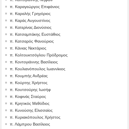
π. Καραγεώργος Επιφάνιος
π. Καραλής Γρηγόριος
π. Καράς Αυγουστίνος
π. Κατερίνας Διονύσιος
π. Κατσαμπάκης Ευστάθιος
π. Κατσαρός Φανούριος
π. Κάνιας Νεκτάριος
π. Κολτουκτσόγλου Πρόδρομος
π. Κοντογιάννης Βασίλειος
π. Κουλιανόπουλος Ιωαννίκιος
π. Κουμπής Ανδρέας
π. Κούρτης Χρήστος
π. Κουτσούρης Ιωσήφ
π. Κοφινάς Σταύρος
π. Κρητικός Μεθόδιος
π. Κυνούσης Ελισσαίος
π. Κυριακόπουλος Χρήστος
π. Λάμπρου Βασίλειος