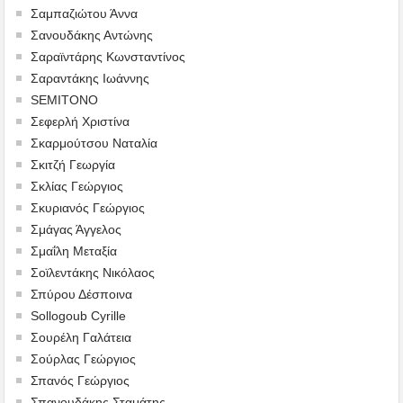
Σαμπαζιώτου Άννα
Σανουδάκης Αντώνης
Σαραϊντάρης Κωνσταντίνος
Σαραντάκης Ιωάννης
SEMITONO
Σεφερλή Χριστίνα
Σκαρμούτσου Ναταλία
Σκιτζή Γεωργία
Σκλίας Γεώργιος
Σκυριανός Γεώργιος
Σμάγας Άγγελος
Σμαΐλη Μεταξία
Σοϊλεντάκης Νικόλαος
Σπύρου Δέσποινα
Sollogoub Cyrille
Σουρέλη Γαλάτεια
Σούρλας Γεώργιος
Σπανός Γεώργιος
Σπανουδάκης Σταμάτης