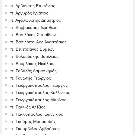
π. Αρβανίτης Επιφάνιος
π. Αργυρός Ιγνάτιος
π. Αφαλωνιάτης Δημήτριος
π. Βαμβακάρης Ιερόθεος
π. Βασιλάκος Σπυρίδων
π. Βασιλόπουλος Αναστάσιος
π. Βενετσιάνος Συμεών
π. Βολουδάκης Βασίλειος
π. Βουρλάκος Νικόλαος
π. Γαβαλάς Δαμασκηνός
π. Γανωτής Γεώργιος
π. Γεωργακόπουλος Γεώργιος
π. Γεωργακόπουλος Καλλίνικος
π. Γεωργακόπουλος Μαρίνος
π. Γιαννιός Αλέξιος
π. Γιαννόπουλος Ιωαννίκιος
π. Γκούμας Μαυρουδής
π. Γκουρβέλος Αμβρόσιος