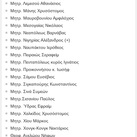
Μητρ. Λεμεσού Αθανάσιος
Μητρ. Μάνης Χρυσόστομος
Μητρ. Μαυροβουνίου Αμφιλόχιος
Μητρ. Μεσογαίας Νικόλαος
Μητρ. Νεαπόλεως Βαρνάβας
Μητρ. Νιγηρίας Αλέξανδρος (+)
Μητρ. Ναυπάκτου Ιερόθεος
Μητρ. Πειραιώς Σεραφείμ
Μητρ. Πενταπόλεως κυρός Ιγνάτιος
Μητρ. Προικοννήσου κ. Ιωσήφ
Μητρ. Σάμου Ευσέβιος
Μητρ. Σιγκαπούρης Κωνσταντίνος
Μητρ. Σινά Συμεών
Μητρ.Σισανίου Παύλος
Μητρ. Ύδρας Εφραίμ
Μητρ. Χαλκίδος Χρυσόστομος
Μητρ. Χίου Μάρκος
Μητρ. Χονγκ-Κονγκ Νεκτάριος
Θεοφ. Αχελώου Νήφων