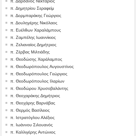
π. Δαρδανός Νεκτάριος
π. Δημητρίου Σεραφείμ
π. Δορμπαράκης Γεώργιος
π. Δουληγέρης Νικόλαος
π. Ευέλθων Χαραλάμπους
π. Ζαμπέλης Ιωαννίκιος
π. Ζελιαναίος Δημήτριος
π. Ζέρβας Μιλτιάδης
π. Θεοδώσης Χαράλαμπος
π. Θεοδωρόπουλος Αυγουστίνος
π. Θεοδωρόπουλος Γεώργιος
π. Θεοδωρόπουλος Ιλαρίων
π. Θεοδώρου Χρυσοβαλάντης
π. Θεοχαράκης Δημήτριος
π. Θεοχάρης Βαρνάβας
π. Θερμός Βασίλειος
π. Ιστρατόγλου Αλέξιος
π. Ιωάννου Σιλουανός
π. Καλλιγέρης Αντώνιος