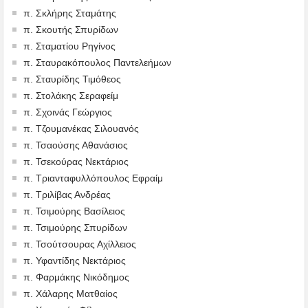
π. Σκλήρης Σταμάτης
π. Σκουτής Σπυρίδων
π. Σταματίου Ρηγίνος
π. Σταυρακόπουλος Παντελεήμων
π. Σταυρίδης Τιμόθεος
π. Στολάκης Σεραφείμ
π. Σχοινάς Γεώργιος
π. Τζουμανέκας Σιλουανός
π. Τσαούσης Αθανάσιος
π. Τσεκούρας Νεκτάριος
π. Τριανταφυλλόπουλος Εφραίμ
π. Τριλίβας Ανδρέας
π. Τσιμούρης Βασίλειος
π. Τσιμούρης Σπυρίδων
π. Τσούτσουρας Αχίλλειος
π. Υφαντίδης Νεκτάριος
π. Φαρμάκης Νικόδημος
π. Χάλαρης Ματθαίος