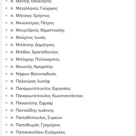
π. Μέντης Θεόκλητος
π. Μεταλληνός Γεώργιος
π. Μήτσιος Χρήστος
π. Μινώπετρος Πέτρος
π. Μουρτζανός Θεμιστοκλής
π. Μούρτος Ιωνάς
π. Μπάτσης Δημήτριος
π. Μπίθας Χριστόδουλος
π. Μπόγρης Πολύκαρπος
π. Μωυσής Αγιορείτης
π. Νήφων Βατοπαιδινός
π. Παλιούρας Ιωσήφ
π. Παναγιωτόπουλος Ειρηναίος
π. Παναγιωτόπουλος Κωνσταντάντιος
π. Παναούσης Εφραίμ
π. Παντελίδης Ιωάννης
π. Παπαδόπουλος Συμεών
π. Παπαθωμάς Γρηγόριος
π. Παπανικολάου Ευάγγελος