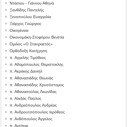
Ντάσιου - Γιάννου Αθηνά
Ξανθίδης Παντελής
Ξενοπούλου Ευαγγελία
Ξιάρχος Γεώργιος
Οικογένεια
Οικονομάκη-Στοφόρου Βενετία
Όμιλος «Ο Σταυραετός»
Ορθόδοξη Κατήχηση
π. Αγγελής Τιμόθεος
π. Αδαμόπουλος Θεμιστοκλής
π. Αεράκης Δανιήλ
π. Αθανασιάδης Θεωνάς
π. Αθανασιάδης Χρυσόστομος
π. Αθανασούλας Λεωνίδας
π. Αλεξάς Παύλος
π. Ανδρεόπουλος Ανδρέας
π. Ανδρουτσόπουλος Ιερόθεος
π. Ανθόπουλος Άγγελος
π. Αντίπας