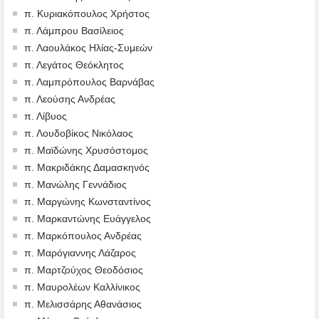
π. Κυριακόπουλος Χρήστος
π. Λάμπρου Βασίλειος
π. Λαουλάκος Ηλίας-Συμεών
π. Λεγάτος Θεόκλητος
π. Λαμπρόπουλος Βαρνάβας
π. Λεούσης Ανδρέας
π. Λίβυος
π. Λουδοβίκος Νικόλαος
π. Μαϊδώνης Χρυσόστομος
π. Μακριδάκης Δαμασκηνός
π. Μανώλης Γεννάδιος
π. Μαργώνης Κωνσταντίνος
π. Μαρκαντώνης Ευάγγελος
π. Μαρκόπουλος Ανδρέας
π. Μαρόγιαννης Λάζαρος
π. Μαρτζούχος Θεοδόσιος
π. Μαυρολέων Καλλίνικος
π. Μελισσάρης Αθανάσιος