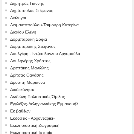
Δημητράς Γιάννης
Δημόπουλος Στέφανος
Διάλογοι
Διαμαντοπούλου-Τσιμούρη Κατερίνα
Δικαίου Ελένη
Δορμπαράκη Σοφία
Δορμπαράκης Στέφανος
Δουλγέρη - Ιντζεσίλογλου Αργυρούλα
Δουληγέρης Χρήστος
Δρεττάκης Μανώλης
Δρίτσας Θανάσης
Δροσίτη Μαριάννα
Δωδεκάνησα
Δωδώνη Πολιτιστικός Όμιλος
Εγγλέζος-Δεληγιαννάκης Εμμανουήλ
Εκ βαθέων
Εκδόσεις «Αρχονταρίκι»
Εκκλησιαστική Ζωγραφική
Εκκλησιαστική Ιστορία