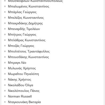
Μουσικοφίλων Κωνσταντινουπόλεως
Μπαλωμένος Κωνσταντίνος
Μπάρλας Γεώργιος
Μπελέζος Κωνσταντίνος
Μπεκριδάκης Δημήτρης
Μπεναρδής Τιμολέων
Μπήτρος Γεώργιος
Μπλάθρας Κωνσταντίνος
Μποζάς Γεώργιος
Μπολτέτσος Τριαντάφυλλος
Μπουσδέκης Κωνσταντίνος
Μπραγκ Λέο
Μυλωνάς Χρήστος
Μωραΐτου Πηνελόπη
Νάκης Χρήστος
Νικολαΐδου Όλγα
Νικολόπουλος Πάνος
Norman Russell
Νταγκουνάκη Βικταρία