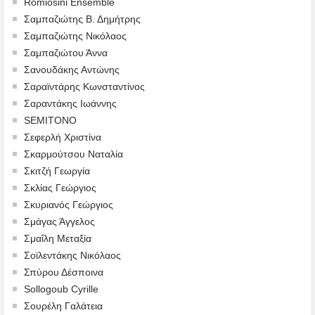
Romiosini Ensemble
Σαμπαζιώτης Β. Δημήτρης
Σαμπαζιώτης Νικόλαος
Σαμπαζιώτου Άννα
Σανουδάκης Αντώνης
Σαραϊντάρης Κωνσταντίνος
Σαραντάκης Ιωάννης
SEMITONO
Σεφερλή Χριστίνα
Σκαρμούτσου Ναταλία
Σκιτζή Γεωργία
Σκλίας Γεώργιος
Σκυριανός Γεώργιος
Σμάγας Άγγελος
Σμαΐλη Μεταξία
Σοϊλεντάκης Νικόλαος
Σπύρου Δέσποινα
Sollogoub Cyrille
Σουρέλη Γαλάτεια