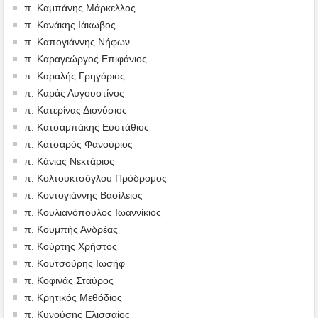
π. Καμπάνης Μάρκελλος
π. Κανάκης Ιάκωβος
π. Καπογιάννης Νήφων
π. Καραγεώργος Επιφάνιος
π. Καραλής Γρηγόριος
π. Καράς Αυγουστίνος
π. Κατερίνας Διονύσιος
π. Κατσαμπάκης Ευστάθιος
π. Κατσαρός Φανούριος
π. Κάνιας Νεκτάριος
π. Κολτουκτσόγλου Πρόδρομος
π. Κοντογιάννης Βασίλειος
π. Κουλιανόπουλος Ιωαννίκιος
π. Κουμπής Ανδρέας
π. Κούρτης Χρήστος
π. Κουτσούρης Ιωσήφ
π. Κοφινάς Σταύρος
π. Κρητικός Μεθόδιος
π. Κυνούσης Ελισσαίος