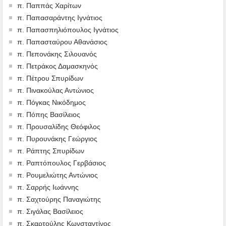
π. Παππάς Χαρίτων
π. Παπασαράντης Ιγνάτιος
π. Παπασπηλιόπουλος Ιγνάτιος
π. Παπασταύρου Αθανάσιος
π. Πεπονάκης Σιλουανός
π. Πετράκος Δαμασκηνός
π. Πέτρου Σπυρίδων
π. Πινακούλας Αντώνιος
π. Πόγκας Νικόδημος
π. Πόπης Βασίλειος
π. Προυσαλίδης Θεόφιλος
π. Πυρουνάκης Γεώργιος
π. Ράπτης Σπυρίδων
π. Ραπτόπουλος Γερβάσιος
π. Ρουμελιώτης Αντώνιος
π. Σαρρής Ιωάννης
π. Σαχτούρης Παναγιώτης
π. Σιγάλας Βασίλειος
π. Σκαρτούλης Κωνσταντίνος