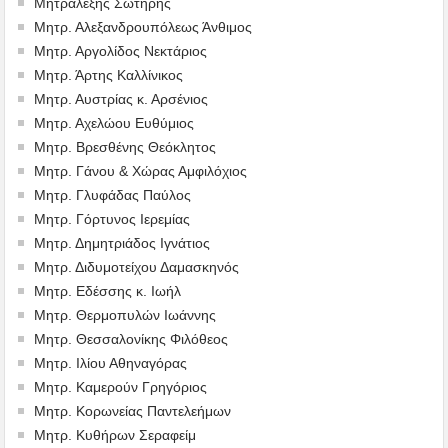
Μητραλέξης Σωτήρης
Μητρ. Αλεξανδρουπόλεως Άνθιμος
Μητρ. Αργολίδος Νεκτάριος
Μητρ. Άρτης Καλλίνικος
Μητρ. Αυστρίας κ. Αρσένιος
Μητρ. Αχελώου Ευθύμιος
Μητρ. Βρεσθένης Θεόκλητος
Μητρ. Γάνου & Χώρας Αμφιλόχιος
Μητρ. Γλυφάδας Παύλος
Μητρ. Γόρτυνος Ιερεμίας
Μητρ. Δημητριάδος Ιγνάτιος
Μητρ. Διδυμοτείχου Δαμασκηνός
Μητρ. Εδέσσης κ. Ιωήλ
Μητρ. Θερμοπυλών Ιωάννης
Μητρ. Θεσσαλονίκης Φιλόθεος
Μητρ. Ιλίου Αθηναγόρας
Μητρ. Καμερούν Γρηγόριος
Μητρ. Κορωνείας Παντελεήμων
Μητρ. Κυθήρων Σεραφείμ