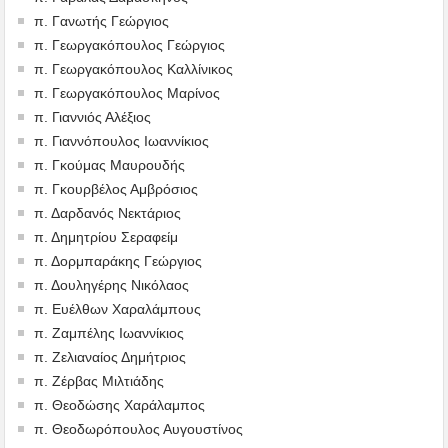
π. Γανωτής Γεώργιος
π. Γεωργακόπουλος Γεώργιος
π. Γεωργακόπουλος Καλλίνικος
π. Γεωργακόπουλος Μαρίνος
π. Γιαννιός Αλέξιος
π. Γιαννόπουλος Ιωαννίκιος
π. Γκούμας Μαυρουδής
π. Γκουρβέλος Αμβρόσιος
π. Δαρδανός Νεκτάριος
π. Δημητρίου Σεραφείμ
π. Δορμπαράκης Γεώργιος
π. Δουληγέρης Νικόλαος
π. Ευέλθων Χαραλάμπους
π. Ζαμπέλης Ιωαννίκιος
π. Ζελιαναίος Δημήτριος
π. Ζέρβας Μιλτιάδης
π. Θεοδώσης Χαράλαμπος
π. Θεοδωρόπουλος Αυγουστίνος