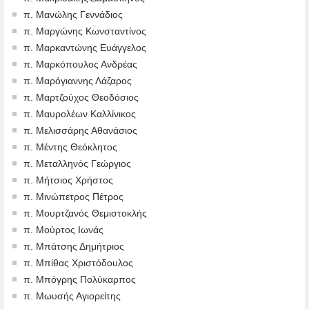
π. Μανώλης Γεννάδιος
π. Μαργώνης Κωνσταντίνος
π. Μαρκαντώνης Ευάγγελος
π. Μαρκόπουλος Ανδρέας
π. Μαρόγιαννης Λάζαρος
π. Μαρτζούχος Θεοδόσιος
π. Μαυρολέων Καλλίνικος
π. Μελισσάρης Αθανάσιος
π. Μέντης Θεόκλητος
π. Μεταλληνός Γεώργιος
π. Μήτσιος Χρήστος
π. Μινώπετρος Πέτρος
π. Μουρτζανός Θεμιστοκλής
π. Μούρτος Ιωνάς
π. Μπάτσης Δημήτριος
π. Μπίθας Χριστόδουλος
π. Μπόγρης Πολύκαρπος
π. Μωυσής Αγιορείτης