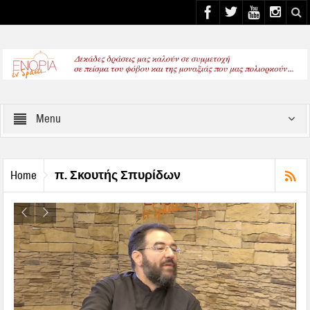
Select your Top Menu from wp menus
Menu
π. Σκουτής Σπυρίδων
Home