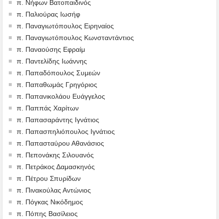
π. Νήφων Βατοπαιδινός
π. Παλιούρας Ιωσήφ
π. Παναγιωτόπουλος Ειρηναίος
π. Παναγιωτόπουλος Κωνσταντάντιος
π. Παναούσης Εφραίμ
π. Παντελίδης Ιωάννης
π. Παπαδόπουλος Συμεών
π. Παπαθωμάς Γρηγόριος
π. Παπανικολάου Ευάγγελος
π. Παππάς Χαρίτων
π. Παπασαράντης Ιγνάτιος
π. Παπασπηλιόπουλος Ιγνάτιος
π. Παπασταύρου Αθανάσιος
π. Πεπονάκης Σιλουανός
π. Πετράκος Δαμασκηνός
π. Πέτρου Σπυρίδων
π. Πινακούλας Αντώνιος
π. Πόγκας Νικόδημος
π. Πόπης Βασίλειος