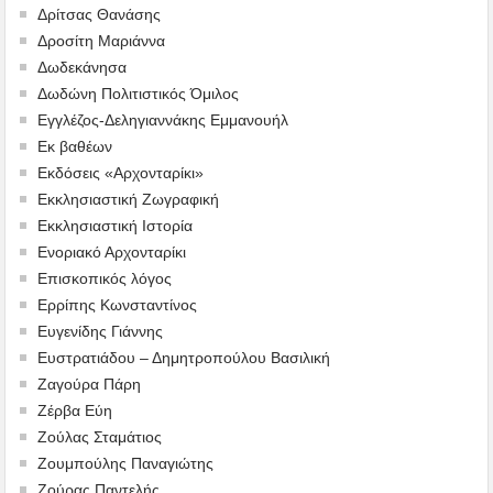
Δρίτσας Θανάσης
Δροσίτη Μαριάννα
Δωδεκάνησα
Δωδώνη Πολιτιστικός Όμιλος
Εγγλέζος-Δεληγιαννάκης Εμμανουήλ
Εκ βαθέων
Εκδόσεις «Αρχονταρίκι»
Εκκλησιαστική Ζωγραφική
Εκκλησιαστική Ιστορία
Ενοριακό Αρχονταρίκι
Επισκοπικός λόγος
Ερρίπης Κωνσταντίνος
Ευγενίδης Γιάννης
Ευστρατιάδου – Δημητροπούλου Βασιλική
Ζαγούρα Πάρη
Ζέρβα Εύη
Ζούλας Σταμάτιος
Ζουμπούλης Παναγιώτης
Ζούρας Παντελής