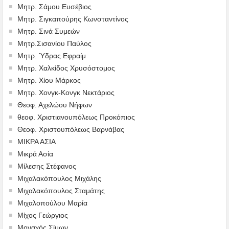
Μητρ. Σάμου Ευσέβιος
Μητρ. Σιγκαπούρης Κωνσταντίνος
Μητρ. Σινά Συμεών
Μητρ.Σισανίου Παύλος
Μητρ. Ύδρας Εφραίμ
Μητρ. Χαλκίδος Χρυσόστομος
Μητρ. Χίου Μάρκος
Μητρ. Χονγκ-Κονγκ Νεκτάριος
Θεοφ. Αχελώου Νήφων
θεοφ. Χριστιανουπόλεως Προκόπιος
Θεοφ. Χριστουπόλεως Βαρνάβας
ΜΙΚΡΑ ΑΣΙΑ
Μικρά Ασία
Μίλεσης Στέφανος
Μιχαλακόπουλος Μιχάλης
Μιχαλακόπουλος Σταμάτης
Μιχαλοπούλου Μαρία
Μίχος Γεώργιος
Μοναχός Σίμων