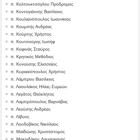
π. Κολτουκτσόγλου Πρόδρομος
π. Κοντογιάννης Βασίλειος
π. Κουλιανόπουλος Ιωαννίκιος
π. Κουμπής Ανδρέας
π. Κούρτης Χρήστος
π. Κουτσούρης Ιωσήφ
π. Κοφινάς Σταύρος
π. Κρητικός Μεθόδιος
π. Κυνούσης Ελισσαίος
π. Κυριακόπουλος Χρήστος
π. Λάμπρου Βασίλειος
π. Λαουλάκος Ηλίας-Συμεών
π. Λεγάτος Θεόκλητος
π. Λαμπρόπουλος Βαρνάβας
π. Λεούσης Ανδρέας
π. Λίβυος
π. Λουδοβίκος Νικόλαος
π. Μαϊδώνης Χρυσόστομος
π. Μακριδάκης Δαμασκηνός