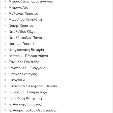
Μπουσδέκης Κωνσταντίνος
Μπραγκ Λέο
Μυλωνάς Χρήστος
Μωραΐτου Πηνελόπη
Νάκης Χρήστος
Νικολαΐδου Όλγα
Νικολόπουλος Πάνος
Norman Russell
Νταγκουνάκη Βικταρία
Ντάσιου - Γιάννου Αθηνά
Ξανθίδης Παντελής
Ξενοπούλου Ευαγγελία
Ξιάρχος Γεώργιος
Οικογένεια
Οικονομάκη-Στοφόρου Βενετία
Όμιλος «Ο Σταυραετός»
Ορθόδοξη Κατήχηση
π. Αγγελής Τιμόθεος
π. Αδαμόπουλος Θεμιστοκλής