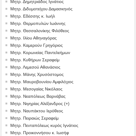
Μητρ. Δημητριάδος Ιγνάτιος
Μητρ. Διδυμοτείχου Δαμασκηνός
Μητρ. Εδέσσης κ. Ιωήλ
Μητρ. Θερμοπυλών Ιωάννης
Μητρ. Θεσσαλονίκης Φιλόθεος
Μητρ. Ιλίου Αθηναγόρας
Μητρ. Καμερούν Γρηγόριος
Μητρ. Κορωνείας Παντελεήμων
Μητρ. Κυθήρων Σεραφείμ
Μητρ. Λεμεσού Αθανάσιος
Μητρ. Μάνης Χρυσόστομος
Μητρ. Μαυροβουνίου Αμφιλόχιος
Μητρ. Μεσογαίας Νικόλαος
Μητρ. Νεαπόλεως Βαρνάβας
Μητρ. Νιγηρίας Αλέξανδρος (+)
Μητρ. Ναυπάκτου Ιερόθεος
Μητρ. Πειραιώς Σεραφείμ
Μητρ. Πενταπόλεως κυρός Ιγνάτιος
Μητρ. Προικοννήσου κ. Ιωσήφ