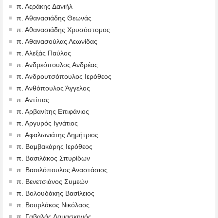
π. Αεράκης Δανιήλ
π. Αθανασιάδης Θεωνάς
π. Αθανασιάδης Χρυσόστομος
π. Αθανασούλας Λεωνίδας
π. Αλεξάς Παύλος
π. Ανδρεόπουλος Ανδρέας
π. Ανδρουτσόπουλος Ιερόθεος
π. Ανθόπουλος Άγγελος
π. Αντίπας
π. Αρβανίτης Επιφάνιος
π. Αργυρός Ιγνάτιος
π. Αφαλωνιάτης Δημήτριος
π. Βαμβακάρης Ιερόθεος
π. Βασιλάκος Σπυρίδων
π. Βασιλόπουλος Αναστάσιος
π. Βενετσιάνος Συμεών
π. Βολουδάκης Βασίλειος
π. Βουρλάκος Νικόλαος
π. Γαβαλάς Δαμασκηνός