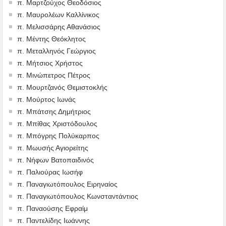
π. Μαρτζούχος Θεοδόσιος
π. Μαυρολέων Καλλίνικος
π. Μελισσάρης Αθανάσιος
π. Μέντης Θεόκλητος
π. Μεταλληνός Γεώργιος
π. Μήτσιος Χρήστος
π. Μινώπετρος Πέτρος
π. Μουρτζανός Θεμιστοκλής
π. Μούρτος Ιωνάς
π. Μπάτσης Δημήτριος
π. Μπίθας Χριστόδουλος
π. Μπόγρης Πολύκαρπος
π. Μωυσής Αγιορείτης
π. Νήφων Βατοπαιδινός
π. Παλιούρας Ιωσήφ
π. Παναγιωτόπουλος Ειρηναίος
π. Παναγιωτόπουλος Κωνσταντάντιος
π. Παναούσης Εφραίμ
π. Παντελίδης Ιωάννης