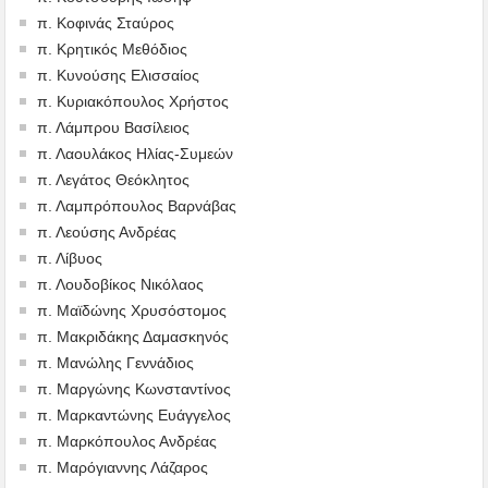
π. Κοφινάς Σταύρος
π. Κρητικός Μεθόδιος
π. Κυνούσης Ελισσαίος
π. Κυριακόπουλος Χρήστος
π. Λάμπρου Βασίλειος
π. Λαουλάκος Ηλίας-Συμεών
π. Λεγάτος Θεόκλητος
π. Λαμπρόπουλος Βαρνάβας
π. Λεούσης Ανδρέας
π. Λίβυος
π. Λουδοβίκος Νικόλαος
π. Μαϊδώνης Χρυσόστομος
π. Μακριδάκης Δαμασκηνός
π. Μανώλης Γεννάδιος
π. Μαργώνης Κωνσταντίνος
π. Μαρκαντώνης Ευάγγελος
π. Μαρκόπουλος Ανδρέας
π. Μαρόγιαννης Λάζαρος