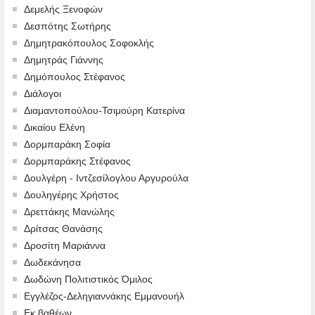
Δεμελής Ξενοφών
Δεσπότης Σωτήρης
Δημητρακόπουλος Σοφοκλής
Δημητράς Γιάννης
Δημόπουλος Στέφανος
Διάλογοι
Διαμαντοπούλου-Τσιμούρη Κατερίνα
Δικαίου Ελένη
Δορμπαράκη Σοφία
Δορμπαράκης Στέφανος
Δουλγέρη - Ιντζεσίλογλου Αργυρούλα
Δουληγέρης Χρήστος
Δρεττάκης Μανώλης
Δρίτσας Θανάσης
Δροσίτη Μαριάννα
Δωδεκάνησα
Δωδώνη Πολιτιστικός Όμιλος
Εγγλέζος-Δεληγιαννάκης Εμμανουήλ
Εκ βαθέων