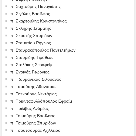
π. Σαχτούρης Παναγιώτης
π. Σιγάλας Βασίλειος
π. Σκαρτούλης Κωνσταντίνος
π. Σκλήρης Σταμάτης
π. Σκουτής Σπυρίδων
π. Σταματίου Ρηγίνος
π. Σταυρακόπουλος Παντελεήμων
π. Σταυρίδης Τιμόθεος
π. Στολάκης Σεραφείμ
π. Σχοινάς Γεώργιος
π. Τζουμανέκας Σιλουανός
π. Τσαούσης Αθανάσιος
π. Τσεκούρας Νεκτάριος
π. Τριανταφυλλόπουλος Εφραίμ
π. Τριλίβας Ανδρέας
π. Τσιμούρης Βασίλειος
π. Τσιμούρης Σπυρίδων
π. Τσούτσουρας Αχίλλειος