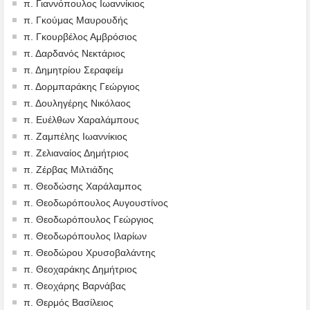
π. Γιαννόπουλος Ιωαννίκιος
π. Γκούμας Μαυρουδής
π. Γκουρβέλος Αμβρόσιος
π. Δαρδανός Νεκτάριος
π. Δημητρίου Σεραφείμ
π. Δορμπαράκης Γεώργιος
π. Δουληγέρης Νικόλαος
π. Ευέλθων Χαραλάμπους
π. Ζαμπέλης Ιωαννίκιος
π. Ζελιαναίος Δημήτριος
π. Ζέρβας Μιλτιάδης
π. Θεοδώσης Χαράλαμπος
π. Θεοδωρόπουλος Αυγουστίνος
π. Θεοδωρόπουλος Γεώργιος
π. Θεοδωρόπουλος Ιλαρίων
π. Θεοδώρου Χρυσοβαλάντης
π. Θεοχαράκης Δημήτριος
π. Θεοχάρης Βαρνάβας
π. Θερμός Βασίλειος