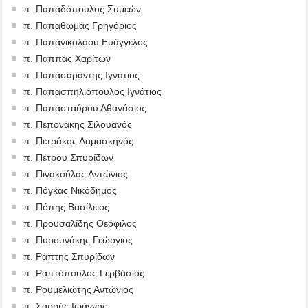
π. Παπαδόπουλος Συμεών
π. Παπαθωμάς Γρηγόριος
π. Παπανικολάου Ευάγγελος
π. Παππάς Χαρίτων
π. Παπασαράντης Ιγνάτιος
π. Παπασπηλιόπουλος Ιγνάτιος
π. Παπασταύρου Αθανάσιος
π. Πεπονάκης Σιλουανός
π. Πετράκος Δαμασκηνός
π. Πέτρου Σπυρίδων
π. Πινακούλας Αντώνιος
π. Πόγκας Νικόδημος
π. Πόπης Βασίλειος
π. Προυσαλίδης Θεόφιλος
π. Πυρουνάκης Γεώργιος
π. Ράπτης Σπυρίδων
π. Ραπτόπουλος Γερβάσιος
π. Ρουμελιώτης Αντώνιος
π. Σαρρής Ιωάννης