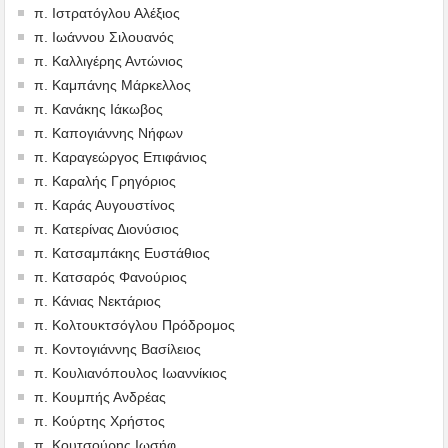
π. Ιστρατόγλου Αλέξιος
π. Ιωάννου Σιλουανός
π. Καλλιγέρης Αντώνιος
π. Καμπάνης Μάρκελλος
π. Κανάκης Ιάκωβος
π. Καπογιάννης Νήφων
π. Καραγεώργος Επιφάνιος
π. Καραλής Γρηγόριος
π. Καράς Αυγουστίνος
π. Κατερίνας Διονύσιος
π. Κατσαμπάκης Ευστάθιος
π. Κατσαρός Φανούριος
π. Κάνιας Νεκτάριος
π. Κολτουκτσόγλου Πρόδρομος
π. Κοντογιάννης Βασίλειος
π. Κουλιανόπουλος Ιωαννίκιος
π. Κουμπής Ανδρέας
π. Κούρτης Χρήστος
π. Κουτσούρης Ιωσήφ