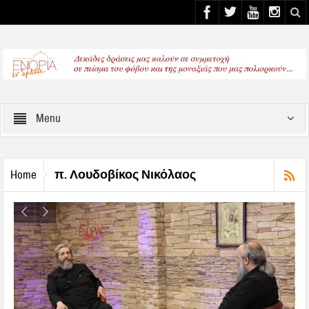
Select your Top Menu from wp menus
Menu
π. Λουδοβίκος Νικόλαος
Home