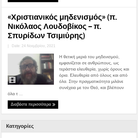
«Χριστιανικός μηδενισμός» (π.
Νικόλαος Λουδοβίκος – π.
Σπυρίδων Τσιμιύρης)
|
Date: 24 Νοεμβρίου, 2021
Η θετική μεριά του μηδενισμού,
εμφανίζεται σε ανθρώπους, ως
τεράστια ελευθερία, χωρίς όρους και
όρια. Ελευθερία από όλους και από
όλα. Στην πραγματικότητα μιλάνε
συνέχεια με τον Θεό, και βλέπουν
όλα τ ...
Διαβάστε περισσότερα
Kατηγορίες