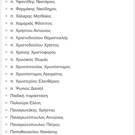
π. Υφαντίδης Νεκτάριος
π. Φαρμάκης Νικόδημος
π. Χάλαρης Ματθαίος
π. Χαμαριάς Φίλιππος
π. Χρήστου Αντώνιος
π. Χριστοδούλου Θεμιστοκλής
π. Χριστοδούλου Χρίστος
π. Χρόνης Χριστόφορος
π. Χρυσικός Θωμάς
π. Χρυσόπουλος Χρυσόστομος
π. Χρυσόστομος Αγιορείτης
π. Χρυσοχόος Ελευθέριος
π. Ψωίνος Δανιήλ
Παιδική παράσταση
Παλιούρα Ελένη
Παναγιωτάκης Χρήστος
Παναγιωτόπουλος Αντώνιος
Παναγιώτοπουλος Πέτρος
Παπαθανασίου Θανάσης