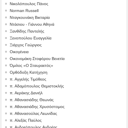
Νικολόπουλος Πάνος
Norman Russell
Νταγκουνάκη Βικταρία
Ντάσιου - Γιάννου Αθηνά
Ξανθίδης Παντελής
Ξενοπούλου Ευαγγελία
Ξιάρχος Γεώργιος
Οικογένεια
Οικονομάκη-Στοφόρου Βενετία
Όμιλος «Ο Σταυραετός»
Ορθόδοξη Κατήχηση
π. Αγγελής Τιμόθεος
π. Αδαμόπουλος Θεμιστοκλής
π. Αεράκης Δανιήλ
π. Αθανασιάδης Θεωνάς
π. Αθανασιάδης Χρυσόστομος
π. Αθανασούλας Λεωνίδας
π. Αλεξάς Παύλος
π. Ανδρεόπουλος Ανδρέας