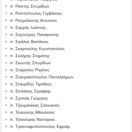
π. Ράπτης Σπυρίδων
π. Ραπτόπουλος Γερβάσιος
π. Ρουμελιώτης Αντώνιος
π. Σαρρής Ιωάννης
π. Σαχτούρης Παναγιώτης
π. Σιγάλας Βασίλειος
π. Σκαρτούλης Κωνσταντίνος
π. Σκλήρης Σταμάτης
π. Σκουτής Σπυρίδων
π. Σταματίου Ρηγίνος
π. Σταυρακόπουλος Παντελεήμων
π. Σταυρίδης Τιμόθεος
π. Στολάκης Σεραφείμ
π. Σχοινάς Γεώργιος
π. Τζουμανέκας Σιλουανός
π. Τσαούσης Αθανάσιος
π. Τσεκούρας Νεκτάριος
π. Τριανταφυλλόπουλος Εφραίμ