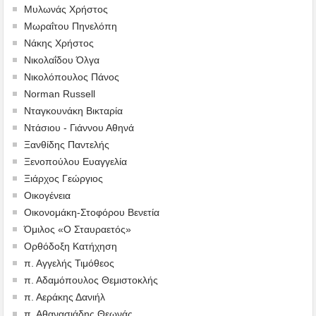
Μυλωνάς Χρήστος
Μωραΐτου Πηνελόπη
Νάκης Χρήστος
Νικολαΐδου Όλγα
Νικολόπουλος Πάνος
Norman Russell
Νταγκουνάκη Βικταρία
Ντάσιου - Γιάννου Αθηνά
Ξανθίδης Παντελής
Ξενοπούλου Ευαγγελία
Ξιάρχος Γεώργιος
Οικογένεια
Οικονομάκη-Στοφόρου Βενετία
Όμιλος «Ο Σταυραετός»
Ορθόδοξη Κατήχηση
π. Αγγελής Τιμόθεος
π. Αδαμόπουλος Θεμιστοκλής
π. Αεράκης Δανιήλ
π. Αθανασιάδης Θεωνάς