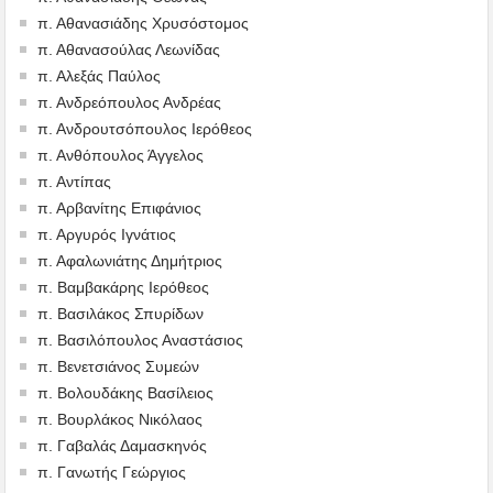
π. Αθανασιάδης Χρυσόστομος
π. Αθανασούλας Λεωνίδας
π. Αλεξάς Παύλος
π. Ανδρεόπουλος Ανδρέας
π. Ανδρουτσόπουλος Ιερόθεος
π. Ανθόπουλος Άγγελος
π. Αντίπας
π. Αρβανίτης Επιφάνιος
π. Αργυρός Ιγνάτιος
π. Αφαλωνιάτης Δημήτριος
π. Βαμβακάρης Ιερόθεος
π. Βασιλάκος Σπυρίδων
π. Βασιλόπουλος Αναστάσιος
π. Βενετσιάνος Συμεών
π. Βολουδάκης Βασίλειος
π. Βουρλάκος Νικόλαος
π. Γαβαλάς Δαμασκηνός
π. Γανωτής Γεώργιος