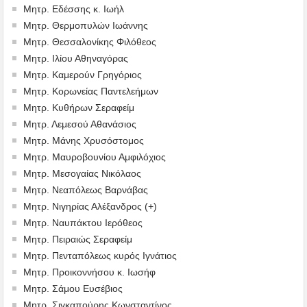
Μητρ. Εδέσσης κ. Ιωήλ
Μητρ. Θερμοπυλών Ιωάννης
Μητρ. Θεσσαλονίκης Φιλόθεος
Μητρ. Ιλίου Αθηναγόρας
Μητρ. Καμερούν Γρηγόριος
Μητρ. Κορωνείας Παντελεήμων
Μητρ. Κυθήρων Σεραφείμ
Μητρ. Λεμεσού Αθανάσιος
Μητρ. Μάνης Χρυσόστομος
Μητρ. Μαυροβουνίου Αμφιλόχιος
Μητρ. Μεσογαίας Νικόλαος
Μητρ. Νεαπόλεως Βαρνάβας
Μητρ. Νιγηρίας Αλέξανδρος (+)
Μητρ. Ναυπάκτου Ιερόθεος
Μητρ. Πειραιώς Σεραφείμ
Μητρ. Πενταπόλεως κυρός Ιγνάτιος
Μητρ. Προικοννήσου κ. Ιωσήφ
Μητρ. Σάμου Ευσέβιος
Μητρ. Σιγκαπούρης Κωνσταντίνος