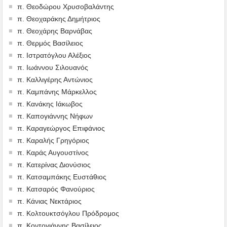
π. Θεοδώρου Χρυσοβαλάντης
π. Θεοχαράκης Δημήτριος
π. Θεοχάρης Βαρνάβας
π. Θερμός Βασίλειος
π. Ιστρατόγλου Αλέξιος
π. Ιωάννου Σιλουανός
π. Καλλιγέρης Αντώνιος
π. Καμπάνης Μάρκελλος
π. Κανάκης Ιάκωβος
π. Καπογιάννης Νήφων
π. Καραγεώργος Επιφάνιος
π. Καραλής Γρηγόριος
π. Καράς Αυγουστίνος
π. Κατερίνας Διονύσιος
π. Κατσαμπάκης Ευστάθιος
π. Κατσαρός Φανούριος
π. Κάνιας Νεκτάριος
π. Κολτουκτσόγλου Πρόδρομος
π. Κοντογιάννης Βασίλειος