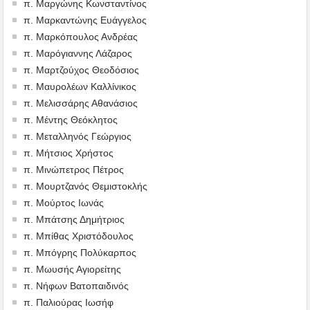
π. Μαργώνης Κωνσταντίνος
π. Μαρκαντώνης Ευάγγελος
π. Μαρκόπουλος Ανδρέας
π. Μαρόγιαννης Λάζαρος
π. Μαρτζούχος Θεοδόσιος
π. Μαυρολέων Καλλίνικος
π. Μελισσάρης Αθανάσιος
π. Μέντης Θεόκλητος
π. Μεταλληνός Γεώργιος
π. Μήτσιος Χρήστος
π. Μινώπετρος Πέτρος
π. Μουρτζανός Θεμιστοκλής
π. Μούρτος Ιωνάς
π. Μπάτσης Δημήτριος
π. Μπίθας Χριστόδουλος
π. Μπόγρης Πολύκαρπος
π. Μωυσής Αγιορείτης
π. Νήφων Βατοπαιδινός
π. Παλιούρας Ιωσήφ