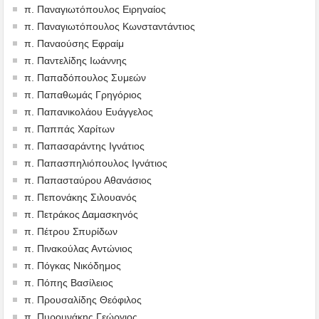
π. Παναγιωτόπουλος Ειρηναίος
π. Παναγιωτόπουλος Κωνσταντάντιος
π. Παναούσης Εφραίμ
π. Παντελίδης Ιωάννης
π. Παπαδόπουλος Συμεών
π. Παπαθωμάς Γρηγόριος
π. Παπανικολάου Ευάγγελος
π. Παππάς Χαρίτων
π. Παπασαράντης Ιγνάτιος
π. Παπασπηλιόπουλος Ιγνάτιος
π. Παπασταύρου Αθανάσιος
π. Πεπονάκης Σιλουανός
π. Πετράκος Δαμασκηνός
π. Πέτρου Σπυρίδων
π. Πινακούλας Αντώνιος
π. Πόγκας Νικόδημος
π. Πόπης Βασίλειος
π. Προυσαλίδης Θεόφιλος
π. Πυρουνάκης Γεώργιος