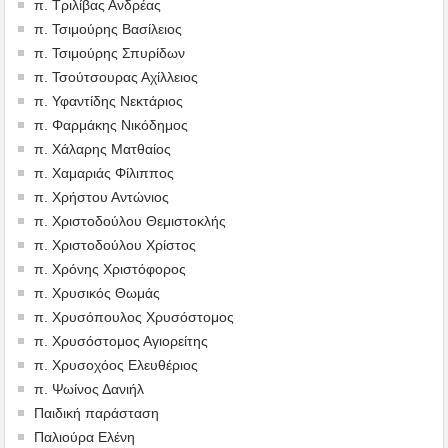
π. Τριλίβας Ανδρέας
π. Τσιμούρης Βασίλειος
π. Τσιμούρης Σπυρίδων
π. Τσούτσουρας Αχίλλειος
π. Υφαντίδης Νεκτάριος
π. Φαρμάκης Νικόδημος
π. Χάλαρης Ματθαίος
π. Χαμαριάς Φίλιππος
π. Χρήστου Αντώνιος
π. Χριστοδούλου Θεμιστοκλής
π. Χριστοδούλου Χρίστος
π. Χρόνης Χριστόφορος
π. Χρυσικός Θωμάς
π. Χρυσόπουλος Χρυσόστομος
π. Χρυσόστομος Αγιορείτης
π. Χρυσοχόος Ελευθέριος
π. Ψωίνος Δανιήλ
Παιδική παράσταση
Παλιούρα Ελένη