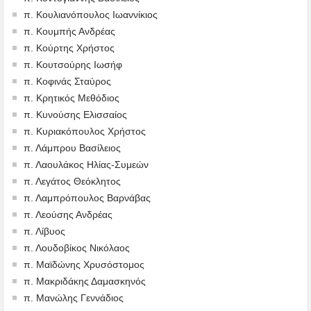
π. Κουλιανόπουλος Ιωαννίκιος
π. Κουμπής Ανδρέας
π. Κούρτης Χρήστος
π. Κουτσούρης Ιωσήφ
π. Κοφινάς Σταύρος
π. Κρητικός Μεθόδιος
π. Κυνούσης Ελισσαίος
π. Κυριακόπουλος Χρήστος
π. Λάμπρου Βασίλειος
π. Λαουλάκος Ηλίας-Συμεών
π. Λεγάτος Θεόκλητος
π. Λαμπρόπουλος Βαρνάβας
π. Λεούσης Ανδρέας
π. Λίβυος
π. Λουδοβίκος Νικόλαος
π. Μαϊδώνης Χρυσόστομος
π. Μακριδάκης Δαμασκηνός
π. Μανώλης Γεννάδιος