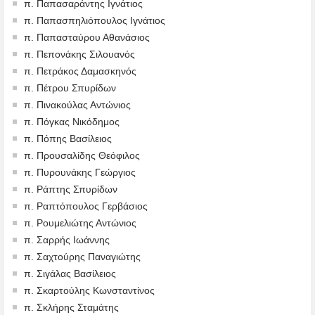
π. Παπασαράντης Ιγνάτιος
π. Παπασπηλιόπουλος Ιγνάτιος
π. Παπασταύρου Αθανάσιος
π. Πεπονάκης Σιλουανός
π. Πετράκος Δαμασκηνός
π. Πέτρου Σπυρίδων
π. Πινακούλας Αντώνιος
π. Πόγκας Νικόδημος
π. Πόπης Βασίλειος
π. Προυσαλίδης Θεόφιλος
π. Πυρουνάκης Γεώργιος
π. Ράπτης Σπυρίδων
π. Ραπτόπουλος Γερβάσιος
π. Ρουμελιώτης Αντώνιος
π. Σαρρής Ιωάννης
π. Σαχτούρης Παναγιώτης
π. Σιγάλας Βασίλειος
π. Σκαρτούλης Κωνσταντίνος
π. Σκλήρης Σταμάτης