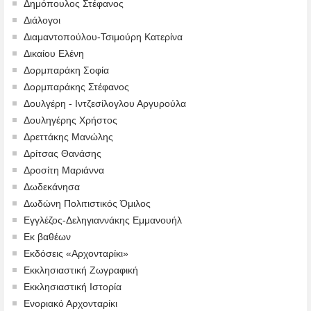
Δημόπουλος Στέφανος
Διάλογοι
Διαμαντοπούλου-Τσιμούρη Κατερίνα
Δικαίου Ελένη
Δορμπαράκη Σοφία
Δορμπαράκης Στέφανος
Δουλγέρη - Ιντζεσίλογλου Αργυρούλα
Δουληγέρης Χρήστος
Δρεττάκης Μανώλης
Δρίτσας Θανάσης
Δροσίτη Μαριάννα
Δωδεκάνησα
Δωδώνη Πολιτιστικός Όμιλος
Εγγλέζος-Δεληγιαννάκης Εμμανουήλ
Εκ βαθέων
Εκδόσεις «Αρχονταρίκι»
Εκκλησιαστική Ζωγραφική
Εκκλησιαστική Ιστορία
Ενοριακό Αρχονταρίκι