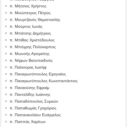
π. Μήτσιος Χρήστος
π. Μινώπετρος Πέτρος
π. Μουρτζανός Θεμιστοκλής
π. Μούρτος Ιωνάς
π. Μπάτσης Δημήτριος
π. Μπίθας Χριστόδουλος
π. Μπόγρης Πολύκαρπος
π. Μωυσής Αγιορείτης
π. Νήφων Βατοπαιδινός
π. Παλιούρας Ιωσήφ
π. Παναγιωτόπουλος Ειρηναίος
π. Παναγιωτόπουλος Κωνσταντάντιος
π. Παναούσης Εφραίμ
π. Παντελίδης Ιωάννης
π. Παπαδόπουλος Συμεών
π. Παπαθωμάς Γρηγόριος
π. Παπανικολάου Ευάγγελος
π. Παππάς Χαρίτων