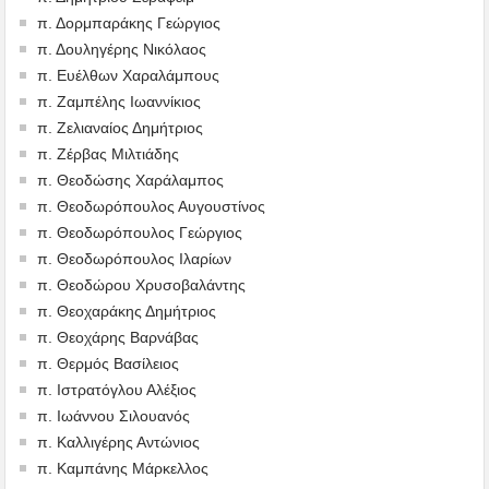
π. Δορμπαράκης Γεώργιος
π. Δουληγέρης Νικόλαος
π. Ευέλθων Χαραλάμπους
π. Ζαμπέλης Ιωαννίκιος
π. Ζελιαναίος Δημήτριος
π. Ζέρβας Μιλτιάδης
π. Θεοδώσης Χαράλαμπος
π. Θεοδωρόπουλος Αυγουστίνος
π. Θεοδωρόπουλος Γεώργιος
π. Θεοδωρόπουλος Ιλαρίων
π. Θεοδώρου Χρυσοβαλάντης
π. Θεοχαράκης Δημήτριος
π. Θεοχάρης Βαρνάβας
π. Θερμός Βασίλειος
π. Ιστρατόγλου Αλέξιος
π. Ιωάννου Σιλουανός
π. Καλλιγέρης Αντώνιος
π. Καμπάνης Μάρκελλος