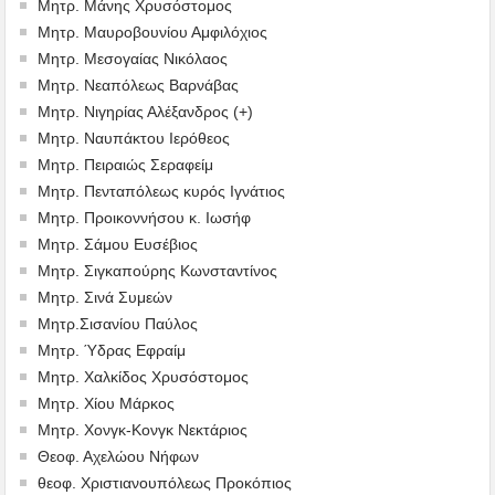
Μητρ. Μάνης Χρυσόστομος
Μητρ. Μαυροβουνίου Αμφιλόχιος
Μητρ. Μεσογαίας Νικόλαος
Μητρ. Νεαπόλεως Βαρνάβας
Μητρ. Νιγηρίας Αλέξανδρος (+)
Μητρ. Ναυπάκτου Ιερόθεος
Μητρ. Πειραιώς Σεραφείμ
Μητρ. Πενταπόλεως κυρός Ιγνάτιος
Μητρ. Προικοννήσου κ. Ιωσήφ
Μητρ. Σάμου Ευσέβιος
Μητρ. Σιγκαπούρης Κωνσταντίνος
Μητρ. Σινά Συμεών
Μητρ.Σισανίου Παύλος
Μητρ. Ύδρας Εφραίμ
Μητρ. Χαλκίδος Χρυσόστομος
Μητρ. Χίου Μάρκος
Μητρ. Χονγκ-Κονγκ Νεκτάριος
Θεοφ. Αχελώου Νήφων
θεοφ. Χριστιανουπόλεως Προκόπιος