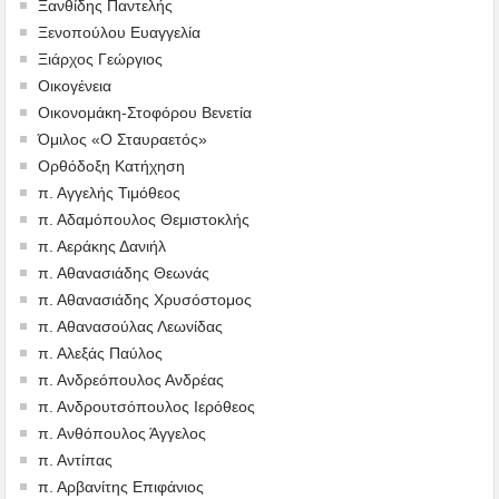
Ξανθίδης Παντελής
Ξενοπούλου Ευαγγελία
Ξιάρχος Γεώργιος
Οικογένεια
Οικονομάκη-Στοφόρου Βενετία
Όμιλος «Ο Σταυραετός»
Ορθόδοξη Κατήχηση
π. Αγγελής Τιμόθεος
π. Αδαμόπουλος Θεμιστοκλής
π. Αεράκης Δανιήλ
π. Αθανασιάδης Θεωνάς
π. Αθανασιάδης Χρυσόστομος
π. Αθανασούλας Λεωνίδας
π. Αλεξάς Παύλος
π. Ανδρεόπουλος Ανδρέας
π. Ανδρουτσόπουλος Ιερόθεος
π. Ανθόπουλος Άγγελος
π. Αντίπας
π. Αρβανίτης Επιφάνιος