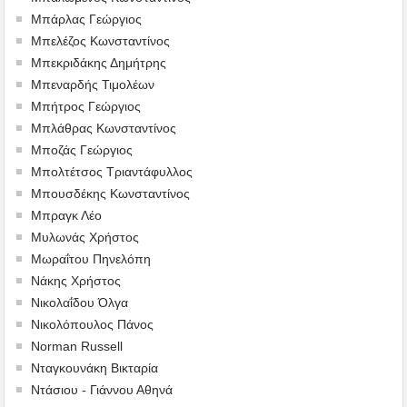
Μπάρλας Γεώργιος
Μπελέζος Κωνσταντίνος
Μπεκριδάκης Δημήτρης
Μπεναρδής Τιμολέων
Μπήτρος Γεώργιος
Μπλάθρας Κωνσταντίνος
Μποζάς Γεώργιος
Μπολτέτσος Τριαντάφυλλος
Μπουσδέκης Κωνσταντίνος
Μπραγκ Λέο
Μυλωνάς Χρήστος
Μωραΐτου Πηνελόπη
Νάκης Χρήστος
Νικολαΐδου Όλγα
Νικολόπουλος Πάνος
Norman Russell
Νταγκουνάκη Βικταρία
Ντάσιου - Γιάννου Αθηνά