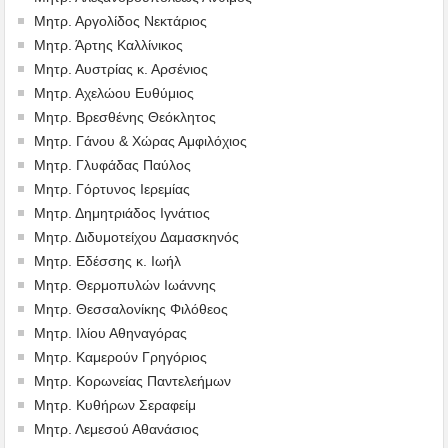
Μητρ. Αργολίδος Νεκτάριος
Μητρ. Άρτης Καλλίνικος
Μητρ. Αυστρίας κ. Αρσένιος
Μητρ. Αχελώου Ευθύμιος
Μητρ. Βρεσθένης Θεόκλητος
Μητρ. Γάνου & Χώρας Αμφιλόχιος
Μητρ. Γλυφάδας Παύλος
Μητρ. Γόρτυνος Ιερεμίας
Μητρ. Δημητριάδος Ιγνάτιος
Μητρ. Διδυμοτείχου Δαμασκηνός
Μητρ. Εδέσσης κ. Ιωήλ
Μητρ. Θερμοπυλών Ιωάννης
Μητρ. Θεσσαλονίκης Φιλόθεος
Μητρ. Ιλίου Αθηναγόρας
Μητρ. Καμερούν Γρηγόριος
Μητρ. Κορωνείας Παντελεήμων
Μητρ. Κυθήρων Σεραφείμ
Μητρ. Λεμεσού Αθανάσιος