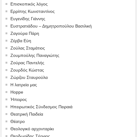
Επισκοπικός λόγος
Ερρίπης Κωνσταντίνος
Ευγενίδης Γιάννης
Ευστρατιάδου – Δημητροπούλου Βασιλική
Ζαγούρα Πάρη
Ζέρβα Εύη
Ζούλας Σταμάτιος
Ζουμπούλης Παναγιώτης
Ζούρας Παντελής
Ζουρδός Κώστας
Ζώρζου Σταυρούλα
Η λατρεία μας
Hoppe
Ήπειρος
Ηπειρωτικός Σύνδεσμος Πειραιά
Θεατρική Παιδεία
Θέατρο
Θεολογικό αρχονταρίκι
Θεοδωρίδης Σέργιος