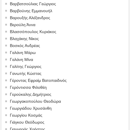
Βαρβατσούλιας Γεώργιος
Βαρβούνης Εμμανουήλ
Βαρουξής Αλέξανδρος
Βερούλη Άννα
Βλασσόπουλος Κυριάκος
Βλαχάκης Νίκος
Βοσκός Ανδρέας
Γαλάνη Μάρω
Γαλάνη Μίνα
Γαλίτης Γεώργιος
Γανωτής Κώστας
Γέροντας Εφραίμ Βατοπαιδινός
Γερόντισσα Φιλοθέη
Γερούκαλης Δημήτριος
Γεωργακοπούλου Θεοδώρα
Γεωργιάδου Χρυσάνθη
Γεωργίου Κοσμάς
Γιάγκου Θεόδωρος
Γιανναράς Χρήστος