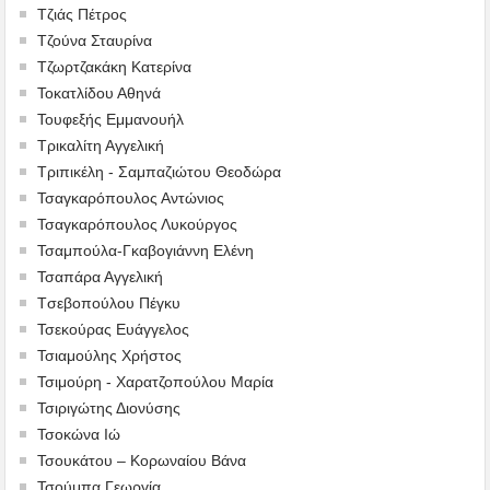
Τζιάς Πέτρος
Τζούνα Σταυρίνα
Τζωρτζακάκη Κατερίνα
Τοκατλίδου Αθηνά
Τουφεξής Εμμανουήλ
Τρικαλίτη Αγγελική
Τριπικέλη - Σαμπαζιώτου Θεοδώρα
Τσαγκαρόπουλος Αντώνιος
Τσαγκαρόπουλος Λυκούργος
Τσαμπούλα-Γκαβογιάννη Ελένη
Τσαπάρα Αγγελική
Tσεβοπούλου Πέγκυ
Τσεκούρας Ευάγγελος
Τσιαμούλης Χρήστος
Τσιμούρη - Χαρατζοπούλου Μαρία
Τσιριγώτης Διονύσης
Τσοκώνα Ιώ
Τσουκάτου – Κορωναίου Βάνα
Τσούμπα Γεωργία