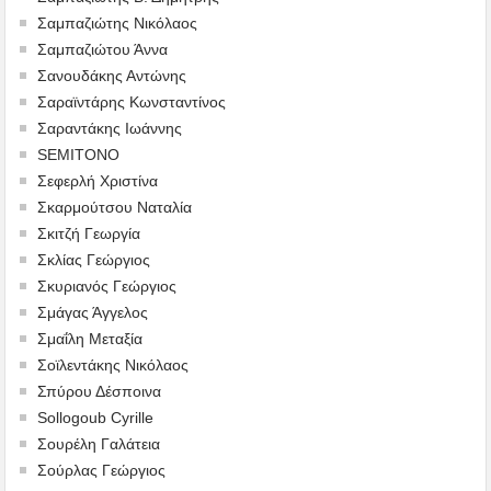
Σαμπαζιώτης Νικόλαος
Σαμπαζιώτου Άννα
Σανουδάκης Αντώνης
Σαραϊντάρης Κωνσταντίνος
Σαραντάκης Ιωάννης
SEMITONO
Σεφερλή Χριστίνα
Σκαρμούτσου Ναταλία
Σκιτζή Γεωργία
Σκλίας Γεώργιος
Σκυριανός Γεώργιος
Σμάγας Άγγελος
Σμαΐλη Μεταξία
Σοϊλεντάκης Νικόλαος
Σπύρου Δέσποινα
Sollogoub Cyrille
Σουρέλη Γαλάτεια
Σούρλας Γεώργιος