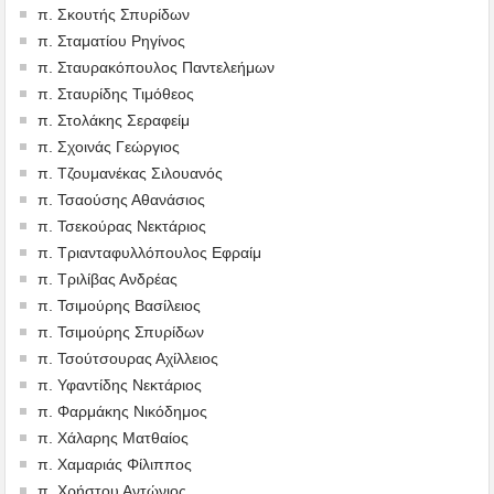
π. Σκουτής Σπυρίδων
π. Σταματίου Ρηγίνος
π. Σταυρακόπουλος Παντελεήμων
π. Σταυρίδης Τιμόθεος
π. Στολάκης Σεραφείμ
π. Σχοινάς Γεώργιος
π. Τζουμανέκας Σιλουανός
π. Τσαούσης Αθανάσιος
π. Τσεκούρας Νεκτάριος
π. Τριανταφυλλόπουλος Εφραίμ
π. Τριλίβας Ανδρέας
π. Τσιμούρης Βασίλειος
π. Τσιμούρης Σπυρίδων
π. Τσούτσουρας Αχίλλειος
π. Υφαντίδης Νεκτάριος
π. Φαρμάκης Νικόδημος
π. Χάλαρης Ματθαίος
π. Χαμαριάς Φίλιππος
π. Χρήστου Αντώνιος