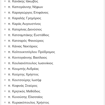
π. Κανάκης Ιάκωβος
π. Καπογιάννης Νήφων
π. Καραγεώργος Επιφάνιος
π. Καραλής Γρηγόριος
π. Καράς Αυγουστίνος
π. Κατερίνας Διονύσιος
π. Κατσαμπάκης Ευστάθιος
π. Κατσαρός Φανούριος
π. Κάνιας Νεκτάριος
π. Κολτουκτσόγλου Πρόδρομος
π. Κοντογιάννης Βασίλειος
π. Κουλιανόπουλος Ιωαννίκιος
π. Κουμπής Ανδρέας
π. Κούρτης Χρήστος
π. Κουτσούρης Ιωσήφ
π. Κοφινάς Σταύρος
π. Κρητικός Μεθόδιος
π. Κυνούσης Ελισσαίος
π. Κυριακόπουλος Χρήστος