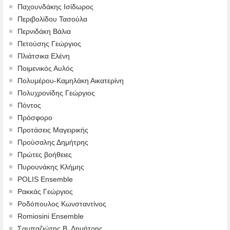
Παχουνδάκης Ισίδωρος
Περιβολίδου Τασούλα
Περνιδάκη Βάλια
Πετούσης Γεώργιος
Πλιάτσικα Ελένη
Ποιμενικός Αυλός
Πολυμέρου-Καμηλάκη Αικατερίνη
Πολυχρονίδης Γεώργιος
Πόντος
Πρόσφορο
Προτάσεις Μαγειρικής
Προύσαλης Δημήτρης
Πρώτες βοήθειες
Πυρουνάκης Κλήμης
POLIS Ensemble
Ρακκάς Γεώργιος
Ροδόπουλος Κωνσταντίνος
Romiosini Ensemble
Σαμπαζιώτης Β. Δημήτρης