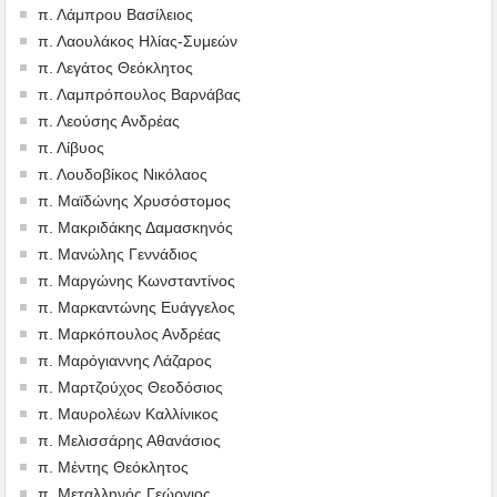
π. Λάμπρου Βασίλειος
π. Λαουλάκος Ηλίας-Συμεών
π. Λεγάτος Θεόκλητος
π. Λαμπρόπουλος Βαρνάβας
π. Λεούσης Ανδρέας
π. Λίβυος
π. Λουδοβίκος Νικόλαος
π. Μαϊδώνης Χρυσόστομος
π. Μακριδάκης Δαμασκηνός
π. Μανώλης Γεννάδιος
π. Μαργώνης Κωνσταντίνος
π. Μαρκαντώνης Ευάγγελος
π. Μαρκόπουλος Ανδρέας
π. Μαρόγιαννης Λάζαρος
π. Μαρτζούχος Θεοδόσιος
π. Μαυρολέων Καλλίνικος
π. Μελισσάρης Αθανάσιος
π. Μέντης Θεόκλητος
π. Μεταλληνός Γεώργιος