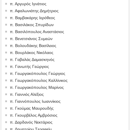
π. Αργυρός Ιγνάτιος
π. Αφαλωνιάτης Δημήτριος
π. Βαμβακάρης Ιερόθεος
π. Βασιλάκος Σπυρίδων
π. Βασιλόπουλος Αναστάσιος
π. Βενετσιάνος Συμεών
π. Βολουδάκης Βασίλειος
π. Βουρλάκος Νικόλαος
π. Γαβαλάς Δαμασκηνός
π. Γανωτής Γεώργιος
π. Γεωργακόπουλος Γεώργιος
π. Γεωργακόπουλος Καλλίνικος
π. Γεωργακόπουλος Μαρίνος
π. Γιαννιός Αλέξιος
π. Γιαννόπουλος Ιωαννίκιος
π. Γκούμας Μαυρουδής
π. Γκουρβέλος Αμβρόσιος
π. Δαρδανός Νεκτάριος
π. Δημητρίου Σεραφείμ