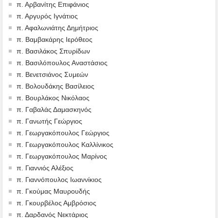
π. Αρβανίτης Επιφάνιος
π. Αργυρός Ιγνάτιος
π. Αφαλωνιάτης Δημήτριος
π. Βαμβακάρης Ιερόθεος
π. Βασιλάκος Σπυρίδων
π. Βασιλόπουλος Αναστάσιος
π. Βενετσιάνος Συμεών
π. Βολουδάκης Βασίλειος
π. Βουρλάκος Νικόλαος
π. Γαβαλάς Δαμασκηνός
π. Γανωτής Γεώργιος
π. Γεωργακόπουλος Γεώργιος
π. Γεωργακόπουλος Καλλίνικος
π. Γεωργακόπουλος Μαρίνος
π. Γιαννιός Αλέξιος
π. Γιαννόπουλος Ιωαννίκιος
π. Γκούμας Μαυρουδής
π. Γκουρβέλος Αμβρόσιος
π. Δαρδανός Νεκτάριος