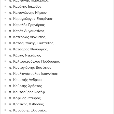
π. Καμπάνης Μάρκελλος
π. Κανάκης Ιάκωβος
π. Καπογιάννης Νήφων
π. Καραγεώργος Επιφάνιος
π. Καραλής Γρηγόριος
π. Καράς Αυγουστίνος
π. Κατερίνας Διονύσιος
π. Κατσαμπάκης Ευστάθιος
π. Κατσαρός Φανούριος
π. Κάνιας Νεκτάριος
π. Κολτουκτσόγλου Πρόδρομος
π. Κοντογιάννης Βασίλειος
π. Κουλιανόπουλος Ιωαννίκιος
π. Κουμπής Ανδρέας
π. Κούρτης Χρήστος
π. Κουτσούρης Ιωσήφ
π. Κοφινάς Σταύρος
π. Κρητικός Μεθόδιος
π. Κυνούσης Ελισσαίος