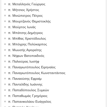
π. Μεταλληνός Γεώργιος
π. Μήτσιος Χρήστος
π. Μινώπετρος Πέτρος
π. Μουρτζανός Θεμιστοκλής
π. Μούρτος Ιωνάς
π. Μπάτσης Δημήτριος
π. Μπίθας Χριστόδουλος
π. Μπόγρης Πολύκαρπος
π. Μωυσής Αγιορείτης
π. Νήφων Βατοπαιδινός
π. Παλιούρας Ιωσήφ
π. Παναγιωτόπουλος Ειρηναίος
π. Παναγιωτόπουλος Κωνσταντάντιος
π. Παναούσης Εφραίμ
π. Παντελίδης Ιωάννης
π. Παπαδόπουλος Συμεών
π. Παπαθωμάς Γρηγόριος
π. Παπανικολάου Ευάγγελος