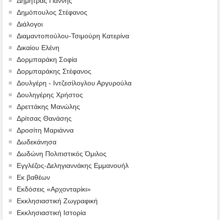
Δημητράς Γιάννης
Δημόπουλος Στέφανος
Διάλογοι
Διαμαντοπούλου-Τσιμούρη Κατερίνα
Δικαίου Ελένη
Δορμπαράκη Σοφία
Δορμπαράκης Στέφανος
Δουλγέρη - Ιντζεσίλογλου Αργυρούλα
Δουληγέρης Χρήστος
Δρεττάκης Μανώλης
Δρίτσας Θανάσης
Δροσίτη Μαριάννα
Δωδεκάνησα
Δωδώνη Πολιτιστικός Όμιλος
Εγγλέζος-Δεληγιαννάκης Εμμανουήλ
Εκ βαθέων
Εκδόσεις «Αρχονταρίκι»
Εκκλησιαστική Ζωγραφική
Εκκλησιαστική Ιστορία