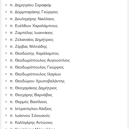
π. Δημητρίου Σεραφείμ
π. Δορμπαράκης Γεώργιος
π. Δουληγέρης Νικόλαος
π. Ευέλθων Χαραλάμπους
π. Ζαμπέλης Ιωαννίκιος
π. Ζελιαναίος Δημήτριος
π. Ζέρβας Μιλτιάδης
π. Θεοδώσης Χαράλαμπος
π. Θεοδωρόπουλος Αυγουστίνος
π. Θεοδωρόπουλος Γεώργιος
π. Θεοδωρόπουλος Ιλαρίων
π. Θεοδώρου Χρυσοβαλάντης
π. Θεοχαράκης Δημήτριος
π. Θεοχάρης Βαρνάβας
π. Θερμός Βασίλειος
π. Ιστρατόγλου Αλέξιος
π. Ιωάννου Σιλουανός
π. Καλλιγέρης Αντώνιος