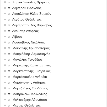
π. Κυριακόπουλος Χρήστος
π. Λάμπρου Βασίλειος
π. Λαουλάκος Ηλίας-Συμεών
π. Λεγάτος Θεόκλητος
π. Λαμπρόπουλος Βαρνάβας
π. Λεούσης Ανδρέας
π. Λίβυος
π. Λουδοβίκος Νικόλαος
π. Μαϊδώνης Χρυσόστομος
π. Μακριδάκης Δαμασκηνός
π. Μανώλης Γεννάδιος
π. Μαργώνης Κωνσταντίνος
π. Μαρκαντώνης Ευάγγελος
π. Μαρκόπουλος Ανδρέας
π. Μαρόγιαννης Λάζαρος
π. Μαρτζούχος Θεοδόσιος
π. Μαυρολέων Καλλίνικος
π. Μελισσάρης Αθανάσιος
π. Μέντης Θεόκλητος