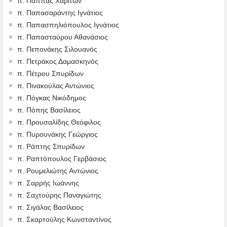
π. Παππάς Χαρίτων
π. Παπασαράντης Ιγνάτιος
π. Παπασπηλιόπουλος Ιγνάτιος
π. Παπασταύρου Αθανάσιος
π. Πεπονάκης Σιλουανός
π. Πετράκος Δαμασκηνός
π. Πέτρου Σπυρίδων
π. Πινακούλας Αντώνιος
π. Πόγκας Νικόδημος
π. Πόπης Βασίλειος
π. Προυσαλίδης Θεόφιλος
π. Πυρουνάκης Γεώργιος
π. Ράπτης Σπυρίδων
π. Ραπτόπουλος Γερβάσιος
π. Ρουμελιώτης Αντώνιος
π. Σαρρής Ιωάννης
π. Σαχτούρης Παναγιώτης
π. Σιγάλας Βασίλειος
π. Σκαρτούλης Κωνσταντίνος