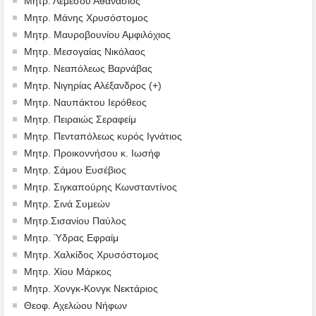
Μητρ. Λεμεσού Αθανάσιος
Μητρ. Μάνης Χρυσόστομος
Μητρ. Μαυροβουνίου Αμφιλόχιος
Μητρ. Μεσογαίας Νικόλαος
Μητρ. Νεαπόλεως Βαρνάβας
Μητρ. Νιγηρίας Αλέξανδρος (+)
Μητρ. Ναυπάκτου Ιερόθεος
Μητρ. Πειραιώς Σεραφείμ
Μητρ. Πενταπόλεως κυρός Ιγνάτιος
Μητρ. Προικοννήσου κ. Ιωσήφ
Μητρ. Σάμου Ευσέβιος
Μητρ. Σιγκαπούρης Κωνσταντίνος
Μητρ. Σινά Συμεών
Μητρ.Σισανίου Παύλος
Μητρ. Ύδρας Εφραίμ
Μητρ. Χαλκίδος Χρυσόστομος
Μητρ. Χίου Μάρκος
Μητρ. Χονγκ-Κονγκ Νεκτάριος
Θεοφ. Αχελώου Νήφων