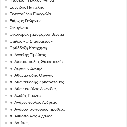
Ντάσιου - Γιάννου Αθηνά
Ξανθίδης Παντελής
Ξενοπούλου Ευαγγελία
Ξιάρχος Γεώργιος
Οικογένεια
Οικονομάκη-Στοφόρου Βενετία
Όμιλος «Ο Σταυραετός»
Ορθόδοξη Κατήχηση
π. Αγγελής Τιμόθεος
π. Αδαμόπουλος Θεμιστοκλής
π. Αεράκης Δανιήλ
π. Αθανασιάδης Θεωνάς
π. Αθανασιάδης Χρυσόστομος
π. Αθανασούλας Λεωνίδας
π. Αλεξάς Παύλος
π. Ανδρεόπουλος Ανδρέας
π. Ανδρουτσόπουλος Ιερόθεος
π. Ανθόπουλος Άγγελος
π. Αντίπας