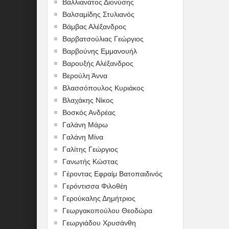
Βάλλιανάτος Διονύσης
Βαλσαμίδης Στυλιανός
Βάμβας Αλέξανδρος
Βαρβατσούλιας Γεώργιος
Βαρβούνης Εμμανουήλ
Βαρουξής Αλέξανδρος
Βερούλη Άννα
Βλασσόπουλος Κυριάκος
Βλαχάκης Νίκος
Βοσκός Ανδρέας
Γαλάνη Μάρω
Γαλάνη Μίνα
Γαλίτης Γεώργιος
Γανωτής Κώστας
Γέροντας Εφραίμ Βατοπαιδινός
Γερόντισσα Φιλοθέη
Γερούκαλης Δημήτριος
Γεωργακοπούλου Θεοδώρα
Γεωργιάδου Χρυσάνθη