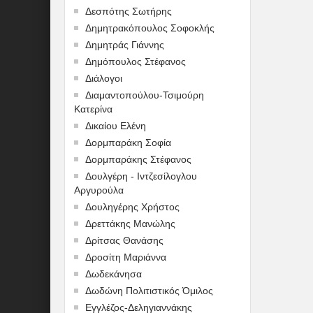
Δεσπότης Σωτήρης
Δημητρακόπουλος Σοφοκλής
Δημητράς Γιάννης
Δημόπουλος Στέφανος
Διάλογοι
Διαμαντοπούλου-Τσιμούρη
Κατερίνα
Δικαίου Ελένη
Δορμπαράκη Σοφία
Δορμπαράκης Στέφανος
Δουλγέρη - Ιντζεσίλογλου
Αργυρούλα
Δουληγέρης Χρήστος
Δρεττάκης Μανώλης
Δρίτσας Θανάσης
Δροσίτη Μαριάννα
Δωδεκάνησα
Δωδώνη Πολιτιστικός Όμιλος
Εγγλέζος-Δεληγιαννάκης