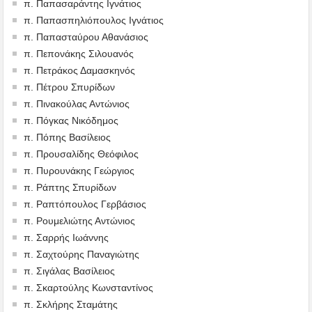
π. Παπασαράντης Ιγνάτιος
π. Παπασπηλιόπουλος Ιγνάτιος
π. Παπασταύρου Αθανάσιος
π. Πεπονάκης Σιλουανός
π. Πετράκος Δαμασκηνός
π. Πέτρου Σπυρίδων
π. Πινακούλας Αντώνιος
π. Πόγκας Νικόδημος
π. Πόπης Βασίλειος
π. Προυσαλίδης Θεόφιλος
π. Πυρουνάκης Γεώργιος
π. Ράπτης Σπυρίδων
π. Ραπτόπουλος Γερβάσιος
π. Ρουμελιώτης Αντώνιος
π. Σαρρής Ιωάννης
π. Σαχτούρης Παναγιώτης
π. Σιγάλας Βασίλειος
π. Σκαρτούλης Κωνσταντίνος
π. Σκλήρης Σταμάτης