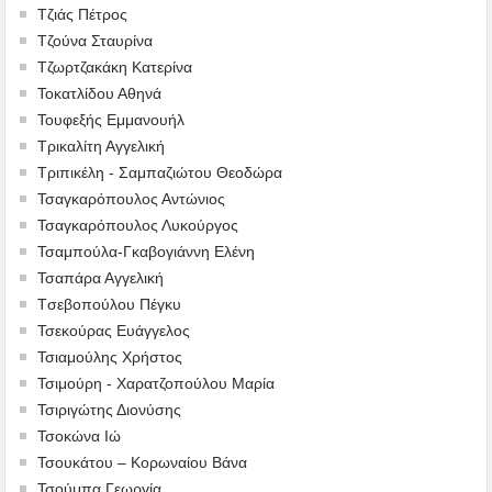
Τζιάς Πέτρος
Τζούνα Σταυρίνα
Τζωρτζακάκη Κατερίνα
Τοκατλίδου Αθηνά
Τουφεξής Εμμανουήλ
Τρικαλίτη Αγγελική
Τριπικέλη - Σαμπαζιώτου Θεοδώρα
Τσαγκαρόπουλος Αντώνιος
Τσαγκαρόπουλος Λυκούργος
Τσαμπούλα-Γκαβογιάννη Ελένη
Τσαπάρα Αγγελική
Tσεβοπούλου Πέγκυ
Τσεκούρας Ευάγγελος
Τσιαμούλης Χρήστος
Τσιμούρη - Χαρατζοπούλου Μαρία
Τσιριγώτης Διονύσης
Τσοκώνα Ιώ
Τσουκάτου – Κορωναίου Βάνα
Τσούμπα Γεωργία