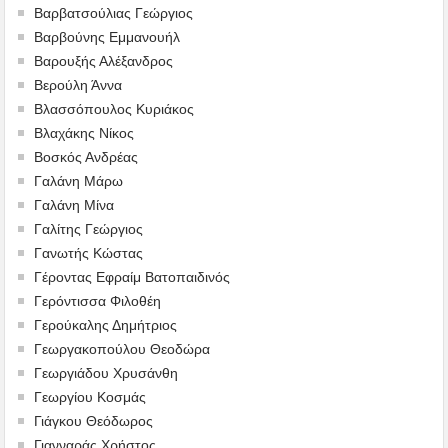
Βαρβατσούλιας Γεώργιος
Βαρβούνης Εμμανουήλ
Βαρουξής Αλέξανδρος
Βερούλη Άννα
Βλασσόπουλος Κυριάκος
Βλαχάκης Νίκος
Βοσκός Ανδρέας
Γαλάνη Μάρω
Γαλάνη Μίνα
Γαλίτης Γεώργιος
Γανωτής Κώστας
Γέροντας Εφραίμ Βατοπαιδινός
Γερόντισσα Φιλοθέη
Γερούκαλης Δημήτριος
Γεωργακοπούλου Θεοδώρα
Γεωργιάδου Χρυσάνθη
Γεωργίου Κοσμάς
Γιάγκου Θεόδωρος
Γιανναράς Χρήστος