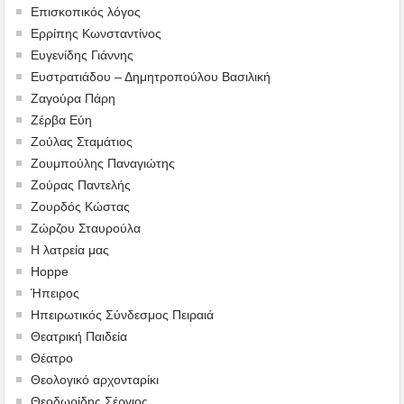
Επισκοπικός λόγος
Ερρίπης Κωνσταντίνος
Ευγενίδης Γιάννης
Ευστρατιάδου – Δημητροπούλου Βασιλική
Ζαγούρα Πάρη
Ζέρβα Εύη
Ζούλας Σταμάτιος
Ζουμπούλης Παναγιώτης
Ζούρας Παντελής
Ζουρδός Κώστας
Ζώρζου Σταυρούλα
Η λατρεία μας
Hoppe
Ήπειρος
Ηπειρωτικός Σύνδεσμος Πειραιά
Θεατρική Παιδεία
Θέατρο
Θεολογικό αρχονταρίκι
Θεοδωρίδης Σέργιος