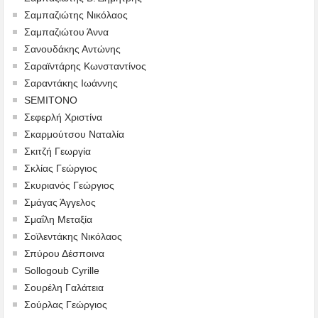
Σαμπαζιώτης Νικόλαος
Σαμπαζιώτου Άννα
Σανουδάκης Αντώνης
Σαραϊντάρης Κωνσταντίνος
Σαραντάκης Ιωάννης
SEMITONO
Σεφερλή Χριστίνα
Σκαρμούτσου Ναταλία
Σκιτζή Γεωργία
Σκλίας Γεώργιος
Σκυριανός Γεώργιος
Σμάγας Άγγελος
Σμαΐλη Μεταξία
Σοϊλεντάκης Νικόλαος
Σπύρου Δέσποινα
Sollogoub Cyrille
Σουρέλη Γαλάτεια
Σούρλας Γεώργιος