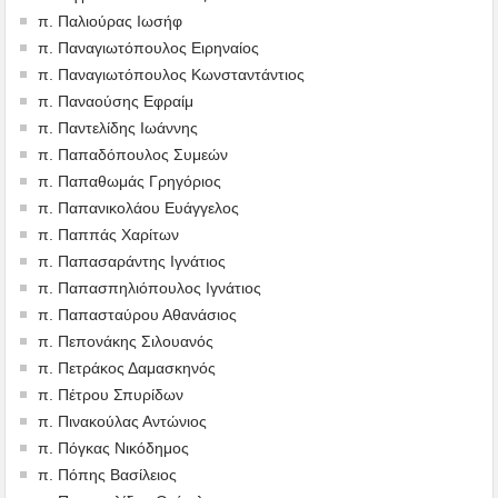
π. Παλιούρας Ιωσήφ
π. Παναγιωτόπουλος Ειρηναίος
π. Παναγιωτόπουλος Κωνσταντάντιος
π. Παναούσης Εφραίμ
π. Παντελίδης Ιωάννης
π. Παπαδόπουλος Συμεών
π. Παπαθωμάς Γρηγόριος
π. Παπανικολάου Ευάγγελος
π. Παππάς Χαρίτων
π. Παπασαράντης Ιγνάτιος
π. Παπασπηλιόπουλος Ιγνάτιος
π. Παπασταύρου Αθανάσιος
π. Πεπονάκης Σιλουανός
π. Πετράκος Δαμασκηνός
π. Πέτρου Σπυρίδων
π. Πινακούλας Αντώνιος
π. Πόγκας Νικόδημος
π. Πόπης Βασίλειος