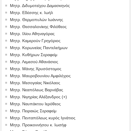
Μητρ. Διδυμοτείχου Δαμασκηνός
Μητρ. Εδέσσης κ. Ιωήλ
Μητρ. Θερμοπυλών Ιωάννης
Μητρ. Θεσσαλονίκης Φιλόθεος
Μητρ. Ιλίου Αθηναγόρας
Μητρ. Καμερούν Γρηγόριος
Μητρ. Κορωνείας Παντελεήμων
Μητρ. Κυθήρων Σεραφείμ
Μητρ. Λεμεσού Αθανάσιος
Μητρ. Μάνης Χρυσόστομος
Μητρ. Μαυροβουνίου Αμφιλόχιος
Μητρ. Μεσογαίας Νικόλαος
Μητρ. Νεαπόλεως Βαρνάβας
Μητρ. Νιγηρίας Αλέξανδρος (+)
Μητρ. Ναυπάκτου Ιερόθεος
Μητρ. Πειραιώς Σεραφείμ
Μητρ. Πενταπόλεως κυρός Ιγνάτιος
Μητρ. Προικοννήσου κ. Ιωσήφ