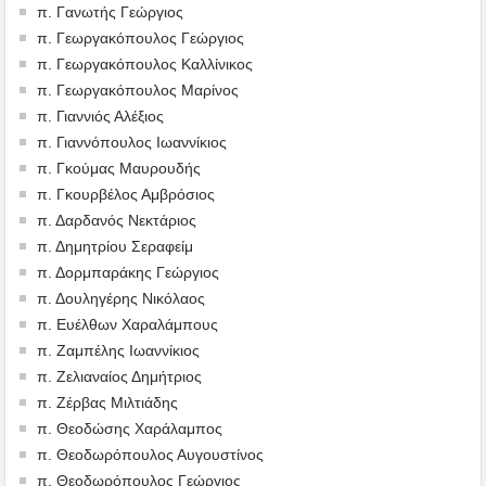
π. Γανωτής Γεώργιος
π. Γεωργακόπουλος Γεώργιος
π. Γεωργακόπουλος Καλλίνικος
π. Γεωργακόπουλος Μαρίνος
π. Γιαννιός Αλέξιος
π. Γιαννόπουλος Ιωαννίκιος
π. Γκούμας Μαυρουδής
π. Γκουρβέλος Αμβρόσιος
π. Δαρδανός Νεκτάριος
π. Δημητρίου Σεραφείμ
π. Δορμπαράκης Γεώργιος
π. Δουληγέρης Νικόλαος
π. Ευέλθων Χαραλάμπους
π. Ζαμπέλης Ιωαννίκιος
π. Ζελιαναίος Δημήτριος
π. Ζέρβας Μιλτιάδης
π. Θεοδώσης Χαράλαμπος
π. Θεοδωρόπουλος Αυγουστίνος
π. Θεοδωρόπουλος Γεώργιος