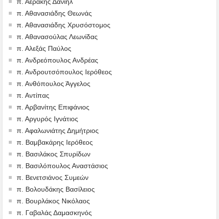
π. Αεράκης Δανιήλ
π. Αθανασιάδης Θεωνάς
π. Αθανασιάδης Χρυσόστομος
π. Αθανασούλας Λεωνίδας
π. Αλεξάς Παύλος
π. Ανδρεόπουλος Ανδρέας
π. Ανδρουτσόπουλος Ιερόθεος
π. Ανθόπουλος Άγγελος
π. Αντίπας
π. Αρβανίτης Επιφάνιος
π. Αργυρός Ιγνάτιος
π. Αφαλωνιάτης Δημήτριος
π. Βαμβακάρης Ιερόθεος
π. Βασιλάκος Σπυρίδων
π. Βασιλόπουλος Αναστάσιος
π. Βενετσιάνος Συμεών
π. Βολουδάκης Βασίλειος
π. Βουρλάκος Νικόλαος
π. Γαβαλάς Δαμασκηνός