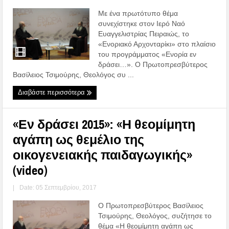
Με ένα πρωτότυπο θέμα
συνεχίστηκε στον Ιερό Ναό
Ευαγγελιστρίας Πειραιώς, το
«Ενοριακό Αρχονταρίκι» στο πλαίσιο
του προγράμματος «Ενορία εν
δράσει…». Ο Πρωτοπρεσβύτερος
Βασίλειος Τσιμούρης, Θεολόγος συ ...
Διαβάστε περισσότερα
«Εν δράσει 2015»: «Η θεομίμητη
αγάπη ως θεμέλιο της
οικογενειακής παιδαγωγικής»
(video)
|
Date: 05 Σεπτεμβρίου, 2017
Ο Πρωτοπρεσβύτερος Βασίλειος
Τσιμούρης, Θεολόγος, συζήτησε το
θέμα «Η θεομίμητη αγάπη ως