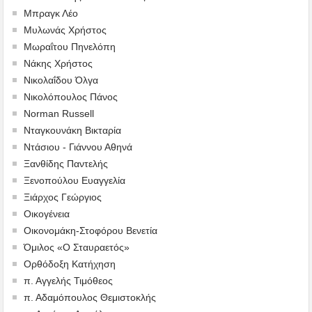
Μπραγκ Λέο
Μυλωνάς Χρήστος
Μωραΐτου Πηνελόπη
Νάκης Χρήστος
Νικολαΐδου Όλγα
Νικολόπουλος Πάνος
Norman Russell
Νταγκουνάκη Βικταρία
Ντάσιου - Γιάννου Αθηνά
Ξανθίδης Παντελής
Ξενοπούλου Ευαγγελία
Ξιάρχος Γεώργιος
Οικογένεια
Οικονομάκη-Στοφόρου Βενετία
Όμιλος «Ο Σταυραετός»
Ορθόδοξη Κατήχηση
π. Αγγελής Τιμόθεος
π. Αδαμόπουλος Θεμιστοκλής