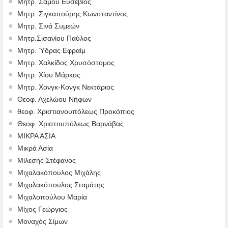
Μητρ. Σάμου Ευσέβιος
Μητρ. Σιγκαπούρης Κωνσταντίνος
Μητρ. Σινά Συμεών
Μητρ.Σισανίου Παύλος
Μητρ. Ύδρας Εφραίμ
Μητρ. Χαλκίδος Χρυσόστομος
Μητρ. Χίου Μάρκος
Μητρ. Χονγκ-Κονγκ Νεκτάριος
Θεοφ. Αχελώου Νήφων
θεοφ. Χριστιανουπόλεως Προκόπιος
Θεοφ. Χριστουπόλεως Βαρνάβας
ΜΙΚΡΑ ΑΣΙΑ
Μικρά Ασία
Μίλεσης Στέφανος
Μιχαλακόπουλος Μιχάλης
Μιχαλακόπουλος Σταμάτης
Μιχαλοπούλου Μαρία
Μίχος Γεώργιος
Μοναχός Σίμων