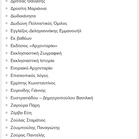
Δρίτσας Θανάσης
Δροσίτη Μαριάννα
Δωδεκάνησα
Δωδώνη Πολιτιστικός Όμιλος
Εγγλέζος-Δεληγιαννάκης Εμμανουήλ
Εκ βαθέων
Εκδόσεις «Αρχονταρίκι»
Εκκλησιαστική Ζωγραφική
Εκκλησιαστική Ιστορία
Ενοριακό Αρχονταρίκι
Επισκοπικός λόγος
Ερρίπης Κωνσταντίνος
Ευγενίδης Γιάννης
Ευστρατιάδου – Δημητροπούλου Βασιλική
Ζαγούρα Πάρη
Ζέρβα Εύη
Ζούλας Σταμάτιος
Ζουμπούλης Παναγιώτης
Ζούρας Παντελής