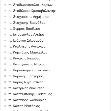
π. Θεοδωρόπουλος Ιλαρίων
π. Θεοδώρου Χρυσοβαλάντης
π. Θεοχαράκης Δημήτριος
π. Θεοχάρης Βαρνάβας
π. Θερμός Βασίλειος
π. Ιστρατόγλου Αλέξιος
π. Ιωάννου Σιλουανός
π. Καλλιγέρης Αντώνιος
π. Καμπάνης Μάρκελλος
π. Κανάκης Ιάκωβος
π. Καπογιάννης Νήφων
π. Καραγεώργος Επιφάνιος
π. Καραλής Γρηγόριος
π. Καράς Αυγουστίνος
π. Κατερίνας Διονύσιος
π. Κατσαμπάκης Ευστάθιος
π. Κατσαρός Φανούριος
π. Κάνιας Νεκτάριος