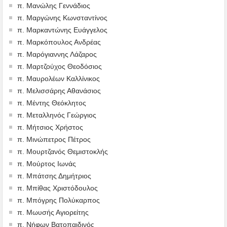
π. Μανώλης Γεννάδιος
π. Μαργώνης Κωνσταντίνος
π. Μαρκαντώνης Ευάγγελος
π. Μαρκόπουλος Ανδρέας
π. Μαρόγιαννης Λάζαρος
π. Μαρτζούχος Θεοδόσιος
π. Μαυρολέων Καλλίνικος
π. Μελισσάρης Αθανάσιος
π. Μέντης Θεόκλητος
π. Μεταλληνός Γεώργιος
π. Μήτσιος Χρήστος
π. Μινώπετρος Πέτρος
π. Μουρτζανός Θεμιστοκλής
π. Μούρτος Ιωνάς
π. Μπάτσης Δημήτριος
π. Μπίθας Χριστόδουλος
π. Μπόγρης Πολύκαρπος
π. Μωυσής Αγιορείτης
π. Νήφων Βατοπαιδινός