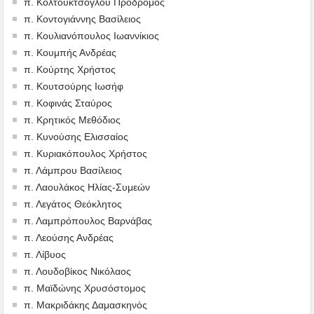
π. Κολτουκτσόγλου Πρόδρομος
π. Κοντογιάννης Βασίλειος
π. Κουλιανόπουλος Ιωαννίκιος
π. Κουμπής Ανδρέας
π. Κούρτης Χρήστος
π. Κουτσούρης Ιωσήφ
π. Κοφινάς Σταύρος
π. Κρητικός Μεθόδιος
π. Κυνούσης Ελισσαίος
π. Κυριακόπουλος Χρήστος
π. Λάμπρου Βασίλειος
π. Λαουλάκος Ηλίας-Συμεών
π. Λεγάτος Θεόκλητος
π. Λαμπρόπουλος Βαρνάβας
π. Λεούσης Ανδρέας
π. Λίβυος
π. Λουδοβίκος Νικόλαος
π. Μαϊδώνης Χρυσόστομος
π. Μακριδάκης Δαμασκηνός