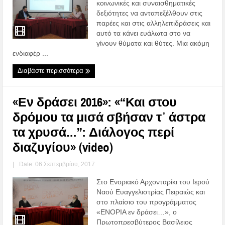
κοινωνικές και συναισθηματικές
δεξιότητες να ανταπεξέλθουν στις
παρέες και στις αλληλεπιδράσεις και
αυτό τα κάνει ευάλωτα στο να
γίνουν θύματα και θύτες. Μια ακόμη
ενδιαφέρ ...
Διαβάστε περισσότερα
«Εν δράσει 2016»: «‘‘Και στου
δρόμου τα μισά σβήσαν τ᾽ άστρα
τα χρυσά…’’: Διάλογος περί
διαζυγίου» (video)
|
Date: 06 Σεπτεμβρίου, 2017
Στο Ενοριακό Αρχονταρίκι του Ιερού
Ναού Ευαγγελιστρίας Πειραιώς και
στο πλαίσιο του προγράμματος
«ΕΝΟΡΙΑ εν δράσει…», o
Πρωτοπρεσβύτερος Βασίλειος