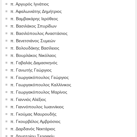
π. Αργυρός Ιγνάτιος
π. Αφαλωνιάτης Δημήτριος
π. Βαμβακάρης Ιερόθεος
π. Βασιλάκος Σπυρίδων
π. Βασιλόπουλος Αναστάσιος
π. Βενετσιάνος Συμεών
π. Βολουδάκης Βασίλειος
π. Βουρλάκος Νικόλαος
π. Γαβαλάς Δαμασκηνός
π. Γανωτής Γεώργιος
π. Γεωργακόπουλος Γεώργιος
π. Γεωργακόπουλος Καλλίνικος
π. Γεωργακόπουλος Μαρίνος
π. Γιαννιός Αλέξιος
π. Γιαννόπουλος Ιωαννίκιος
π. Γκούμας Μαυρουδής
π. Γκουρβέλος Αμβρόσιος
π. Δαρδανός Νεκτάριος
π. Δημητρίου Σεραφείμ