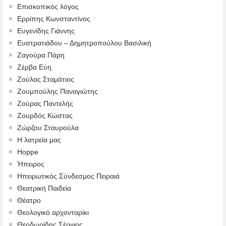
Επισκοπικός λόγος
Ερρίπης Κωνσταντίνος
Ευγενίδης Γιάννης
Ευστρατιάδου – Δημητροπούλου Βασιλική
Ζαγούρα Πάρη
Ζέρβα Εύη
Ζούλας Σταμάτιος
Ζουμπούλης Παναγιώτης
Ζούρας Παντελής
Ζουρδός Κώστας
Ζώρζου Σταυρούλα
Η λατρεία μας
Hoppe
Ήπειρος
Ηπειρωτικός Σύνδεσμος Πειραιά
Θεατρική Παιδεία
Θέατρο
Θεολογικό αρχονταρίκι
Θεοδωρίδης Σέργιος