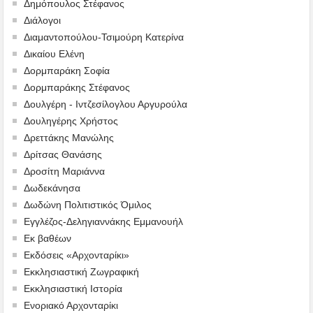
Δημόπουλος Στέφανος
Διάλογοι
Διαμαντοπούλου-Τσιμούρη Κατερίνα
Δικαίου Ελένη
Δορμπαράκη Σοφία
Δορμπαράκης Στέφανος
Δουλγέρη - Ιντζεσίλογλου Αργυρούλα
Δουληγέρης Χρήστος
Δρεττάκης Μανώλης
Δρίτσας Θανάσης
Δροσίτη Μαριάννα
Δωδεκάνησα
Δωδώνη Πολιτιστικός Όμιλος
Εγγλέζος-Δεληγιαννάκης Εμμανουήλ
Εκ βαθέων
Εκδόσεις «Αρχονταρίκι»
Εκκλησιαστική Ζωγραφική
Εκκλησιαστική Ιστορία
Ενοριακό Αρχονταρίκι