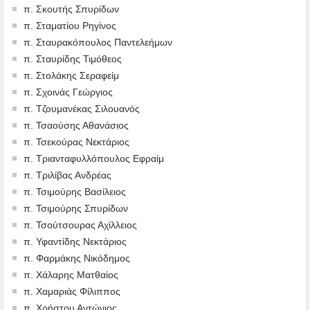
π. Σκουτής Σπυρίδων
π. Σταματίου Ρηγίνος
π. Σταυρακόπουλος Παντελεήμων
π. Σταυρίδης Τιμόθεος
π. Στολάκης Σεραφείμ
π. Σχοινάς Γεώργιος
π. Τζουμανέκας Σιλουανός
π. Τσαούσης Αθανάσιος
π. Τσεκούρας Νεκτάριος
π. Τριανταφυλλόπουλος Εφραίμ
π. Τριλίβας Ανδρέας
π. Τσιμούρης Βασίλειος
π. Τσιμούρης Σπυρίδων
π. Τσούτσουρας Αχίλλειος
π. Υφαντίδης Νεκτάριος
π. Φαρμάκης Νικόδημος
π. Χάλαρης Ματθαίος
π. Χαμαριάς Φίλιππος
π. Χρήστου Αντώνιος