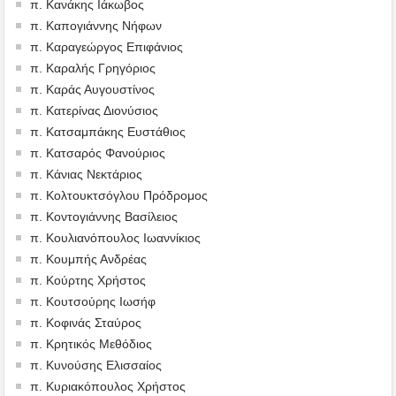
π. Κανάκης Ιάκωβος
π. Καπογιάννης Νήφων
π. Καραγεώργος Επιφάνιος
π. Καραλής Γρηγόριος
π. Καράς Αυγουστίνος
π. Κατερίνας Διονύσιος
π. Κατσαμπάκης Ευστάθιος
π. Κατσαρός Φανούριος
π. Κάνιας Νεκτάριος
π. Κολτουκτσόγλου Πρόδρομος
π. Κοντογιάννης Βασίλειος
π. Κουλιανόπουλος Ιωαννίκιος
π. Κουμπής Ανδρέας
π. Κούρτης Χρήστος
π. Κουτσούρης Ιωσήφ
π. Κοφινάς Σταύρος
π. Κρητικός Μεθόδιος
π. Κυνούσης Ελισσαίος
π. Κυριακόπουλος Χρήστος