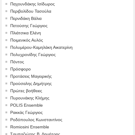
Παχουνδάκης Ισίδωρος
Περιβολίδου Τασούλα
Περνιδάκη Βάλια
Πετούσης Γεώργιος
Πλιάτσικα Ελένη
Ποιμενικός Αυλός
Πολυμέρου-Καμηλάκη Αικατερίνη
Πολυχρονίδης Γεώργιος
Πόντος
Πρόσφορο
Προτάσεις Μαγειρικής
Προύσαλης Δημήτρης
Πρώτες βοήθειες
Πυρουνάκης Κλήμης
POLIS Ensemble
Ρακκάς Γεώργιος
Ροδόπουλος Κωνσταντίνος
Romiosini Ensemble
Σαμπαζιώτης Β. Δημήτρης