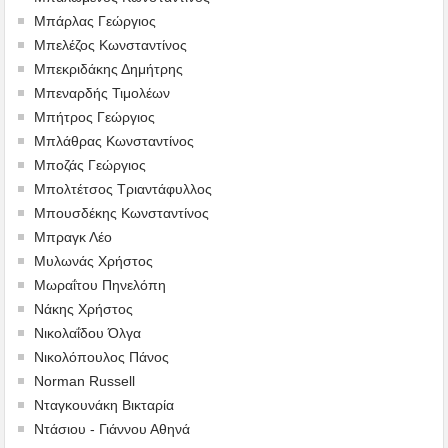
Μπάρλας Γεώργιος
Μπελέζος Κωνσταντίνος
Μπεκριδάκης Δημήτρης
Μπεναρδής Τιμολέων
Μπήτρος Γεώργιος
Μπλάθρας Κωνσταντίνος
Μποζάς Γεώργιος
Μπολτέτσος Τριαντάφυλλος
Μπουσδέκης Κωνσταντίνος
Μπραγκ Λέο
Μυλωνάς Χρήστος
Μωραΐτου Πηνελόπη
Νάκης Χρήστος
Νικολαΐδου Όλγα
Νικολόπουλος Πάνος
Norman Russell
Νταγκουνάκη Βικταρία
Ντάσιου - Γιάννου Αθηνά