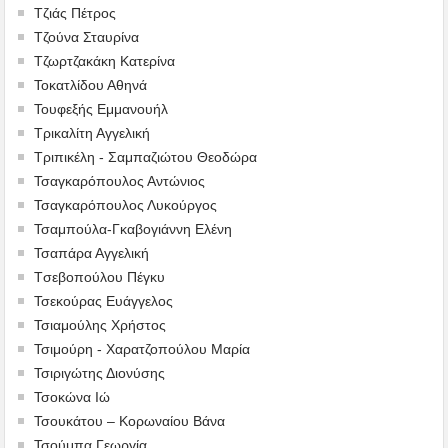
Τζιάς Πέτρος
Τζούνα Σταυρίνα
Τζωρτζακάκη Κατερίνα
Τοκατλίδου Αθηνά
Τουφεξής Εμμανουήλ
Τρικαλίτη Αγγελική
Τριπικέλη - Σαμπαζιώτου Θεοδώρα
Τσαγκαρόπουλος Αντώνιος
Τσαγκαρόπουλος Λυκούργος
Τσαμπούλα-Γκαβογιάννη Ελένη
Τσαπάρα Αγγελική
Tσεβοπούλου Πέγκυ
Τσεκούρας Ευάγγελος
Τσιαμούλης Χρήστος
Τσιμούρη - Χαρατζοπούλου Μαρία
Τσιριγώτης Διονύσης
Τσοκώνα Ιώ
Τσουκάτου – Κορωναίου Βάνα
Τσούμπα Γεωργία