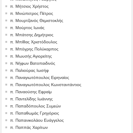
π. Μήτσιος Χρήστος
π. Μινώπετρος Πέτρος
π. Μουρτζανός Θεμιστοκλής
π. Μούρτος Ιωνάς
π. Μπάτσης Δημήτριος
π. Μπίθας Χριστόδουλος
π. Μπόγρης Πολύκαρπος
π. Μωυσής Αγιορείτης
π. Νήφων Βατοπαιδινός
π. Παλιούρας Ιωσήφ
π. Παναγιωτόπουλος Ειρηναίος
π. Παναγιωτόπουλος Κωνσταντάντιος
π. Παναούσης Εφραίμ
π. Παντελίδης Ιωάννης
π. Παπαδόπουλος Συμεών
π. Παπαθωμάς Γρηγόριος
π. Παπανικολάου Ευάγγελος
π. Παππάς Χαρίτων