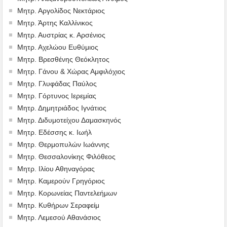
Μητρ. Αργολίδος Νεκτάριος
Μητρ. Άρτης Καλλίνικος
Μητρ. Αυστρίας κ. Αρσένιος
Μητρ. Αχελώου Ευθύμιος
Μητρ. Βρεσθένης Θεόκλητος
Μητρ. Γάνου & Χώρας Αμφιλόχιος
Μητρ. Γλυφάδας Παύλος
Μητρ. Γόρτυνος Ιερεμίας
Μητρ. Δημητριάδος Ιγνάτιος
Μητρ. Διδυμοτείχου Δαμασκηνός
Μητρ. Εδέσσης κ. Ιωήλ
Μητρ. Θερμοπυλών Ιωάννης
Μητρ. Θεσσαλονίκης Φιλόθεος
Μητρ. Ιλίου Αθηναγόρας
Μητρ. Καμερούν Γρηγόριος
Μητρ. Κορωνείας Παντελεήμων
Μητρ. Κυθήρων Σεραφείμ
Μητρ. Λεμεσού Αθανάσιος