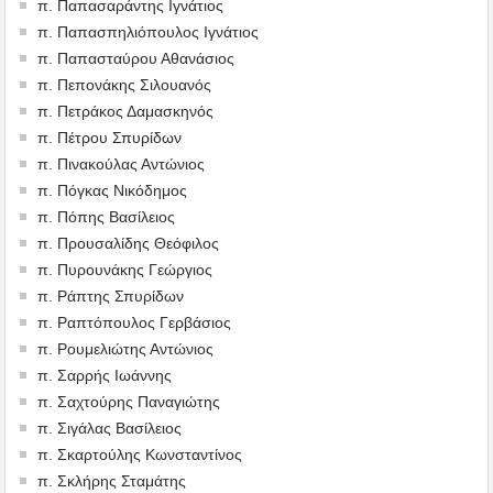
π. Παπασαράντης Ιγνάτιος
π. Παπασπηλιόπουλος Ιγνάτιος
π. Παπασταύρου Αθανάσιος
π. Πεπονάκης Σιλουανός
π. Πετράκος Δαμασκηνός
π. Πέτρου Σπυρίδων
π. Πινακούλας Αντώνιος
π. Πόγκας Νικόδημος
π. Πόπης Βασίλειος
π. Προυσαλίδης Θεόφιλος
π. Πυρουνάκης Γεώργιος
π. Ράπτης Σπυρίδων
π. Ραπτόπουλος Γερβάσιος
π. Ρουμελιώτης Αντώνιος
π. Σαρρής Ιωάννης
π. Σαχτούρης Παναγιώτης
π. Σιγάλας Βασίλειος
π. Σκαρτούλης Κωνσταντίνος
π. Σκλήρης Σταμάτης