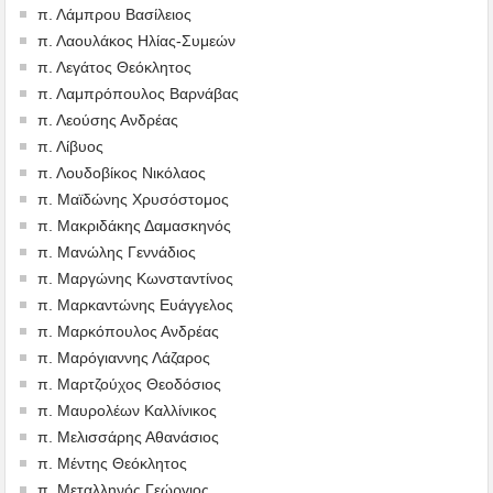
π. Λάμπρου Βασίλειος
π. Λαουλάκος Ηλίας-Συμεών
π. Λεγάτος Θεόκλητος
π. Λαμπρόπουλος Βαρνάβας
π. Λεούσης Ανδρέας
π. Λίβυος
π. Λουδοβίκος Νικόλαος
π. Μαϊδώνης Χρυσόστομος
π. Μακριδάκης Δαμασκηνός
π. Μανώλης Γεννάδιος
π. Μαργώνης Κωνσταντίνος
π. Μαρκαντώνης Ευάγγελος
π. Μαρκόπουλος Ανδρέας
π. Μαρόγιαννης Λάζαρος
π. Μαρτζούχος Θεοδόσιος
π. Μαυρολέων Καλλίνικος
π. Μελισσάρης Αθανάσιος
π. Μέντης Θεόκλητος
π. Μεταλληνός Γεώργιος