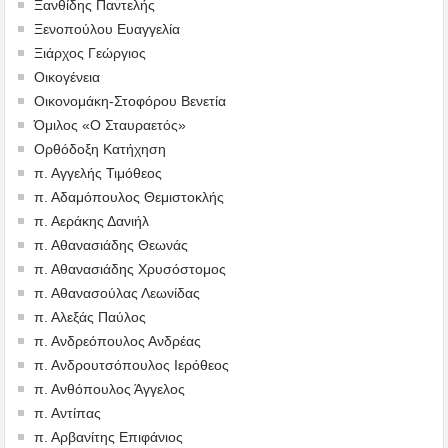
Ξανθίδης Παντελής
Ξενοπούλου Ευαγγελία
Ξιάρχος Γεώργιος
Οικογένεια
Οικονομάκη-Στοφόρου Βενετία
Όμιλος «Ο Σταυραετός»
Ορθόδοξη Κατήχηση
π. Αγγελής Τιμόθεος
π. Αδαμόπουλος Θεμιστοκλής
π. Αεράκης Δανιήλ
π. Αθανασιάδης Θεωνάς
π. Αθανασιάδης Χρυσόστομος
π. Αθανασούλας Λεωνίδας
π. Αλεξάς Παύλος
π. Ανδρεόπουλος Ανδρέας
π. Ανδρουτσόπουλος Ιερόθεος
π. Ανθόπουλος Άγγελος
π. Αντίπας
π. Αρβανίτης Επιφάνιος