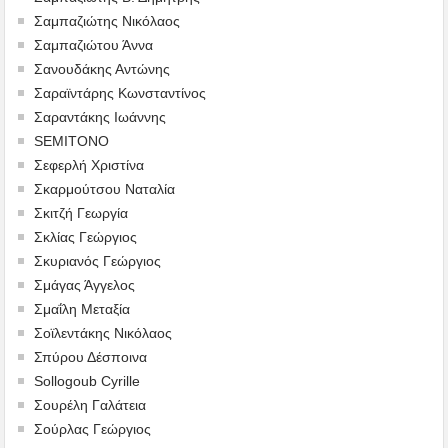
Σαμπαζιώτης Νικόλαος
Σαμπαζιώτου Άννα
Σανουδάκης Αντώνης
Σαραϊντάρης Κωνσταντίνος
Σαραντάκης Ιωάννης
SEMITONO
Σεφερλή Χριστίνα
Σκαρμούτσου Ναταλία
Σκιτζή Γεωργία
Σκλίας Γεώργιος
Σκυριανός Γεώργιος
Σμάγας Άγγελος
Σμαΐλη Μεταξία
Σοϊλεντάκης Νικόλαος
Σπύρου Δέσποινα
Sollogoub Cyrille
Σουρέλη Γαλάτεια
Σούρλας Γεώργιος