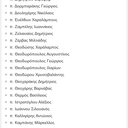
π. Δορμπαράκης Γεώργιος
π. Δουληγέρης Νικόλαος
π. Ευέλθων Χαραλάμπους
π. Ζαμπέλης Ιωαννίκιος
π. Ζελιαναίος Δημήτριος
π. Ζέρβας Μιλτιάδης
π. Θεοδώσης Χαράλαμπος
π. Θεοδωρόπουλος Αυγουστίνος
π. Θεοδωρόπουλος Γεώργιος
π. Θεοδωρόπουλος Ιλαρίων
π. Θεοδώρου Χρυσοβαλάντης
π. Θεοχαράκης Δημήτριος
π. Θεοχάρης Βαρνάβας
π. Θερμός Βασίλειος
π. Ιστρατόγλου Αλέξιος
π. Ιωάννου Σιλουανός
π. Καλλιγέρης Αντώνιος
π. Καμπάνης Μάρκελλος