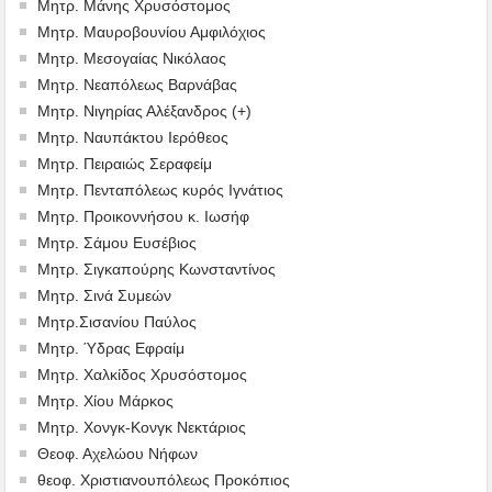
Μητρ. Μάνης Χρυσόστομος
Μητρ. Μαυροβουνίου Αμφιλόχιος
Μητρ. Μεσογαίας Νικόλαος
Μητρ. Νεαπόλεως Βαρνάβας
Μητρ. Νιγηρίας Αλέξανδρος (+)
Μητρ. Ναυπάκτου Ιερόθεος
Μητρ. Πειραιώς Σεραφείμ
Μητρ. Πενταπόλεως κυρός Ιγνάτιος
Μητρ. Προικοννήσου κ. Ιωσήφ
Μητρ. Σάμου Ευσέβιος
Μητρ. Σιγκαπούρης Κωνσταντίνος
Μητρ. Σινά Συμεών
Μητρ.Σισανίου Παύλος
Μητρ. Ύδρας Εφραίμ
Μητρ. Χαλκίδος Χρυσόστομος
Μητρ. Χίου Μάρκος
Μητρ. Χονγκ-Κονγκ Νεκτάριος
Θεοφ. Αχελώου Νήφων
θεοφ. Χριστιανουπόλεως Προκόπιος