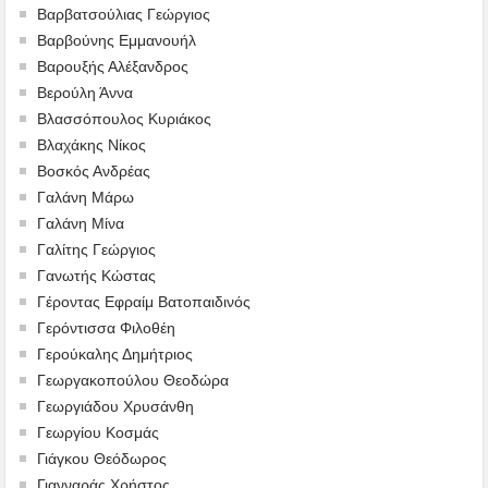
Βαρβατσούλιας Γεώργιος
Βαρβούνης Εμμανουήλ
Βαρουξής Αλέξανδρος
Βερούλη Άννα
Βλασσόπουλος Κυριάκος
Βλαχάκης Νίκος
Βοσκός Ανδρέας
Γαλάνη Μάρω
Γαλάνη Μίνα
Γαλίτης Γεώργιος
Γανωτής Κώστας
Γέροντας Εφραίμ Βατοπαιδινός
Γερόντισσα Φιλοθέη
Γερούκαλης Δημήτριος
Γεωργακοπούλου Θεοδώρα
Γεωργιάδου Χρυσάνθη
Γεωργίου Κοσμάς
Γιάγκου Θεόδωρος
Γιανναράς Χρήστος