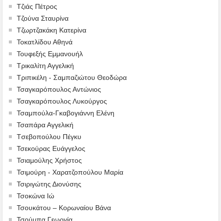
Τζιάς Πέτρος
Τζούνα Σταυρίνα
Τζωρτζακάκη Κατερίνα
Τοκατλίδου Αθηνά
Τουφεξής Εμμανουήλ
Τρικαλίτη Αγγελική
Τριπικέλη - Σαμπαζιώτου Θεοδώρα
Τσαγκαρόπουλος Αντώνιος
Τσαγκαρόπουλος Λυκούργος
Τσαμπούλα-Γκαβογιάννη Ελένη
Τσαπάρα Αγγελική
Tσεβοπούλου Πέγκυ
Τσεκούρας Ευάγγελος
Τσιαμούλης Χρήστος
Τσιμούρη - Χαρατζοπούλου Μαρία
Τσιριγώτης Διονύσης
Τσοκώνα Ιώ
Τσουκάτου – Κορωναίου Βάνα
Τσούμπα Γεωργία