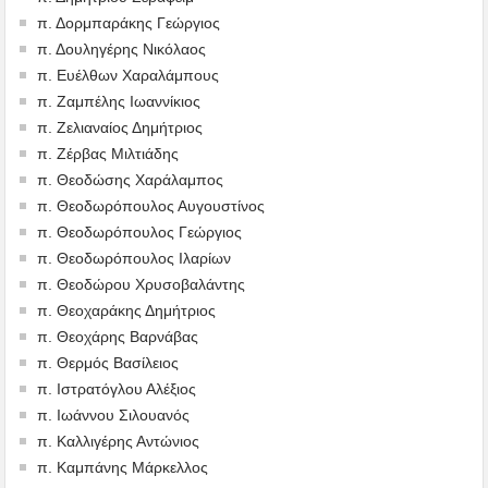
π. Δορμπαράκης Γεώργιος
π. Δουληγέρης Νικόλαος
π. Ευέλθων Χαραλάμπους
π. Ζαμπέλης Ιωαννίκιος
π. Ζελιαναίος Δημήτριος
π. Ζέρβας Μιλτιάδης
π. Θεοδώσης Χαράλαμπος
π. Θεοδωρόπουλος Αυγουστίνος
π. Θεοδωρόπουλος Γεώργιος
π. Θεοδωρόπουλος Ιλαρίων
π. Θεοδώρου Χρυσοβαλάντης
π. Θεοχαράκης Δημήτριος
π. Θεοχάρης Βαρνάβας
π. Θερμός Βασίλειος
π. Ιστρατόγλου Αλέξιος
π. Ιωάννου Σιλουανός
π. Καλλιγέρης Αντώνιος
π. Καμπάνης Μάρκελλος