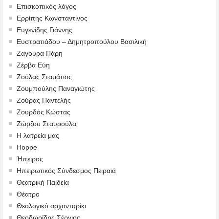
Επισκοπικός λόγος
Ερρίπης Κωνσταντίνος
Ευγενίδης Γιάννης
Ευστρατιάδου – Δημητροπούλου Βασιλική
Ζαγούρα Πάρη
Ζέρβα Εύη
Ζούλας Σταμάτιος
Ζουμπούλης Παναγιώτης
Ζούρας Παντελής
Ζουρδός Κώστας
Ζώρζου Σταυρούλα
Η λατρεία μας
Hoppe
Ήπειρος
Ηπειρωτικός Σύνδεσμος Πειραιά
Θεατρική Παιδεία
Θέατρο
Θεολογικό αρχονταρίκι
Θεοδωρίδης Σέργιος