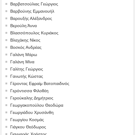
Βαρβατσούλιας Γεώργιος
Βαρβούνης Εμμανουήλ
Βαρουξής Αλέξανδρος
Βερούλη Άννα
Βλασσόπουλος Κυριάκος
Βλαχάκης Νίκος
Βοσκός Ανδρέας
Γαλάνη Μάρω
Γαλάνη Μίνα
Γαλίτης Γεώργιος
Γανωτής Κώστας
Γέροντας Εφραίμ Βατοπαιδινός
Γερόντισσα Φιλοθέη
Γερούκαλης Δημήτριος
Γεωργακοπούλου Θεοδώρα
Γεωργιάδου Χρυσάνθη
Γεωργίου Κοσμάς
Γιάγκου Θεόδωρος
Γιανναράς Χρήστος