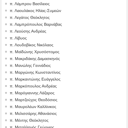
π. Λάμπρου Βασίλειος
π. Λαουλάκος Ηλίας-Συμεών
π. Λεγάτος Θεόκλητος
π. Λαμπρόπουλος Βαρνάβας
π. Λεούσης Ανδρέας
π. Λίβυος
π. Λουδοβίκος Νικόλαος
π. Μαϊδώνης Χρυσόστομος
π. Μακριδάκης Δαμασκηνός
π. Μανώλης Γεννάδιος
π. Μαργώνης Κωνσταντίνος
π. Μαρκαντώνης Ευάγγελος
π. Μαρκόπουλος Ανδρέας
π. Μαρόγιαννης Λάζαρος
π. Μαρτζούχος Θεοδόσιος
π. Μαυρολέων Καλλίνικος
π. Μελισσάρης Αθανάσιος
π. Μέντης Θεόκλητος
π. Μεταλληνός Γεώργιος