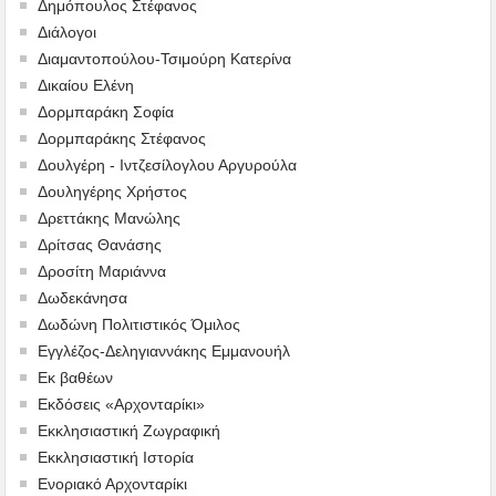
Δημόπουλος Στέφανος
Διάλογοι
Διαμαντοπούλου-Τσιμούρη Κατερίνα
Δικαίου Ελένη
Δορμπαράκη Σοφία
Δορμπαράκης Στέφανος
Δουλγέρη - Ιντζεσίλογλου Αργυρούλα
Δουληγέρης Χρήστος
Δρεττάκης Μανώλης
Δρίτσας Θανάσης
Δροσίτη Μαριάννα
Δωδεκάνησα
Δωδώνη Πολιτιστικός Όμιλος
Εγγλέζος-Δεληγιαννάκης Εμμανουήλ
Εκ βαθέων
Εκδόσεις «Αρχονταρίκι»
Εκκλησιαστική Ζωγραφική
Εκκλησιαστική Ιστορία
Ενοριακό Αρχονταρίκι