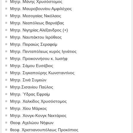
Μητρ. Μάνης Χρυσόστομος
Μητρ. Μαυροβουνίου Αμφιλόχιος
Μητρ. Μεσογαίας Νικόλαος
Μητρ. Νεαπόλεως Βαρνάβας
Μητρ. Νιγηρίας Αλέξανδρος (+)
Μητρ. Ναυπάκτου Ιερόθεος
Μητρ. Πειραιώς Σεραφείμ
Μητρ. Πενταπόλεως κυρός Ιγνάτιος
Μητρ. Προικοννήσου κ. Ιωσήφ
Μητρ. Σάμου Ευσέβιος
Μητρ. Σιγκαπούρης Κωνσταντίνος
Μητρ. Σινά Συμεών
Μητρ.Σισανίου Παύλος
Μητρ. Ύδρας Εφραίμ
Μητρ. Χαλκίδος Χρυσόστομος
Μητρ. Χίου Μάρκος
Μητρ. Χονγκ-Κονγκ Νεκτάριος
Θεοφ. Αχελώου Νήφων
θεοφ. Χριστιανουπόλεως Προκόπιος