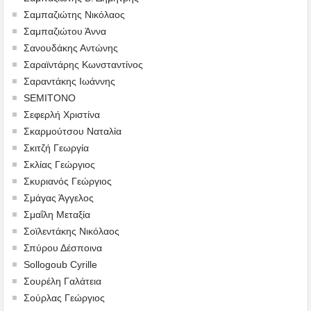
Σαμπαζιώτης Νικόλαος
Σαμπαζιώτου Άννα
Σανουδάκης Αντώνης
Σαραϊντάρης Κωνσταντίνος
Σαραντάκης Ιωάννης
SEMITONO
Σεφερλή Χριστίνα
Σκαρμούτσου Ναταλία
Σκιτζή Γεωργία
Σκλίας Γεώργιος
Σκυριανός Γεώργιος
Σμάγας Άγγελος
Σμαΐλη Μεταξία
Σοϊλεντάκης Νικόλαος
Σπύρου Δέσποινα
Sollogoub Cyrille
Σουρέλη Γαλάτεια
Σούρλας Γεώργιος