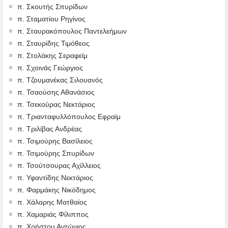
π. Σκουτής Σπυρίδων
π. Σταματίου Ρηγίνος
π. Σταυρακόπουλος Παντελεήμων
π. Σταυρίδης Τιμόθεος
π. Στολάκης Σεραφείμ
π. Σχοινάς Γεώργιος
π. Τζουμανέκας Σιλουανός
π. Τσαούσης Αθανάσιος
π. Τσεκούρας Νεκτάριος
π. Τριανταφυλλόπουλος Εφραίμ
π. Τριλίβας Ανδρέας
π. Τσιμούρης Βασίλειος
π. Τσιμούρης Σπυρίδων
π. Τσούτσουρας Αχίλλειος
π. Υφαντίδης Νεκτάριος
π. Φαρμάκης Νικόδημος
π. Χάλαρης Ματθαίος
π. Χαμαριάς Φίλιππος
π. Χρήστου Αντώνιος