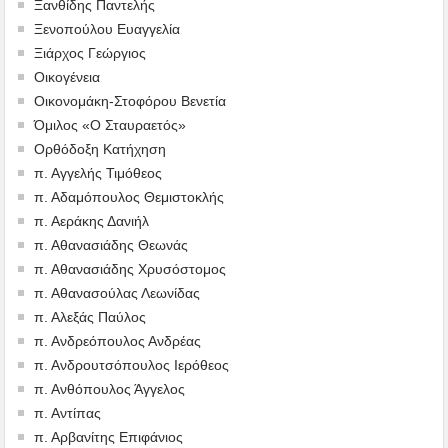
Ξανθίδης Παντελής
Ξενοπούλου Ευαγγελία
Ξιάρχος Γεώργιος
Οικογένεια
Οικονομάκη-Στοφόρου Βενετία
Όμιλος «Ο Σταυραετός»
Ορθόδοξη Κατήχηση
π. Αγγελής Τιμόθεος
π. Αδαμόπουλος Θεμιστοκλής
π. Αεράκης Δανιήλ
π. Αθανασιάδης Θεωνάς
π. Αθανασιάδης Χρυσόστομος
π. Αθανασούλας Λεωνίδας
π. Αλεξάς Παύλος
π. Ανδρεόπουλος Ανδρέας
π. Ανδρουτσόπουλος Ιερόθεος
π. Ανθόπουλος Άγγελος
π. Αντίπας
π. Αρβανίτης Επιφάνιος