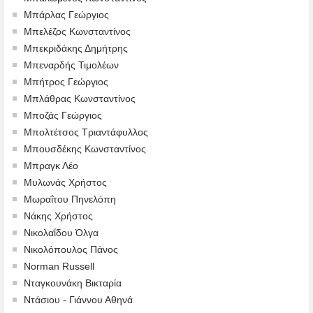
Μπάρλας Γεώργιος
Μπελέζος Κωνσταντίνος
Μπεκριδάκης Δημήτρης
Μπεναρδής Τιμολέων
Μπήτρος Γεώργιος
Μπλάθρας Κωνσταντίνος
Μποζάς Γεώργιος
Μπολτέτσος Τριαντάφυλλος
Μπουσδέκης Κωνσταντίνος
Μπραγκ Λέο
Μυλωνάς Χρήστος
Μωραΐτου Πηνελόπη
Νάκης Χρήστος
Νικολαΐδου Όλγα
Νικολόπουλος Πάνος
Norman Russell
Νταγκουνάκη Βικταρία
Ντάσιου - Γιάννου Αθηνά