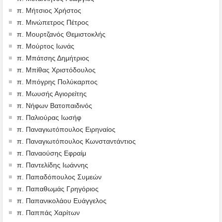
π. Μήτσιος Χρήστος
π. Μινώπετρος Πέτρος
π. Μουρτζανός Θεμιστοκλής
π. Μούρτος Ιωνάς
π. Μπάτσης Δημήτριος
π. Μπίθας Χριστόδουλος
π. Μπόγρης Πολύκαρπος
π. Μωυσής Αγιορείτης
π. Νήφων Βατοπαιδινός
π. Παλιούρας Ιωσήφ
π. Παναγιωτόπουλος Ειρηναίος
π. Παναγιωτόπουλος Κωνσταντάντιος
π. Παναούσης Εφραίμ
π. Παντελίδης Ιωάννης
π. Παπαδόπουλος Συμεών
π. Παπαθωμάς Γρηγόριος
π. Παπανικολάου Ευάγγελος
π. Παππάς Χαρίτων