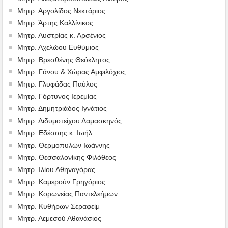
Μητρ. Αργολίδος Νεκτάριος
Μητρ. Άρτης Καλλίνικος
Μητρ. Αυστρίας κ. Αρσένιος
Μητρ. Αχελώου Ευθύμιος
Μητρ. Βρεσθένης Θεόκλητος
Μητρ. Γάνου & Χώρας Αμφιλόχιος
Μητρ. Γλυφάδας Παύλος
Μητρ. Γόρτυνος Ιερεμίας
Μητρ. Δημητριάδος Ιγνάτιος
Μητρ. Διδυμοτείχου Δαμασκηνός
Μητρ. Εδέσσης κ. Ιωήλ
Μητρ. Θερμοπυλών Ιωάννης
Μητρ. Θεσσαλονίκης Φιλόθεος
Μητρ. Ιλίου Αθηναγόρας
Μητρ. Καμερούν Γρηγόριος
Μητρ. Κορωνείας Παντελεήμων
Μητρ. Κυθήρων Σεραφείμ
Μητρ. Λεμεσού Αθανάσιος