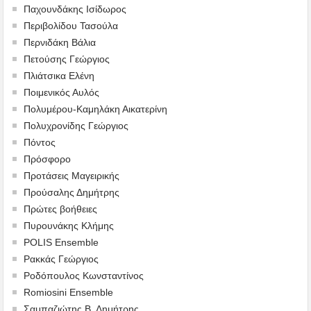
Παχουνδάκης Ισίδωρος
Περιβολίδου Τασούλα
Περνιδάκη Βάλια
Πετούσης Γεώργιος
Πλιάτσικα Ελένη
Ποιμενικός Αυλός
Πολυμέρου-Καμηλάκη Αικατερίνη
Πολυχρονίδης Γεώργιος
Πόντος
Πρόσφορο
Προτάσεις Μαγειρικής
Προύσαλης Δημήτρης
Πρώτες βοήθειες
Πυρουνάκης Κλήμης
POLIS Ensemble
Ρακκάς Γεώργιος
Ροδόπουλος Κωνσταντίνος
Romiosini Ensemble
Σαμπαζιώτης Β. Δημήτρης