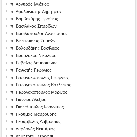
π. Αργυρός Ιγνάτιος
π. Αφαλωνιάτης Δημήτριος
π. Βαμβακάρης Ιερόθεος
π. Βασιλάκος Σπυρίδων
π. Βασιλόπουλος Αναστάσιος
π. Βενετσιάνος Συμεών
π. Βολουδάκης Βασίλειος
π. Βουρλάκος Νικόλαος
π. Γαβαλάς Δαμασκηνός
π. Γανωτής Γεώργιος
π. Γεωργακόπουλος Γεώργιος
π. Γεωργακόπουλος Καλλίνικος
π. Γεωργακόπουλος Μαρίνος
π. Γιαννιός Αλέξιος
π. Γιαννόπουλος Ιωαννίκιος
π. Γκούμας Μαυρουδής
π. Γκουρβέλος Αμβρόσιος
π. Δαρδανός Νεκτάριος
π. Δημητρίου Σεραφείμ