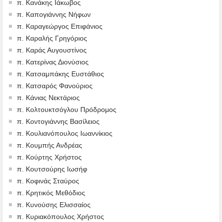
π. Κανάκης Ιάκωβος
π. Καπογιάννης Νήφων
π. Καραγεώργος Επιφάνιος
π. Καραλής Γρηγόριος
π. Καράς Αυγουστίνος
π. Κατερίνας Διονύσιος
π. Κατσαμπάκης Ευστάθιος
π. Κατσαρός Φανούριος
π. Κάνιας Νεκτάριος
π. Κολτουκτσόγλου Πρόδρομος
π. Κοντογιάννης Βασίλειος
π. Κουλιανόπουλος Ιωαννίκιος
π. Κουμπής Ανδρέας
π. Κούρτης Χρήστος
π. Κουτσούρης Ιωσήφ
π. Κοφινάς Σταύρος
π. Κρητικός Μεθόδιος
π. Κυνούσης Ελισσαίος
π. Κυριακόπουλος Χρήστος