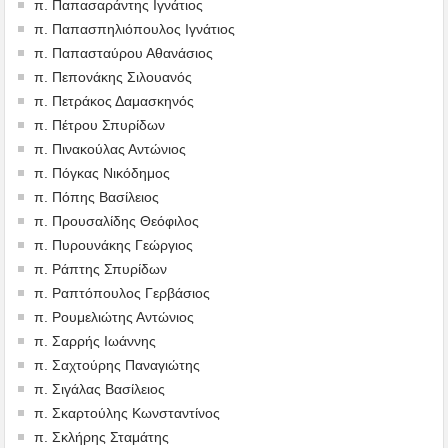
π. Παπασαράντης Ιγνάτιος
π. Παπασπηλιόπουλος Ιγνάτιος
π. Παπασταύρου Αθανάσιος
π. Πεπονάκης Σιλουανός
π. Πετράκος Δαμασκηνός
π. Πέτρου Σπυρίδων
π. Πινακούλας Αντώνιος
π. Πόγκας Νικόδημος
π. Πόπης Βασίλειος
π. Προυσαλίδης Θεόφιλος
π. Πυρουνάκης Γεώργιος
π. Ράπτης Σπυρίδων
π. Ραπτόπουλος Γερβάσιος
π. Ρουμελιώτης Αντώνιος
π. Σαρρής Ιωάννης
π. Σαχτούρης Παναγιώτης
π. Σιγάλας Βασίλειος
π. Σκαρτούλης Κωνσταντίνος
π. Σκλήρης Σταμάτης