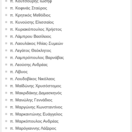
π. Κουτσούρης Ιωσήφ
π. Κοφινάς Σταύρος
π. Κρητικός Μεθόδιος
π. Κυνούσης Ελισσαίος
π. Κυριακόπουλος Χρήστος
π. Λάμπρου Βασίλειος
π. Λαουλάκος Ηλίας-Συμεών
π. Λεγάτος Θεόκλητος
π. Λαμπρόπουλος Βαρνάβας
π. Λεούσης Ανδρέας
π. Λίβυος
π. Λουδοβίκος Νικόλαος
π. Μαϊδώνης Χρυσόστομος
π. Μακριδάκης Δαμασκηνός
π. Μανώλης Γεννάδιος
π. Μαργώνης Κωνσταντίνος
π. Μαρκαντώνης Ευάγγελος
π. Μαρκόπουλος Ανδρέας
π. Μαρόγιαννης Λάζαρος