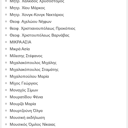
Μητρ. Χαλκίδος Χρυσόστομος
Μητρ. Χίου Μάρκος
Μητρ. Χονγκ-Κονγκ Νεκτάριος
Θεοφ. Αχελώου Νήφων
θεοφ. Χριστιανουπόλεως Προκόπιος
Θεοφ. Χριστουπόλεως Βαρνάβας
ΜΙΚΡΑ ΑΣΙΑ
Μικρά Ασία
Μίλεσης Στέφανος
Μιχαλακόπουλος Μιχάλης
Μιχαλακόπουλος Σταμάτης
Μιχαλοπούλου Μαρία
Μίχος Γεώργιος
Μοναχός Σίμων
Μουρατίδου Φένια
Μουρζά Μαρία
Μουρτζούνη Όλγα
Μουσική εκδήλωση
Μουσικός Όμιλος Νίκαιας