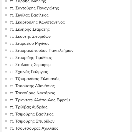
π. Σαρρής Ιωάννης
π. Σαχτούρης Παναγιώτης
π. Σιγάλας Βασίλειος
π. Σκαρτούλης Κωνσταντίνος
π. Σκλήρης Σταμάτης
π. Σκουτής Σπυρίδων
π. Σταματίου Ρηγίνος
π. Σταυρακόπουλος Παντελεήμων
π. Σταυρίδης Τιμόθεος
π. Στολάκης Σεραφείμ
π. Σχοινάς Γεώργιος
π. Τζουμανέκας Σιλουανός
π. Τσαούσης Αθανάσιος
π. Τσεκούρας Νεκτάριος
π. Τριανταφυλλόπουλος Εφραίμ
π. Τριλίβας Ανδρέας
π. Τσιμούρης Βασίλειος
π. Τσιμούρης Σπυρίδων
π. Τσούτσουρας Αχίλλειος