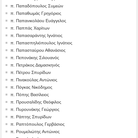
π. Παπαδόπουλος Συμεών
π. Παπαθωμάς Γρηγόριος
π. Παπανικολάου Ευάγγελος
π. Παππάς Χαρίτων
π. Παπασαράντης Ιγνάτιος
π. Παπασπηλιόπουλος Ιγνάτιος
π. Παπασταύρου Αθανάσιος
π. Πεπονάκης Σιλουανός
π. Πετράκος Δαμασκηνός
π. Πέτρου Σπυρίδων
π. Πινακούλας Αντώνιος
π. Πόγκας Νικόδημος
π. Πόπης Βασίλειος
π. Προυσαλίδης Θεόφιλος
π. Πυρουνάκης Γεώργιος
π. Ράπτης Σπυρίδων
π. Ραπτόπουλος Γερβάσιος
π. Ρουμελιώτης Αντώνιος