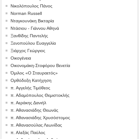
Νικολόπουλος Πάνος
Norman Russell
Νταγκουνάκη Βικταρία
Ντάσιου - Γιάννου Αθηνά
Ξανθίδης Παντελής
Ξενοπούλου Ευαγγελία
Ξιάρχος Γεώργιος
Οικογένεια
Οικονομάκη-Στοφόρου Βενετία
Όμιλος «Ο Σταυραετός»
Ορθόδοξη Κατήχηση
π. Αγγελής Τιμόθεος
π. Αδαμόπουλος Θεμιστοκλής
π. Αεράκης Δανιήλ
π. Αθανασιάδης Θεωνάς
π. Αθανασιάδης Χρυσόστομος
π. Αθανασούλας Λεωνίδας
π. Αλεξάς Παύλος