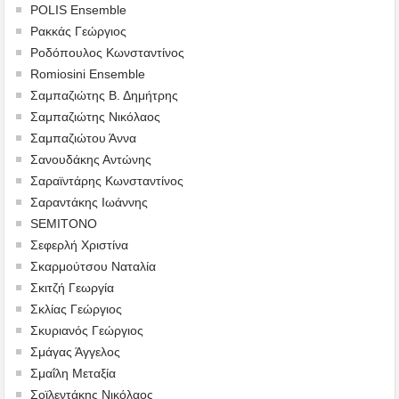
POLIS Ensemble
Ρακκάς Γεώργιος
Ροδόπουλος Κωνσταντίνος
Romiosini Ensemble
Σαμπαζιώτης Β. Δημήτρης
Σαμπαζιώτης Νικόλαος
Σαμπαζιώτου Άννα
Σανουδάκης Αντώνης
Σαραϊντάρης Κωνσταντίνος
Σαραντάκης Ιωάννης
SEMITONO
Σεφερλή Χριστίνα
Σκαρμούτσου Ναταλία
Σκιτζή Γεωργία
Σκλίας Γεώργιος
Σκυριανός Γεώργιος
Σμάγας Άγγελος
Σμαΐλη Μεταξία
Σοϊλεντάκης Νικόλαος