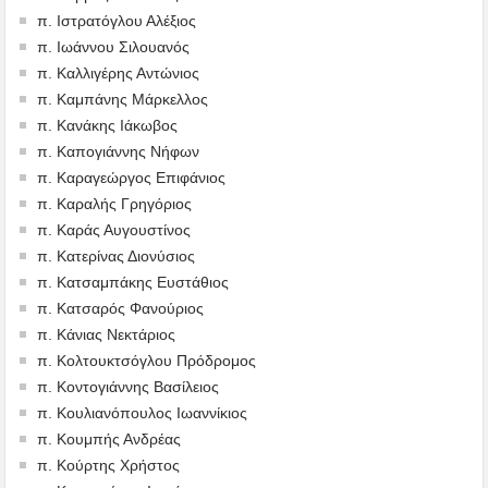
π. Ιστρατόγλου Αλέξιος
π. Ιωάννου Σιλουανός
π. Καλλιγέρης Αντώνιος
π. Καμπάνης Μάρκελλος
π. Κανάκης Ιάκωβος
π. Καπογιάννης Νήφων
π. Καραγεώργος Επιφάνιος
π. Καραλής Γρηγόριος
π. Καράς Αυγουστίνος
π. Κατερίνας Διονύσιος
π. Κατσαμπάκης Ευστάθιος
π. Κατσαρός Φανούριος
π. Κάνιας Νεκτάριος
π. Κολτουκτσόγλου Πρόδρομος
π. Κοντογιάννης Βασίλειος
π. Κουλιανόπουλος Ιωαννίκιος
π. Κουμπής Ανδρέας
π. Κούρτης Χρήστος