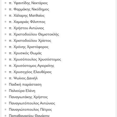
π. Υφαντίδης Νεκτάριος
π. Φαρμάκης Νικόδημος
π. Χάλαρης Ματθαίος
π. Χαμαριάς Φίλιππος
π. Χρήστου Αντώνιος
π. Χριστοδούλου Θεμιστοκλής
π. Χριστοδούλου Χρίστος
π. Χρόνης Χριστόφορος
π. Χρυσικός Θωμάς
π. Χρυσόπουλος Χρυσόστομος
π. Χρυσόστομος Αγιορείτης
π. Χρυσοχόος Ελευθέριος
π. Ψωίνος Δανιήλ
Παιδική παράσταση
Παλιούρα Ελένη
Παναγιωτάκης Χρήστος
Παναγιωτόπουλος Αντώνιος
Παναγιώτοπουλος Πέτρος
Παπαθανασίου Θανάσης