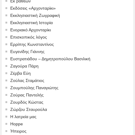
Εκ βαθέων
Εκδόσεις «Αρχονταρίκι»
Εκκλησιαστική Ζωγραφική
Εκκλησιαστική Ιστορία
Ενοριακό Αρχονταρίκι
Επισκοπικός λόγος
Ερρίπης Κωνσταντίνος
Ευγενίδης Γιάννης
Ευστρατιάδου – Δημητροπούλου Βασιλική
Ζαγούρα Πάρη
Ζέρβα Εύη
Ζούλας Σταμάτιος
Ζουμπούλης Παναγιώτης
Ζούρας Παντελής
Ζουρδός Κώστας
Ζώρζου Σταυρούλα
Η λατρεία μας
Hoppe
Ήπειρος