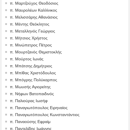
π. Μαρτζούχος Θεοδόσιος
π. Μαυρολέων Καλλίνικος
π. Μελισσάρης Αθανάσιος
π. Μέντης Θεόκλητος
π. Μεταλληνός Γεώργιος
π. Μήτσιος Χρήστος
π. Μινώπετρος Πέτρος
π. Μουρτζανός Θεμιστοκλής
π. Μούρτος Ιωνάς
π. Μπάτσης Δημήτριος
π. Μπίθας Χριστόδουλος
π. Μπόγρης Πολύκαρπος
π. Μωυσής Αγιορείτης
π. Νήφων Βατοπαιδινός
π. Παλιούρας Ιωσήφ
π. Παναγιωτόπουλος Ειρηναίος
π. Παναγιωτόπουλος Κωνσταντάντιος
π. Παναούσης Εφραίμ
π. Παντελίδης Ιωάννης