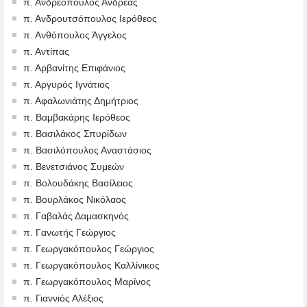
π. Ανδρεόπουλος Ανδρέας
π. Ανδρουτσόπουλος Ιερόθεος
π. Ανθόπουλος Άγγελος
π. Αντίπας
π. Αρβανίτης Επιφάνιος
π. Αργυρός Ιγνάτιος
π. Αφαλωνιάτης Δημήτριος
π. Βαμβακάρης Ιερόθεος
π. Βασιλάκος Σπυρίδων
π. Βασιλόπουλος Αναστάσιος
π. Βενετσιάνος Συμεών
π. Βολουδάκης Βασίλειος
π. Βουρλάκος Νικόλαος
π. Γαβαλάς Δαμασκηνός
π. Γανωτής Γεώργιος
π. Γεωργακόπουλος Γεώργιος
π. Γεωργακόπουλος Καλλίνικος
π. Γεωργακόπουλος Μαρίνος
π. Γιαννιός Αλέξιος