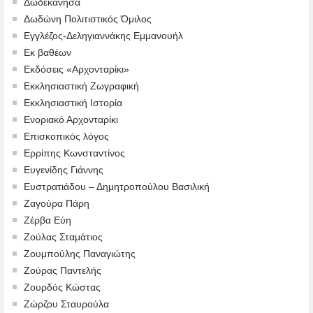
Δωδεκάνησα
Δωδώνη Πολιτιστικός Όμιλος
Εγγλέζος-Δεληγιαννάκης Εμμανουήλ
Εκ βαθέων
Εκδόσεις «Αρχονταρίκι»
Εκκλησιαστική Ζωγραφική
Εκκλησιαστική Ιστορία
Ενοριακό Αρχονταρίκι
Επισκοπικός λόγος
Ερρίπης Κωνσταντίνος
Ευγενίδης Γιάννης
Ευστρατιάδου – Δημητροπούλου Βασιλική
Ζαγούρα Πάρη
Ζέρβα Εύη
Ζούλας Σταμάτιος
Ζουμπούλης Παναγιώτης
Ζούρας Παντελής
Ζουρδός Κώστας
Ζώρζου Σταυρούλα