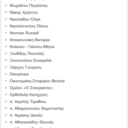
Μωραΐτου Πηνελόπη
Νάκης Χρήστος
Νικολαΐδου Όλγα
Νικολόπουλος Πάνος
Norman Russell
Νταγκουνάκη Βικταρία
Ντάσιου - Γιάννου Αθηνά
Ξανθίδης Παντελής
Ξενοπούλου Ευαγγελία
Ξιάρχος Γεώργιος
Οικογένεια
Οικονομάκη-Στοφόρου Βενετία
Όμιλος «Ο Σταυραετός»
Ορθόδοξη Κατήχηση
π. Αγγελής Τιμόθεος
π. Αδαμόπουλος Θεμιστοκλής
π. Αεράκης Δανιήλ
π. Αθανασιάδης Θεωνάς