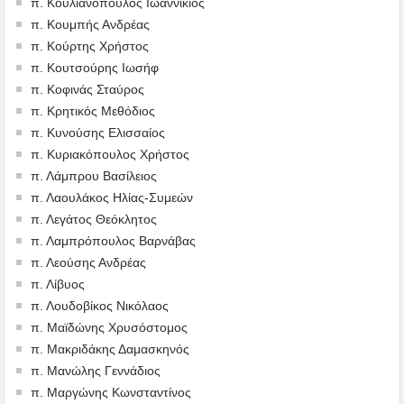
π. Κουλιανόπουλος Ιωαννίκιος
π. Κουμπής Ανδρέας
π. Κούρτης Χρήστος
π. Κουτσούρης Ιωσήφ
π. Κοφινάς Σταύρος
π. Κρητικός Μεθόδιος
π. Κυνούσης Ελισσαίος
π. Κυριακόπουλος Χρήστος
π. Λάμπρου Βασίλειος
π. Λαουλάκος Ηλίας-Συμεών
π. Λεγάτος Θεόκλητος
π. Λαμπρόπουλος Βαρνάβας
π. Λεούσης Ανδρέας
π. Λίβυος
π. Λουδοβίκος Νικόλαος
π. Μαϊδώνης Χρυσόστομος
π. Μακριδάκης Δαμασκηνός
π. Μανώλης Γεννάδιος
π. Μαργώνης Κωνσταντίνος