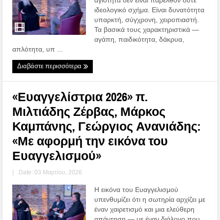
ιδεολογικό σχήμα. Είναι δυνατότητα
υπαρκτή, σύγχρονη, χειροπιαστή.
Τα βασικά τους χαρακτηριστικά —
αγάπη, παιδικότητα, δάκρυα,
απλότητα, υπ ...
Διαβάστε περισσότερα
«Ευαγγελίστρια 2026» π.
Μιλτιάδης Ζέρβας, Μάρκος
Καμπάνης, Γεώργιος Ανανιάδης:
«Με αφορμή την εικόνα του
Ευαγγελισμού»
|
Date: 03 Μαρτίου, 2026
Η εικόνα του Ευαγγελισμού
υπενθυμίζει ότι η σωτηρία αρχίζει με
έναν χαιρετισμό και μια ελεύθερη
απάντηση — με έναν διάλογο που