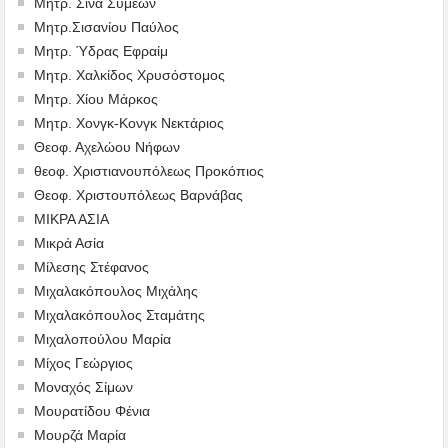
Μητρ. Σινά Συμεών
Μητρ.Σισανίου Παύλος
Μητρ. Ύδρας Εφραίμ
Μητρ. Χαλκίδος Χρυσόστομος
Μητρ. Χίου Μάρκος
Μητρ. Χονγκ-Κονγκ Νεκτάριος
Θεοφ. Αχελώου Νήφων
θεοφ. Χριστιανουπόλεως Προκόπιος
Θεοφ. Χριστουπόλεως Βαρνάβας
ΜΙΚΡΑ ΑΣΙΑ
Μικρά Ασία
Μίλεσης Στέφανος
Μιχαλακόπουλος Μιχάλης
Μιχαλακόπουλος Σταμάτης
Μιχαλοπούλου Μαρία
Μίχος Γεώργιος
Μοναχός Σίμων
Μουρατίδου Φένια
Μουρζά Μαρία