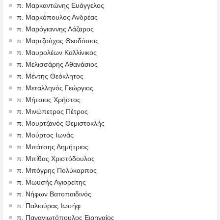
π. Μαρκαντώνης Ευάγγελος
π. Μαρκόπουλος Ανδρέας
π. Μαρόγιαννης Λάζαρος
π. Μαρτζούχος Θεοδόσιος
π. Μαυρολέων Καλλίνικος
π. Μελισσάρης Αθανάσιος
π. Μέντης Θεόκλητος
π. Μεταλληνός Γεώργιος
π. Μήτσιος Χρήστος
π. Μινώπετρος Πέτρος
π. Μουρτζανός Θεμιστοκλής
π. Μούρτος Ιωνάς
π. Μπάτσης Δημήτριος
π. Μπίθας Χριστόδουλος
π. Μπόγρης Πολύκαρπος
π. Μωυσής Αγιορείτης
π. Νήφων Βατοπαιδινός
π. Παλιούρας Ιωσήφ
π. Παναγιωτόπουλος Ειρηναίος