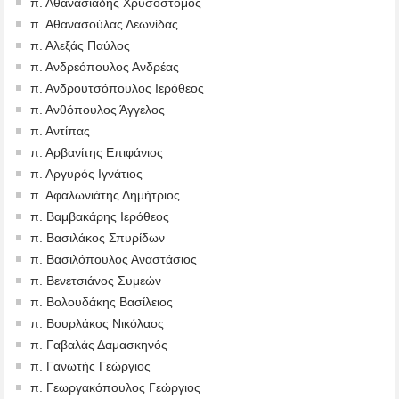
π. Αθανασιάδης Χρυσόστομος
π. Αθανασούλας Λεωνίδας
π. Αλεξάς Παύλος
π. Ανδρεόπουλος Ανδρέας
π. Ανδρουτσόπουλος Ιερόθεος
π. Ανθόπουλος Άγγελος
π. Αντίπας
π. Αρβανίτης Επιφάνιος
π. Αργυρός Ιγνάτιος
π. Αφαλωνιάτης Δημήτριος
π. Βαμβακάρης Ιερόθεος
π. Βασιλάκος Σπυρίδων
π. Βασιλόπουλος Αναστάσιος
π. Βενετσιάνος Συμεών
π. Βολουδάκης Βασίλειος
π. Βουρλάκος Νικόλαος
π. Γαβαλάς Δαμασκηνός
π. Γανωτής Γεώργιος
π. Γεωργακόπουλος Γεώργιος