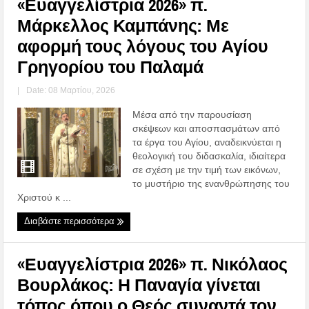
«Ευαγγελίστρια 2026» π.
Μάρκελλος Καμπάνης: Με
αφορμή τους λόγους του Αγίου
Γρηγορίου του Παλαμά
|
Date: 08 Μαρτίου, 2026
Μέσα από την παρουσίαση
σκέψεων και αποσπασμάτων από
τα έργα του Αγίου, αναδεικνύεται η
θεολογική του διδασκαλία, ιδιαίτερα
σε σχέση με την τιμή των εικόνων,
το μυστήριο της ενανθρώπησης του
Χριστού κ ...
Διαβάστε περισσότερα
«Ευαγγελίστρια 2026» π. Νικόλαος
Βουρλάκος: Η Παναγία γίνεται
τόπος όπου ο Θεός συναντά τον