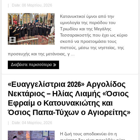
|
Date: 06 Μαρτίου, 2026
Κατανυκτικοί ύμνοι από την
υμνολογία της περιόδου του
Τριωδίου και της Μεγάλης
Τεσσαρακοστής που έχει ως κύριο
σκοπό να προετοιμάσει τους
πιστούς, μέσω της νηστείας, της
προσευχής και της μετάνοιας, γ ...
Διαβάστε περισσότερα
«Ευαγγελίστρια 2026» Αργολίδος
Νεκτάριος – Ηλίας Λιαμής «Όσιος
Εφραίμ ο Κατουνακιώτης και
Όσιος Παπα-Τύχων ο Αγιορείτης»
|
Date: 04 Μαρτίου, 2026
Η ζωή τους αποδεικνύει ότι η
αγιότητα δεν είναι παρελθόν ούτε