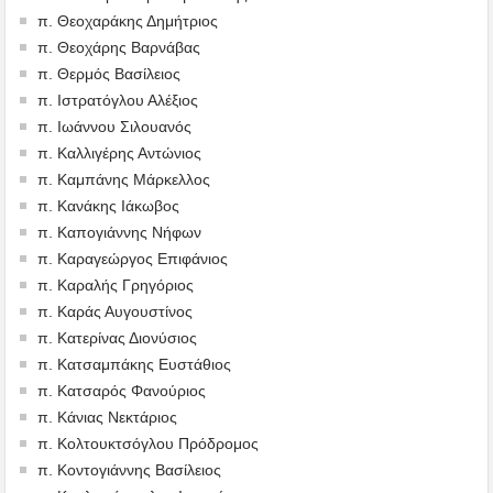
π. Θεοχαράκης Δημήτριος
π. Θεοχάρης Βαρνάβας
π. Θερμός Βασίλειος
π. Ιστρατόγλου Αλέξιος
π. Ιωάννου Σιλουανός
π. Καλλιγέρης Αντώνιος
π. Καμπάνης Μάρκελλος
π. Κανάκης Ιάκωβος
π. Καπογιάννης Νήφων
π. Καραγεώργος Επιφάνιος
π. Καραλής Γρηγόριος
π. Καράς Αυγουστίνος
π. Κατερίνας Διονύσιος
π. Κατσαμπάκης Ευστάθιος
π. Κατσαρός Φανούριος
π. Κάνιας Νεκτάριος
π. Κολτουκτσόγλου Πρόδρομος
π. Κοντογιάννης Βασίλειος