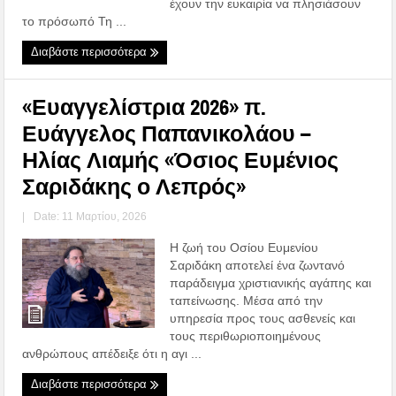
έχουν την ευκαιρία να πλησιάσουν
το πρόσωπό Τη ...
Διαβάστε περισσότερα
«Ευαγγελίστρια 2026» π.
Ευάγγελος Παπανικολάου –
Ηλίας Λιαμής «Όσιος Ευμένιος
Σαριδάκης ο Λεπρός»
|
Date: 11 Μαρτίου, 2026
Η ζωή του Οσίου Ευμενίου
Σαριδάκη αποτελεί ένα ζωντανό
παράδειγμα χριστιανικής αγάπης και
ταπείνωσης. Μέσα από την
υπηρεσία προς τους ασθενείς και
τους περιθωριοποιημένους
ανθρώπους απέδειξε ότι η αγι ...
Διαβάστε περισσότερα