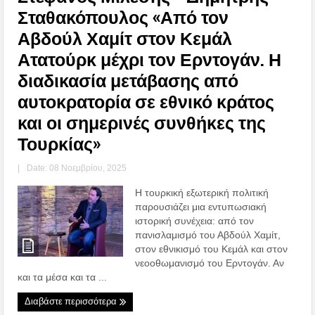
Σταθακόπουλος «Από τον
Αβδούλ Χαμίτ στον Κεμάλ
Ατατούρκ μέχρι τον Ερντογάν. Η
διαδικασία μετάβασης από
αυτοκρατορία σε εθνικό κράτος
και οι σημερινές συνθήκες της
Τουρκίας»
|
Date: 08 Νοεμβρίου, 2025
Η τουρκική εξωτερική πολιτική
παρουσιάζει μια εντυπωσιακή
ιστορική συνέχεια: από τον
πανισλαμισμό του Αβδούλ Χαμίτ,
στον εθνικισμό του Κεμάλ και στον
νεοοθωμανισμό του Ερντογάν. Αν
και τα μέσα και τα ...
Διαβάστε περισσότερα