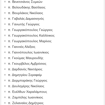
π. Βενετσιάνος Συμεών
π. Βολουδάκης Βασίλειος
π. Βουρλάκος Νικόλαος
π. Γαβαλάς Δαμασκηνός
π. Γανωτής Γεώργιος
π. Γεωργακόπουλος Γεώργιος
π. Γεωργακόπουλος Καλλίνικος
π. Γεωργακόπουλος Μαρίνος
π. Γιαννιός Αλέξιος
π. Γιαννόπουλος Ιωαννίκιος
π. Γκούμας Μαυρουδής
π. Γκουρβέλος Αμβρόσιος
π. Δαρδανός Νεκτάριος
π. Δημητρίου Σεραφείμ
π. Δορμπαράκης Γεώργιος
π. Δουληγέρης Νικόλαος
π. Ευέλθων Χαραλάμπους
π. Ζαμπέλης Ιωαννίκιος
π. Ζελιαναίος Δημήτριος