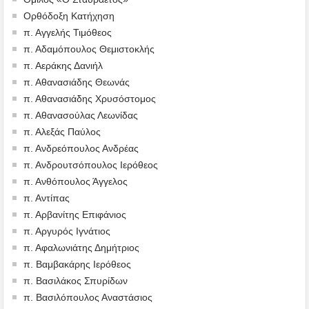
Ορθόδοξη Κατήχηση
π. Αγγελής Τιμόθεος
π. Αδαμόπουλος Θεμιστοκλής
π. Αεράκης Δανιήλ
π. Αθανασιάδης Θεωνάς
π. Αθανασιάδης Χρυσόστομος
π. Αθανασούλας Λεωνίδας
π. Αλεξάς Παύλος
π. Ανδρεόπουλος Ανδρέας
π. Ανδρουτσόπουλος Ιερόθεος
π. Ανθόπουλος Άγγελος
π. Αντίπας
π. Αρβανίτης Επιφάνιος
π. Αργυρός Ιγνάτιος
π. Αφαλωνιάτης Δημήτριος
π. Βαμβακάρης Ιερόθεος
π. Βασιλάκος Σπυρίδων
π. Βασιλόπουλος Αναστάσιος