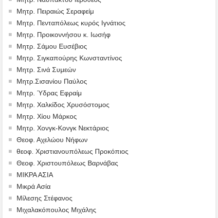
Μητρ. Πειραιώς Σεραφείμ
Μητρ. Πενταπόλεως κυρός Ιγνάτιος
Μητρ. Προικοννήσου κ. Ιωσήφ
Μητρ. Σάμου Ευσέβιος
Μητρ. Σιγκαπούρης Κωνσταντίνος
Μητρ. Σινά Συμεών
Μητρ.Σισανίου Παύλος
Μητρ. Ύδρας Εφραίμ
Μητρ. Χαλκίδος Χρυσόστομος
Μητρ. Χίου Μάρκος
Μητρ. Χονγκ-Κονγκ Νεκτάριος
Θεοφ. Αχελώου Νήφων
θεοφ. Χριστιανουπόλεως Προκόπιος
Θεοφ. Χριστουπόλεως Βαρνάβας
ΜΙΚΡΑ ΑΣΙΑ
Μικρά Ασία
Μίλεσης Στέφανος
Μιχαλακόπουλος Μιχάλης