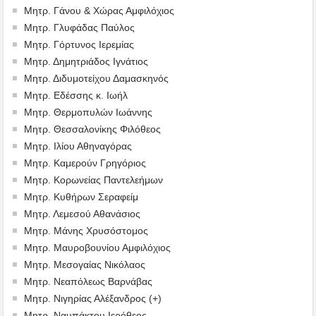
Μητρ. Γάνου & Χώρας Αμφιλόχιος
Μητρ. Γλυφάδας Παύλος
Μητρ. Γόρτυνος Ιερεμίας
Μητρ. Δημητριάδος Ιγνάτιος
Μητρ. Διδυμοτείχου Δαμασκηνός
Μητρ. Εδέσσης κ. Ιωήλ
Μητρ. Θερμοπυλών Ιωάννης
Μητρ. Θεσσαλονίκης Φιλόθεος
Μητρ. Ιλίου Αθηναγόρας
Μητρ. Καμερούν Γρηγόριος
Μητρ. Κορωνείας Παντελεήμων
Μητρ. Κυθήρων Σεραφείμ
Μητρ. Λεμεσού Αθανάσιος
Μητρ. Μάνης Χρυσόστομος
Μητρ. Μαυροβουνίου Αμφιλόχιος
Μητρ. Μεσογαίας Νικόλαος
Μητρ. Νεαπόλεως Βαρνάβας
Μητρ. Νιγηρίας Αλέξανδρος (+)
Μητρ. Ναυπάκτου Ιερόθεος