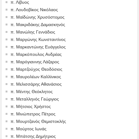
π. Λίβυος
π. Λουδοβίκος Νικόλαος
π. Μαϊδώνης Χρυσόστομος
π. Μακριδάκης Δαμασκηνός
π. Μανώλης Γεννάδιος
π. Μαργώνης Κωνσταντίνος
π. Μαρκαντώνης Ευάγγελος
π. Μαρκόπουλος Ανδρέας
π. Μαρόγιαννης Λάζαρος
π. Μαρτζούχος Θεοδόσιος
π. Μαυρολέων Καλλίνικος
π. Μελισσάρης Αθανάσιος
π. Μέντης Θεόκλητος
π. Μεταλληνός Γεώργιος
π. Μήτσιος Χρήστος
π. Μινώπετρος Πέτρος
π. Μουρτζανός Θεμιστοκλής
π. Μούρτος Ιωνάς
π. Μπάτσης Δημήτριος