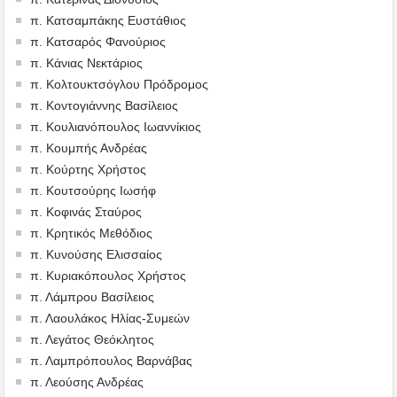
π. Κατσαμπάκης Ευστάθιος
π. Κατσαρός Φανούριος
π. Κάνιας Νεκτάριος
π. Κολτουκτσόγλου Πρόδρομος
π. Κοντογιάννης Βασίλειος
π. Κουλιανόπουλος Ιωαννίκιος
π. Κουμπής Ανδρέας
π. Κούρτης Χρήστος
π. Κουτσούρης Ιωσήφ
π. Κοφινάς Σταύρος
π. Κρητικός Μεθόδιος
π. Κυνούσης Ελισσαίος
π. Κυριακόπουλος Χρήστος
π. Λάμπρου Βασίλειος
π. Λαουλάκος Ηλίας-Συμεών
π. Λεγάτος Θεόκλητος
π. Λαμπρόπουλος Βαρνάβας
π. Λεούσης Ανδρέας