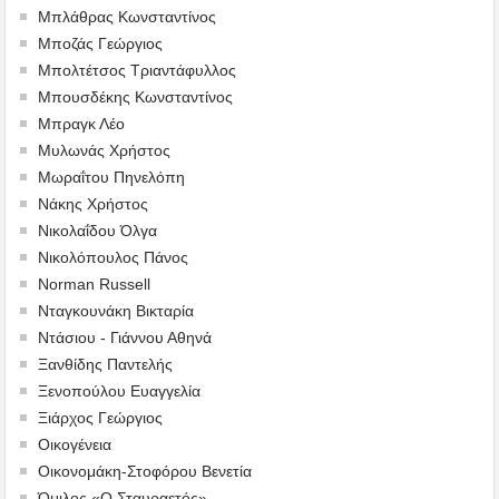
Μπλάθρας Κωνσταντίνος
Μποζάς Γεώργιος
Μπολτέτσος Τριαντάφυλλος
Μπουσδέκης Κωνσταντίνος
Μπραγκ Λέο
Μυλωνάς Χρήστος
Μωραΐτου Πηνελόπη
Νάκης Χρήστος
Νικολαΐδου Όλγα
Νικολόπουλος Πάνος
Norman Russell
Νταγκουνάκη Βικταρία
Ντάσιου - Γιάννου Αθηνά
Ξανθίδης Παντελής
Ξενοπούλου Ευαγγελία
Ξιάρχος Γεώργιος
Οικογένεια
Οικονομάκη-Στοφόρου Βενετία
Όμιλος «Ο Σταυραετός»