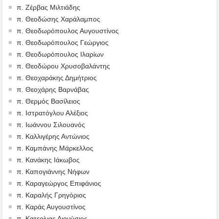
π. Ζέρβας Μιλτιάδης
π. Θεοδώσης Χαράλαμπος
π. Θεοδωρόπουλος Αυγουστίνος
π. Θεοδωρόπουλος Γεώργιος
π. Θεοδωρόπουλος Ιλαρίων
π. Θεοδώρου Χρυσοβαλάντης
π. Θεοχαράκης Δημήτριος
π. Θεοχάρης Βαρνάβας
π. Θερμός Βασίλειος
π. Ιστρατόγλου Αλέξιος
π. Ιωάννου Σιλουανός
π. Καλλιγέρης Αντώνιος
π. Καμπάνης Μάρκελλος
π. Κανάκης Ιάκωβος
π. Καπογιάννης Νήφων
π. Καραγεώργος Επιφάνιος
π. Καραλής Γρηγόριος
π. Καράς Αυγουστίνος
π. Κατερίνας Διονύσιος