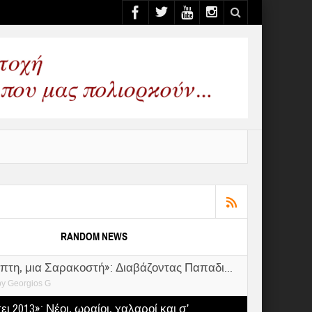
RANDOM NEWS
πτη, μια Σαρακοστή»: Διαβάζοντας Παπαδι...
by
Georgios G
ι 2013»: Νέοι, ωραίοι, χαλαροί και σ’ ...