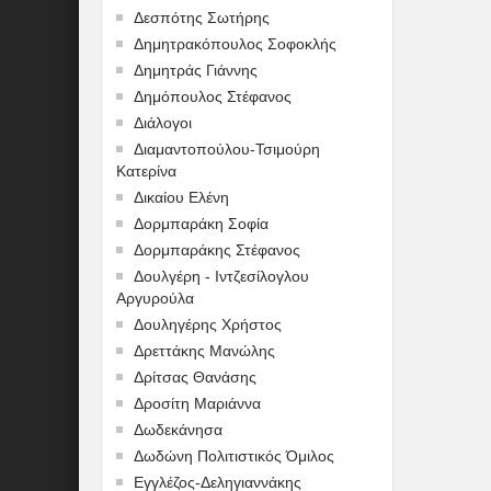
Δεσπότης Σωτήρης
Δημητρακόπουλος Σοφοκλής
Δημητράς Γιάννης
Δημόπουλος Στέφανος
Διάλογοι
Διαμαντοπούλου-Τσιμούρη
Κατερίνα
Δικαίου Ελένη
Δορμπαράκη Σοφία
Δορμπαράκης Στέφανος
Δουλγέρη - Ιντζεσίλογλου
Αργυρούλα
Δουληγέρης Χρήστος
Δρεττάκης Μανώλης
Δρίτσας Θανάσης
Δροσίτη Μαριάννα
Δωδεκάνησα
Δωδώνη Πολιτιστικός Όμιλος
Εγγλέζος-Δεληγιαννάκης