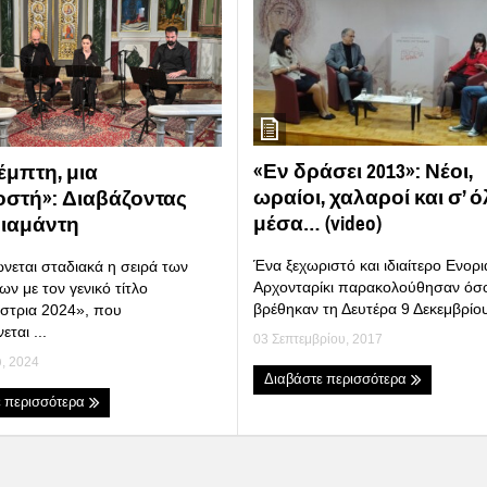
«Εν δράσει 2013»: Νέοι,
έμπτη, μια
ωραίοι, χαλαροί και σ’ 
στή»: Διαβάζοντας
μέσα… (video)
ιαμάντη
Ένα ξεχωριστό και ιδιαίτερο Ενορ
εται σταδιακά η σειρά των
Αρχονταρίκι παρακολούθησαν όσ
ν με τον γενικό τίτλο
βρέθηκαν τη Δευτέρα 9 Δεκεμβρίου
ίστρια 2024», που
ται ...
03 Σεπτεμβρίου, 2017
υ, 2024
Διαβάστε περισσότερα
ε περισσότερα