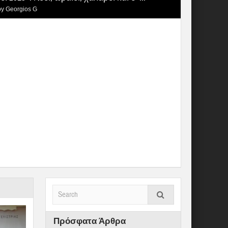
by
Georgios G
Πρόσφατα Άρθρα