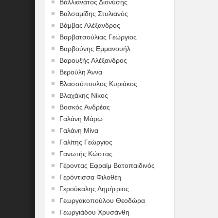
Βάλλιανάτος Διονύσης
Βαλσαμίδης Στυλιανός
Βάμβας Αλέξανδρος
Βαρβατσούλιας Γεώργιος
Βαρβούνης Εμμανουήλ
Βαρουξής Αλέξανδρος
Βερούλη Άννα
Βλασσόπουλος Κυριάκος
Βλαχάκης Νίκος
Βοσκός Ανδρέας
Γαλάνη Μάρω
Γαλάνη Μίνα
Γαλίτης Γεώργιος
Γανωτής Κώστας
Γέροντας Εφραίμ Βατοπαιδινός
Γερόντισσα Φιλοθέη
Γερούκαλης Δημήτριος
Γεωργακοπούλου Θεοδώρα
Γεωργιάδου Χρυσάνθη