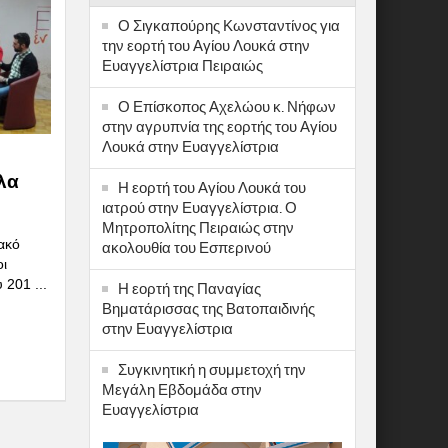
Ο Σιγκαπούρης Κωνσταντίνος για
την εορτή του Αγίου Λουκά στην
Ευαγγελίστρια Πειραιώς
Ο Επίσκοπος Αχελώου κ. Νήφων
στην αγρυπνία της εορτής του Αγίου
Λουκά στην Ευαγγελίστρια
όλα
Η εορτή του Αγίου Λουκά του
ιατρού στην Ευαγγελίστρια. Ο
Μητροπολίτης Πειραιώς στην
ιακό
ακολουθία του Εσπερινού
οι
 201 ...
Η εορτή της Παναγίας
Βηματάρισσας της Βατοπαιδινής
στην Ευαγγελίστρια
Συγκινητική η συμμετοχή την
Μεγάλη Εβδομάδα στην
Ευαγγελίστρια