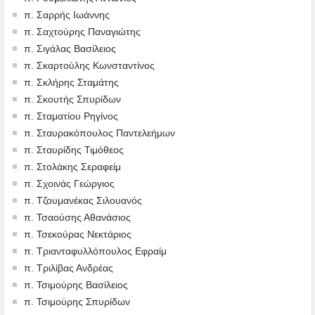
π. Σαρρής Ιωάννης
π. Σαχτούρης Παναγιώτης
π. Σιγάλας Βασίλειος
π. Σκαρτούλης Κωνσταντίνος
π. Σκλήρης Σταμάτης
π. Σκουτής Σπυρίδων
π. Σταματίου Ρηγίνος
π. Σταυρακόπουλος Παντελεήμων
π. Σταυρίδης Τιμόθεος
π. Στολάκης Σεραφείμ
π. Σχοινάς Γεώργιος
π. Τζουμανέκας Σιλουανός
π. Τσαούσης Αθανάσιος
π. Τσεκούρας Νεκτάριος
π. Τριανταφυλλόπουλος Εφραίμ
π. Τριλίβας Ανδρέας
π. Τσιμούρης Βασίλειος
π. Τσιμούρης Σπυρίδων