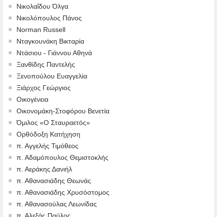
Νικολαΐδου Όλγα
Νικολόπουλος Πάνος
Norman Russell
Νταγκουνάκη Βικταρία
Ντάσιου - Γιάννου Αθηνά
Ξανθίδης Παντελής
Ξενοπούλου Ευαγγελία
Ξιάρχος Γεώργιος
Οικογένεια
Οικονομάκη-Στοφόρου Βενετία
Όμιλος «Ο Σταυραετός»
Ορθόδοξη Κατήχηση
π. Αγγελής Τιμόθεος
π. Αδαμόπουλος Θεμιστοκλής
π. Αεράκης Δανιήλ
π. Αθανασιάδης Θεωνάς
π. Αθανασιάδης Χρυσόστομος
π. Αθανασούλας Λεωνίδας
π. Αλεξάς Παύλος