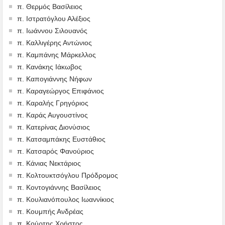
π. Θερμός Βασίλειος
π. Ιστρατόγλου Αλέξιος
π. Ιωάννου Σιλουανός
π. Καλλιγέρης Αντώνιος
π. Καμπάνης Μάρκελλος
π. Κανάκης Ιάκωβος
π. Καπογιάννης Νήφων
π. Καραγεώργος Επιφάνιος
π. Καραλής Γρηγόριος
π. Καράς Αυγουστίνος
π. Κατερίνας Διονύσιος
π. Κατσαμπάκης Ευστάθιος
π. Κατσαρός Φανούριος
π. Κάνιας Νεκτάριος
π. Κολτουκτσόγλου Πρόδρομος
π. Κοντογιάννης Βασίλειος
π. Κουλιανόπουλος Ιωαννίκιος
π. Κουμπής Ανδρέας
π. Κούρτης Χρήστος