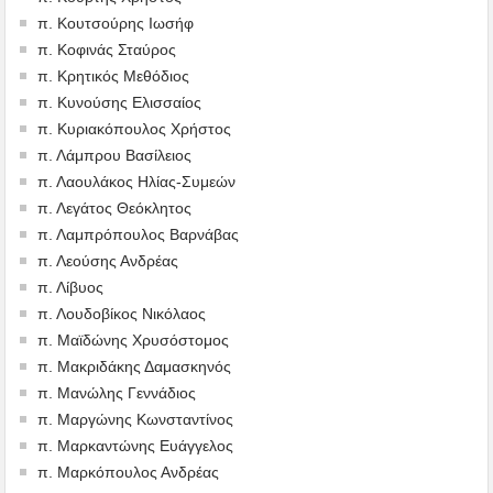
π. Κουτσούρης Ιωσήφ
π. Κοφινάς Σταύρος
π. Κρητικός Μεθόδιος
π. Κυνούσης Ελισσαίος
π. Κυριακόπουλος Χρήστος
π. Λάμπρου Βασίλειος
π. Λαουλάκος Ηλίας-Συμεών
π. Λεγάτος Θεόκλητος
π. Λαμπρόπουλος Βαρνάβας
π. Λεούσης Ανδρέας
π. Λίβυος
π. Λουδοβίκος Νικόλαος
π. Μαϊδώνης Χρυσόστομος
π. Μακριδάκης Δαμασκηνός
π. Μανώλης Γεννάδιος
π. Μαργώνης Κωνσταντίνος
π. Μαρκαντώνης Ευάγγελος
π. Μαρκόπουλος Ανδρέας