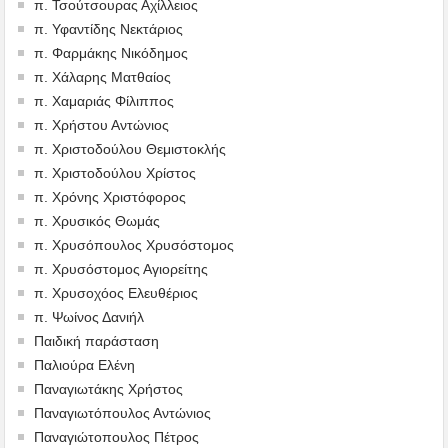
π. Τσούτσουρας Αχίλλειος
π. Υφαντίδης Νεκτάριος
π. Φαρμάκης Νικόδημος
π. Χάλαρης Ματθαίος
π. Χαμαριάς Φίλιππος
π. Χρήστου Αντώνιος
π. Χριστοδούλου Θεμιστοκλής
π. Χριστοδούλου Χρίστος
π. Χρόνης Χριστόφορος
π. Χρυσικός Θωμάς
π. Χρυσόπουλος Χρυσόστομος
π. Χρυσόστομος Αγιορείτης
π. Χρυσοχόος Ελευθέριος
π. Ψωίνος Δανιήλ
Παιδική παράσταση
Παλιούρα Ελένη
Παναγιωτάκης Χρήστος
Παναγιωτόπουλος Αντώνιος
Παναγιώτοπουλος Πέτρος