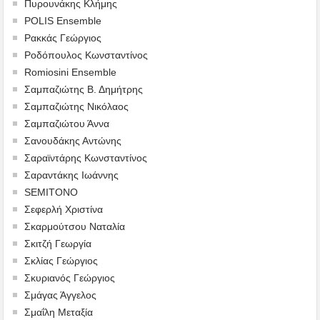
Πυρουνάκης Κλήμης
POLIS Ensemble
Ρακκάς Γεώργιος
Ροδόπουλος Κωνσταντίνος
Romiosini Ensemble
Σαμπαζιώτης Β. Δημήτρης
Σαμπαζιώτης Νικόλαος
Σαμπαζιώτου Άννα
Σανουδάκης Αντώνης
Σαραϊντάρης Κωνσταντίνος
Σαραντάκης Ιωάννης
SEMITONO
Σεφερλή Χριστίνα
Σκαρμούτσου Ναταλία
Σκιτζή Γεωργία
Σκλίας Γεώργιος
Σκυριανός Γεώργιος
Σμάγας Άγγελος
Σμαΐλη Μεταξία