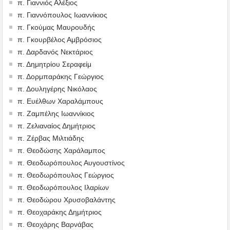
π. Γιαννιός Αλέξιος
π. Γιαννόπουλος Ιωαννίκιος
π. Γκούμας Μαυρουδής
π. Γκουρβέλος Αμβρόσιος
π. Δαρδανός Νεκτάριος
π. Δημητρίου Σεραφείμ
π. Δορμπαράκης Γεώργιος
π. Δουληγέρης Νικόλαος
π. Ευέλθων Χαραλάμπους
π. Ζαμπέλης Ιωαννίκιος
π. Ζελιαναίος Δημήτριος
π. Ζέρβας Μιλτιάδης
π. Θεοδώσης Χαράλαμπος
π. Θεοδωρόπουλος Αυγουστίνος
π. Θεοδωρόπουλος Γεώργιος
π. Θεοδωρόπουλος Ιλαρίων
π. Θεοδώρου Χρυσοβαλάντης
π. Θεοχαράκης Δημήτριος
π. Θεοχάρης Βαρνάβας