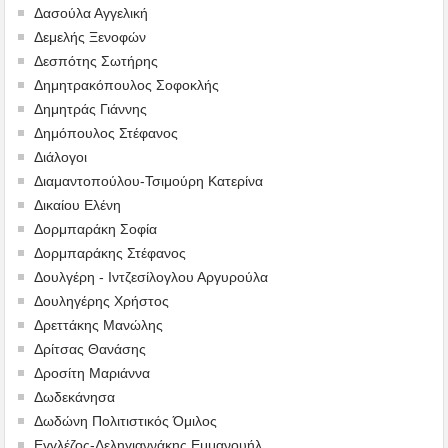
Δασούλα Αγγελική
Δεμελής Ξενοφών
Δεσπότης Σωτήρης
Δημητρακόπουλος Σοφοκλής
Δημητράς Γιάννης
Δημόπουλος Στέφανος
Διάλογοι
Διαμαντοπούλου-Τσιμούρη Κατερίνα
Δικαίου Ελένη
Δορμπαράκη Σοφία
Δορμπαράκης Στέφανος
Δουλγέρη - Ιντζεσίλογλου Αργυρούλα
Δουληγέρης Χρήστος
Δρεττάκης Μανώλης
Δρίτσας Θανάσης
Δροσίτη Μαριάννα
Δωδεκάνησα
Δωδώνη Πολιτιστικός Όμιλος
Εγγλέζος-Δεληγιαννάκης Εμμανουήλ