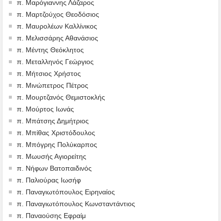
π. Μαρόγιαννης Λάζαρος
π. Μαρτζούχος Θεοδόσιος
π. Μαυρολέων Καλλίνικος
π. Μελισσάρης Αθανάσιος
π. Μέντης Θεόκλητος
π. Μεταλληνός Γεώργιος
π. Μήτσιος Χρήστος
π. Μινώπετρος Πέτρος
π. Μουρτζανός Θεμιστοκλής
π. Μούρτος Ιωνάς
π. Μπάτσης Δημήτριος
π. Μπίθας Χριστόδουλος
π. Μπόγρης Πολύκαρπος
π. Μωυσής Αγιορείτης
π. Νήφων Βατοπαιδινός
π. Παλιούρας Ιωσήφ
π. Παναγιωτόπουλος Ειρηναίος
π. Παναγιωτόπουλος Κωνσταντάντιος
π. Παναούσης Εφραίμ