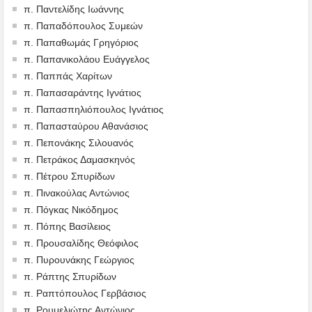
π. Παντελίδης Ιωάννης
π. Παπαδόπουλος Συμεών
π. Παπαθωμάς Γρηγόριος
π. Παπανικολάου Ευάγγελος
π. Παππάς Χαρίτων
π. Παπασαράντης Ιγνάτιος
π. Παπασπηλιόπουλος Ιγνάτιος
π. Παπασταύρου Αθανάσιος
π. Πεπονάκης Σιλουανός
π. Πετράκος Δαμασκηνός
π. Πέτρου Σπυρίδων
π. Πινακούλας Αντώνιος
π. Πόγκας Νικόδημος
π. Πόπης Βασίλειος
π. Προυσαλίδης Θεόφιλος
π. Πυρουνάκης Γεώργιος
π. Ράπτης Σπυρίδων
π. Ραπτόπουλος Γερβάσιος
π. Ρουμελιώτης Αντώνιος