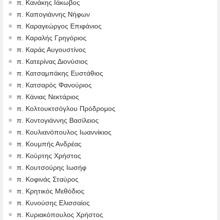
π. Κανάκης Ιάκωβος
π. Καπογιάννης Νήφων
π. Καραγεώργος Επιφάνιος
π. Καραλής Γρηγόριος
π. Καράς Αυγουστίνος
π. Κατερίνας Διονύσιος
π. Κατσαμπάκης Ευστάθιος
π. Κατσαρός Φανούριος
π. Κάνιας Νεκτάριος
π. Κολτουκτσόγλου Πρόδρομος
π. Κοντογιάννης Βασίλειος
π. Κουλιανόπουλος Ιωαννίκιος
π. Κουμπής Ανδρέας
π. Κούρτης Χρήστος
π. Κουτσούρης Ιωσήφ
π. Κοφινάς Σταύρος
π. Κρητικός Μεθόδιος
π. Κυνούσης Ελισσαίος
π. Κυριακόπουλος Χρήστος