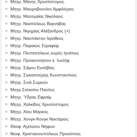
Μητρ. Μάνης Χρυσόστομος
Μητρ. Μαυροβουνίου Αμφιλόχιος
Μητρ. Μεσογαίας Νικόλαος
Μητρ. Νεαπόλεως Βαρνάβας
Μητρ. Νιγηρίας Αλέξανδρος (+)
Μητρ. Ναυπάκτου Ιερόθεος
Μητρ. Πειραιώς Σεραφείμ
Μητρ. Πενταπόλεως κυρός Ιγνάτιος
Μητρ. Προικοννήσου κ. Ιωσήφ
Μητρ. Σάμου Ευσέβιος
Μητρ. Σιγκαπούρης Κωνσταντίνος
Μητρ. Σινά Συμεών
Μητρ.Σισανίου Παύλος
Μητρ. Ύδρας Εφραίμ
Μητρ. Χαλκίδος Χρυσόστομος
Μητρ. Χίου Μάρκος
Μητρ. Χονγκ-Κονγκ Νεκτάριος
Θεοφ. Αχελώου Νήφων
θεοφ. Χριστιανουπόλεως Προκόπιος