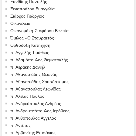
Ξανθίδης Παντελής
Ξενοπούλου Ευαγγελία
Ξιάρχος Γεώργιος
Οικογένεια
Οικονομάκη-Στοφόρου Βενετία
Όμιλος «Ο Σταυραετός»
Ορθόδοξη Κατήχηση
π. Αγγελής Τιμόθεος
π. Αδαμόπουλος Θεμιστοκλής
π. Αεράκης Δανιήλ
π. Αθανασιάδης Θεωνάς
π. Αθανασιάδης Χρυσόστομος
π. Αθανασούλας Λεωνίδας
π. Αλεξάς Παύλος
π. Ανδρεόπουλος Ανδρέας
π. Ανδρουτσόπουλος Ιερόθεος
π. Ανθόπουλος Άγγελος
π. Αντίπας
π. Αρβανίτης Επιφάνιος