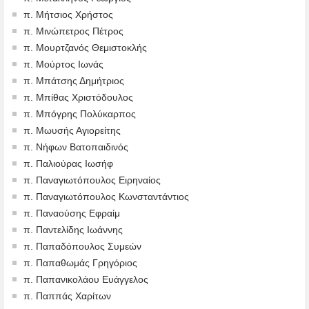
π. Μήτσιος Χρήστος
π. Μινώπετρος Πέτρος
π. Μουρτζανός Θεμιστοκλής
π. Μούρτος Ιωνάς
π. Μπάτσης Δημήτριος
π. Μπίθας Χριστόδουλος
π. Μπόγρης Πολύκαρπος
π. Μωυσής Αγιορείτης
π. Νήφων Βατοπαιδινός
π. Παλιούρας Ιωσήφ
π. Παναγιωτόπουλος Ειρηναίος
π. Παναγιωτόπουλος Κωνσταντάντιος
π. Παναούσης Εφραίμ
π. Παντελίδης Ιωάννης
π. Παπαδόπουλος Συμεών
π. Παπαθωμάς Γρηγόριος
π. Παπανικολάου Ευάγγελος
π. Παππάς Χαρίτων