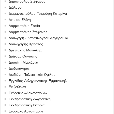
Δημόπουλος Στέφανος
Διάλογοι
Διαμαντοπούλου-Τσιμούρη Κατερίνα
Δικαίου Ελένη
Δορμπαράκη Σοφία
Δορμπαράκης Στέφανος
Δουλγέρη - Ιντζεσίλογλου Αργυρούλα
Δουληγέρης Χρήστος
Δρεττάκης Μανώλης
Δρίτσας Θανάσης
Δροσίτη Μαριάννα
Δωδεκάνησα
Δωδώνη Πολιτιστικός Όμιλος
Εγγλέζος-Δεληγιαννάκης Εμμανουήλ
Εκ βαθέων
Εκδόσεις «Αρχονταρίκι»
Εκκλησιαστική Ζωγραφική
Εκκλησιαστική Ιστορία
Ενοριακό Αρχονταρίκι