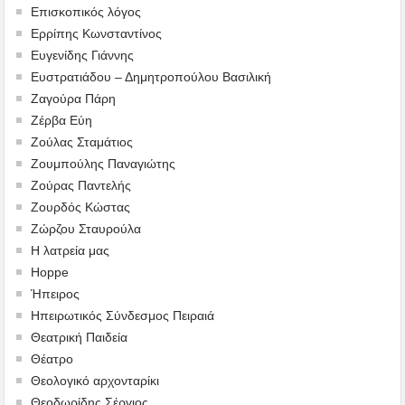
Επισκοπικός λόγος
Ερρίπης Κωνσταντίνος
Ευγενίδης Γιάννης
Ευστρατιάδου – Δημητροπούλου Βασιλική
Ζαγούρα Πάρη
Ζέρβα Εύη
Ζούλας Σταμάτιος
Ζουμπούλης Παναγιώτης
Ζούρας Παντελής
Ζουρδός Κώστας
Ζώρζου Σταυρούλα
Η λατρεία μας
Hoppe
Ήπειρος
Ηπειρωτικός Σύνδεσμος Πειραιά
Θεατρική Παιδεία
Θέατρο
Θεολογικό αρχονταρίκι
Θεοδωρίδης Σέργιος