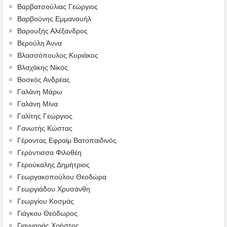
Βαρβατσούλιας Γεώργιος
Βαρβούνης Εμμανουήλ
Βαρουξής Αλέξανδρος
Βερούλη Άννα
Βλασσόπουλος Κυριάκος
Βλαχάκης Νίκος
Βοσκός Ανδρέας
Γαλάνη Μάρω
Γαλάνη Μίνα
Γαλίτης Γεώργιος
Γανωτής Κώστας
Γέροντας Εφραίμ Βατοπαιδινός
Γερόντισσα Φιλοθέη
Γερούκαλης Δημήτριος
Γεωργακοπούλου Θεοδώρα
Γεωργιάδου Χρυσάνθη
Γεωργίου Κοσμάς
Γιάγκου Θεόδωρος
Γιανναράς Χρήστος