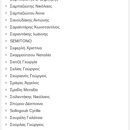
Σαμπαζιώτης Νικόλαος
Σαμπαζιώτου Άννα
Σανουδάκης Αντώνης
Σαραϊντάρης Κωνσταντίνος
Σαραντάκης Ιωάννης
SEMITONO
Σεφερλή Χριστίνα
Σκαρμούτσου Ναταλία
Σκιτζή Γεωργία
Σκλίας Γεώργιος
Σκυριανός Γεώργιος
Σμάγας Άγγελος
Σμαΐλη Μεταξία
Σοϊλεντάκης Νικόλαος
Σπύρου Δέσποινα
Sollogoub Cyrille
Σουρέλη Γαλάτεια
Σούρλας Γεώργιος