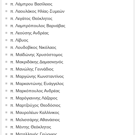
π. Λάμπρου Βασίλειος
π. Λαουλάκος Ηλίας-Συμεών
π. Λεγάτος Θεόκλητος
π. Λαμπρόπουλος Βαρνάβας
π. Λεούσης Ανδρέας
π. Λίβυος
π. Λουδοβίκος Νικόλαος
π. Μαϊδώνης Χρυσόστομος
π. Μακριδάκης Δαμασκηνός
π. Μανώλης Γεννάδιος
π. Μαργώνης Κωνσταντίνος
π. Μαρκαντώνης Ευάγγελος
π. Μαρκόπουλος Ανδρέας
π. Μαρόγιαννης Λάζαρος
π. Μαρτζούχος Θεοδόσιος
π. Μαυρολέων Καλλίνικος
π. Μελισσάρης Αθανάσιος
π. Μέντης Θεόκλητος
π. Μεταλληνός Γεώργιος