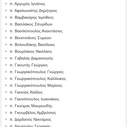
π. Αργυρός Ιγνάτιος
π. Αφαλωνιάτης Δημήτριος
π. Βαμβακάρης Ιερόθεος
π. Βασιλάκος Σπυρίδων
π. Βασιλόπουλος Αναστάσιος
π. Βενετσιάνος Συμεών
π. Βολουδάκης Βασίλειος
π. Βουρλάκος Νικόλαος
π. Γαβαλάς Δαμασκηνός
π. Γανωτής Γεώργιος
π. Γεωργακόπουλος Γεώργιος
π. Γεωργακόπουλος Καλλίνικος
π. Γεωργακόπουλος Μαρίνος
π. Γιαννιός Αλέξιος
π. Γιαννόπουλος Ιωαννίκιος
π. Γκούμας Μαυρουδής
π. Γκουρβέλος Αμβρόσιος
π. Δαρδανός Νεκτάριος
π. Δημητρίου Σεραφείμ