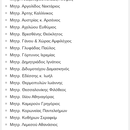
Μητρ. Αργολίδος Νεκτάριος
Μητρ. Άρτης Καλλίνικος
Μητρ. Αυστρίας κ. Αρσένιος
Μητρ. Αχελώου Ευθύμιος
Μητρ. Βρεσθένης Θεόκλητος
Μητρ. Γάνου & Χώρας Αμφιλόχιος
Μητρ. Γλυφάδας Παύλος
Μητρ. Γόρτυνος Ιερεμίας
Μητρ. Δημητριάδος Ιγνάτιος
Μητρ. Διδυμοτείχου Δαμασκηνός
Μητρ. Εδέσσης κ. Ιωήλ
Μητρ. Θερμοπυλών Ιωάννης
Μητρ. Θεσσαλονίκης Φιλόθεος
Μητρ. Ιλίου Αθηναγόρας
Μητρ. Καμερούν Γρηγόριος
Μητρ. Κορωνείας Παντελεήμων
Μητρ. Κυθήρων Σεραφείμ
Μητρ. Λεμεσού Αθανάσιος