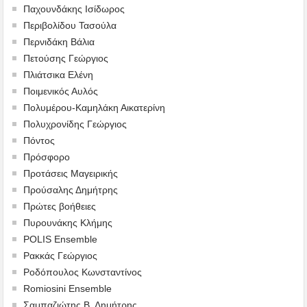
Παχουνδάκης Ισίδωρος
Περιβολίδου Τασούλα
Περνιδάκη Βάλια
Πετούσης Γεώργιος
Πλιάτσικα Ελένη
Ποιμενικός Αυλός
Πολυμέρου-Καμηλάκη Αικατερίνη
Πολυχρονίδης Γεώργιος
Πόντος
Πρόσφορο
Προτάσεις Μαγειρικής
Προύσαλης Δημήτρης
Πρώτες βοήθειες
Πυρουνάκης Κλήμης
POLIS Ensemble
Ρακκάς Γεώργιος
Ροδόπουλος Κωνσταντίνος
Romiosini Ensemble
Σαμπαζιώτης Β. Δημήτρης