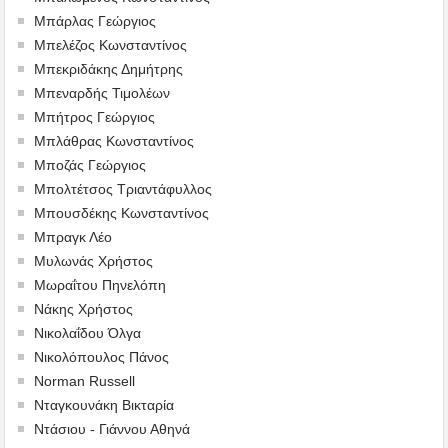
Μπάρλας Γεώργιος
Μπελέζος Κωνσταντίνος
Μπεκριδάκης Δημήτρης
Μπεναρδής Τιμολέων
Μπήτρος Γεώργιος
Μπλάθρας Κωνσταντίνος
Μποζάς Γεώργιος
Μπολτέτσος Τριαντάφυλλος
Μπουσδέκης Κωνσταντίνος
Μπραγκ Λέο
Μυλωνάς Χρήστος
Μωραΐτου Πηνελόπη
Νάκης Χρήστος
Νικολαΐδου Όλγα
Νικολόπουλος Πάνος
Norman Russell
Νταγκουνάκη Βικταρία
Ντάσιου - Γιάννου Αθηνά