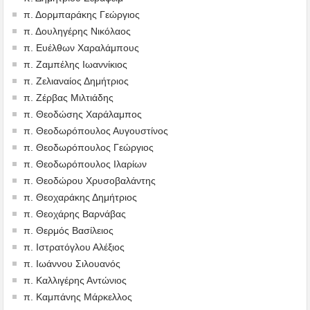
π. Δορμπαράκης Γεώργιος
π. Δουληγέρης Νικόλαος
π. Ευέλθων Χαραλάμπους
π. Ζαμπέλης Ιωαννίκιος
π. Ζελιαναίος Δημήτριος
π. Ζέρβας Μιλτιάδης
π. Θεοδώσης Χαράλαμπος
π. Θεοδωρόπουλος Αυγουστίνος
π. Θεοδωρόπουλος Γεώργιος
π. Θεοδωρόπουλος Ιλαρίων
π. Θεοδώρου Χρυσοβαλάντης
π. Θεοχαράκης Δημήτριος
π. Θεοχάρης Βαρνάβας
π. Θερμός Βασίλειος
π. Ιστρατόγλου Αλέξιος
π. Ιωάννου Σιλουανός
π. Καλλιγέρης Αντώνιος
π. Καμπάνης Μάρκελλος