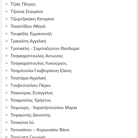
Τζιάς Πέτρος
Τζούνα Σταυρίνα
Τζωρτζακάκη Κατερίνα
Τοκατλίδου Αθηνά
Τουφεξής Εμμανουήλ
Τρικαλίτη Αγγελική
Τριπικέλη - Σαμπαζιώτου Θεοδώρα
Τσαγκαρόπουλος Αντώνιος
Τσαγκαρόπουλος Λυκούργος
Τσαμπούλα-Γκαβογιάννη Ελένη
Τσαπάρα Αγγελική
Tσεβοπούλου Πέγκυ
Τσεκούρας Ευάγγελος
Τσιαμούλης Χρήστος
Τσιμούρη - Χαρατζοπούλου Μαρία
Τσιριγώτης Διονύσης
Τσοκώνα Ιώ
Τσουκάτου – Κορωναίου Βάνα
Τσούμπα Γεωργία