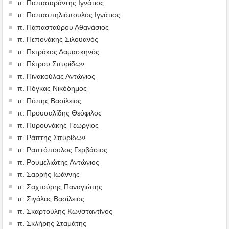
π. Παπασαράντης Ιγνάτιος
π. Παπασπηλιόπουλος Ιγνάτιος
π. Παπασταύρου Αθανάσιος
π. Πεπονάκης Σιλουανός
π. Πετράκος Δαμασκηνός
π. Πέτρου Σπυρίδων
π. Πινακούλας Αντώνιος
π. Πόγκας Νικόδημος
π. Πόπης Βασίλειος
π. Προυσαλίδης Θεόφιλος
π. Πυρουνάκης Γεώργιος
π. Ράπτης Σπυρίδων
π. Ραπτόπουλος Γερβάσιος
π. Ρουμελιώτης Αντώνιος
π. Σαρρής Ιωάννης
π. Σαχτούρης Παναγιώτης
π. Σιγάλας Βασίλειος
π. Σκαρτούλης Κωνσταντίνος
π. Σκλήρης Σταμάτης