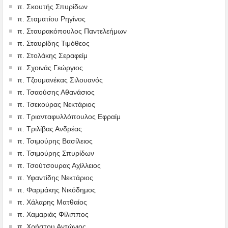
π. Σκουτής Σπυρίδων
π. Σταματίου Ρηγίνος
π. Σταυρακόπουλος Παντελεήμων
π. Σταυρίδης Τιμόθεος
π. Στολάκης Σεραφείμ
π. Σχοινάς Γεώργιος
π. Τζουμανέκας Σιλουανός
π. Τσαούσης Αθανάσιος
π. Τσεκούρας Νεκτάριος
π. Τριανταφυλλόπουλος Εφραίμ
π. Τριλίβας Ανδρέας
π. Τσιμούρης Βασίλειος
π. Τσιμούρης Σπυρίδων
π. Τσούτσουρας Αχίλλειος
π. Υφαντίδης Νεκτάριος
π. Φαρμάκης Νικόδημος
π. Χάλαρης Ματθαίος
π. Χαμαριάς Φίλιππος
π. Χρήστου Αντώνιος