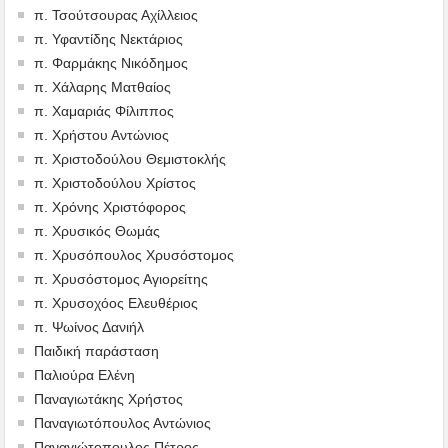
π. Τσούτσουρας Αχίλλειος
π. Υφαντίδης Νεκτάριος
π. Φαρμάκης Νικόδημος
π. Χάλαρης Ματθαίος
π. Χαμαριάς Φίλιππος
π. Χρήστου Αντώνιος
π. Χριστοδούλου Θεμιστοκλής
π. Χριστοδούλου Χρίστος
π. Χρόνης Χριστόφορος
π. Χρυσικός Θωμάς
π. Χρυσόπουλος Χρυσόστομος
π. Χρυσόστομος Αγιορείτης
π. Χρυσοχόος Ελευθέριος
π. Ψωίνος Δανιήλ
Παιδική παράσταση
Παλιούρα Ελένη
Παναγιωτάκης Χρήστος
Παναγιωτόπουλος Αντώνιος
Παναγιώτοπουλος Πέτρος