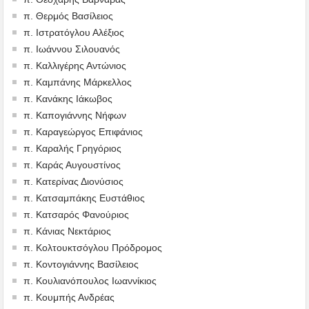
π. Θερμός Βασίλειος
π. Ιστρατόγλου Αλέξιος
π. Ιωάννου Σιλουανός
π. Καλλιγέρης Αντώνιος
π. Καμπάνης Μάρκελλος
π. Κανάκης Ιάκωβος
π. Καπογιάννης Νήφων
π. Καραγεώργος Επιφάνιος
π. Καραλής Γρηγόριος
π. Καράς Αυγουστίνος
π. Κατερίνας Διονύσιος
π. Κατσαμπάκης Ευστάθιος
π. Κατσαρός Φανούριος
π. Κάνιας Νεκτάριος
π. Κολτουκτσόγλου Πρόδρομος
π. Κοντογιάννης Βασίλειος
π. Κουλιανόπουλος Ιωαννίκιος
π. Κουμπής Ανδρέας