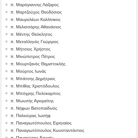
π. Μαρόγιαννης Λάζαρος
π. Μαρτζούχος Θεοδόσιος
π. Μαυρολέων Καλλίνικος
π. Μελισσάρης Αθανάσιος
π. Μέντης Θεόκλητος
π. Μεταλληνός Γεώργιος
π. Μήτσιος Χρήστος
π. Μινώπετρος Πέτρος
π. Μουρτζανός Θεμιστοκλής
π. Μούρτος Ιωνάς
π. Μπάτσης Δημήτριος
π. Μπίθας Χριστόδουλος
π. Μπόγρης Πολύκαρπος
π. Μωυσής Αγιορείτης
π. Νήφων Βατοπαιδινός
π. Παλιούρας Ιωσήφ
π. Παναγιωτόπουλος Ειρηναίος
π. Παναγιωτόπουλος Κωνσταντάντιος
π. Παναούσης Εφραίμ