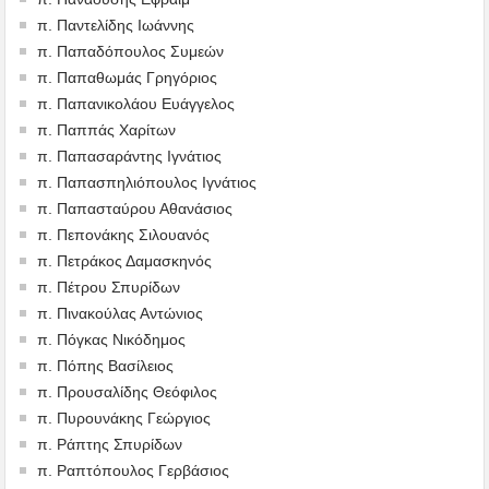
π. Παντελίδης Ιωάννης
π. Παπαδόπουλος Συμεών
π. Παπαθωμάς Γρηγόριος
π. Παπανικολάου Ευάγγελος
π. Παππάς Χαρίτων
π. Παπασαράντης Ιγνάτιος
π. Παπασπηλιόπουλος Ιγνάτιος
π. Παπασταύρου Αθανάσιος
π. Πεπονάκης Σιλουανός
π. Πετράκος Δαμασκηνός
π. Πέτρου Σπυρίδων
π. Πινακούλας Αντώνιος
π. Πόγκας Νικόδημος
π. Πόπης Βασίλειος
π. Προυσαλίδης Θεόφιλος
π. Πυρουνάκης Γεώργιος
π. Ράπτης Σπυρίδων
π. Ραπτόπουλος Γερβάσιος