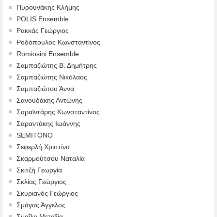
Πυρουνάκης Κλήμης
POLIS Ensemble
Ρακκάς Γεώργιος
Ροδόπουλος Κωνσταντίνος
Romiosini Ensemble
Σαμπαζιώτης Β. Δημήτρης
Σαμπαζιώτης Νικόλαος
Σαμπαζιώτου Άννα
Σανουδάκης Αντώνης
Σαραϊντάρης Κωνσταντίνος
Σαραντάκης Ιωάννης
SEMITONO
Σεφερλή Χριστίνα
Σκαρμούτσου Ναταλία
Σκιτζή Γεωργία
Σκλίας Γεώργιος
Σκυριανός Γεώργιος
Σμάγας Άγγελος
Σμαΐλη Μεταξία