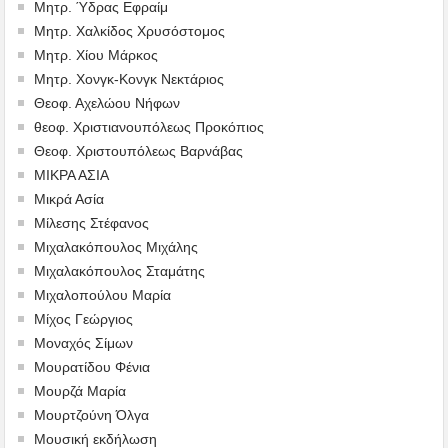
Μητρ. Ύδρας Εφραίμ
Μητρ. Χαλκίδος Χρυσόστομος
Μητρ. Χίου Μάρκος
Μητρ. Χονγκ-Κονγκ Νεκτάριος
Θεοφ. Αχελώου Νήφων
θεοφ. Χριστιανουπόλεως Προκόπιος
Θεοφ. Χριστουπόλεως Βαρνάβας
ΜΙΚΡΑ ΑΣΙΑ
Μικρά Ασία
Μίλεσης Στέφανος
Μιχαλακόπουλος Μιχάλης
Μιχαλακόπουλος Σταμάτης
Μιχαλοπούλου Μαρία
Μίχος Γεώργιος
Μοναχός Σίμων
Μουρατίδου Φένια
Μουρζά Μαρία
Μουρτζούνη Όλγα
Μουσική εκδήλωση