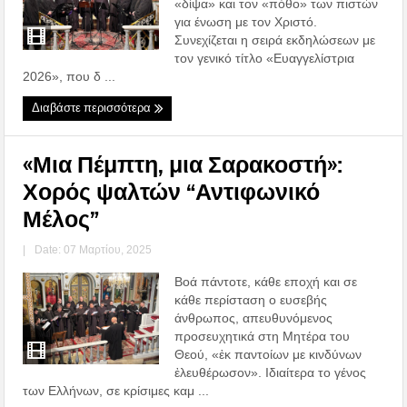
«δίψα» και τον «πόθο» των πιστών
για ένωση με τον Χριστό.
Συνεχίζεται η σειρά εκδηλώσεων με
τον γενικό τίτλο «Ευαγγελίστρια
2026», που δ ...
Διαβάστε περισσότερα
«Μια Πέμπτη, μια Σαρακοστή»:
Χορός ψαλτών “Αντιφωνικό
Μέλος”
|
Date: 07 Μαρτίου, 2025
Βοά πάντοτε, κάθε εποχή και σε
κάθε περίσταση ο ευσεβής
άνθρωπος, απευθυνόμενος
προσευχητικά στη Μητέρα του
Θεού, «ἐκ παντοίων με κινδύνων
ἐλευθέρωσον». Ιδιαίτερα το γένος
των Ελλήνων, σε κρίσιμες καμ ...