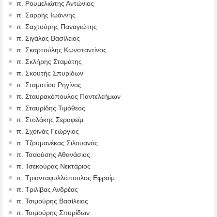
π. Ρουμελιώτης Αντώνιος
π. Σαρρής Ιωάννης
π. Σαχτούρης Παναγιώτης
π. Σιγάλας Βασίλειος
π. Σκαρτούλης Κωνσταντίνος
π. Σκλήρης Σταμάτης
π. Σκουτής Σπυρίδων
π. Σταματίου Ρηγίνος
π. Σταυρακόπουλος Παντελεήμων
π. Σταυρίδης Τιμόθεος
π. Στολάκης Σεραφείμ
π. Σχοινάς Γεώργιος
π. Τζουμανέκας Σιλουανός
π. Τσαούσης Αθανάσιος
π. Τσεκούρας Νεκτάριος
π. Τριανταφυλλόπουλος Εφραίμ
π. Τριλίβας Ανδρέας
π. Τσιμούρης Βασίλειος
π. Τσιμούρης Σπυρίδων