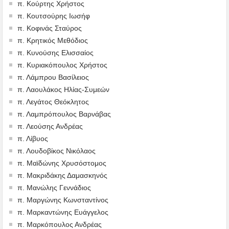
π. Κούρτης Χρήστος
π. Κουτσούρης Ιωσήφ
π. Κοφινάς Σταύρος
π. Κρητικός Μεθόδιος
π. Κυνούσης Ελισσαίος
π. Κυριακόπουλος Χρήστος
π. Λάμπρου Βασίλειος
π. Λαουλάκος Ηλίας-Συμεών
π. Λεγάτος Θεόκλητος
π. Λαμπρόπουλος Βαρνάβας
π. Λεούσης Ανδρέας
π. Λίβυος
π. Λουδοβίκος Νικόλαος
π. Μαϊδώνης Χρυσόστομος
π. Μακριδάκης Δαμασκηνός
π. Μανώλης Γεννάδιος
π. Μαργώνης Κωνσταντίνος
π. Μαρκαντώνης Ευάγγελος
π. Μαρκόπουλος Ανδρέας