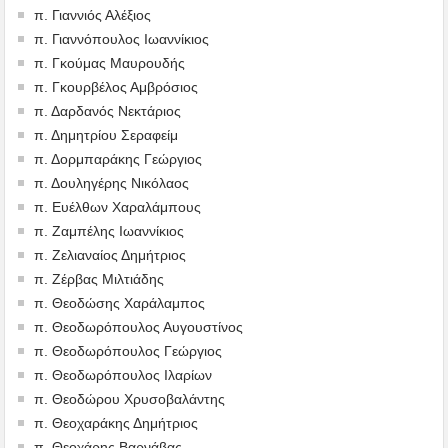
π. Γιαννιός Αλέξιος
π. Γιαννόπουλος Ιωαννίκιος
π. Γκούμας Μαυρουδής
π. Γκουρβέλος Αμβρόσιος
π. Δαρδανός Νεκτάριος
π. Δημητρίου Σεραφείμ
π. Δορμπαράκης Γεώργιος
π. Δουληγέρης Νικόλαος
π. Ευέλθων Χαραλάμπους
π. Ζαμπέλης Ιωαννίκιος
π. Ζελιαναίος Δημήτριος
π. Ζέρβας Μιλτιάδης
π. Θεοδώσης Χαράλαμπος
π. Θεοδωρόπουλος Αυγουστίνος
π. Θεοδωρόπουλος Γεώργιος
π. Θεοδωρόπουλος Ιλαρίων
π. Θεοδώρου Χρυσοβαλάντης
π. Θεοχαράκης Δημήτριος
π. Θεοχάρης Βαρνάβας