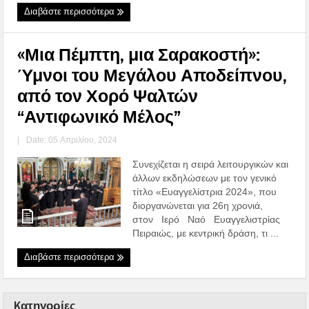
Διαβάστε περισσότερα
«Μια Πέμπτη, μια Σαρακοστή»:
Ύμνοι του Μεγάλου Αποδείπνου,
από τον Χορό Ψαλτών
“Αντιφωνικό Μέλος”
|
Date: 05 Απριλίου, 2024
Συνεχίζεται η σειρά λειτουργικών και
άλλων εκδηλώσεων με τον γενικό
τίτλο «Ευαγγελίστρια 2024», που
διοργανώνεται για 26η χρονιά,
στον Ιερό Ναό Ευαγγελιστρίας
Πειραιώς, με κεντρική δράση, τι ...
Διαβάστε περισσότερα
Kατηγορίες