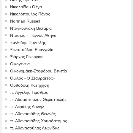
Νικολαΐδου Όλγα
Νικολόπουλος Πάνος
Norman Russell
Νταγκουνάκη Βικταρία
Ντάσιου - Γιάννου Αθηνά
Ξανθίδης Παντελής
Ξενοπούλου Ευαγγελία
Ξιάρχος Γεώργιος
Οικογένεια
Οικονομάκη-Στοφόρου Βενετία
Όμιλος «Ο Σταυραετός»
Ορθόδοξη Κατήχηση
π. Αγγελής Τιμόθεος
π. Αδαμόπουλος Θεμιστοκλής
π. Αεράκης Δανιήλ
π. Αθανασιάδης Θεωνάς
π. Αθανασιάδης Χρυσόστομος
π. Αθανασούλας Λεωνίδας