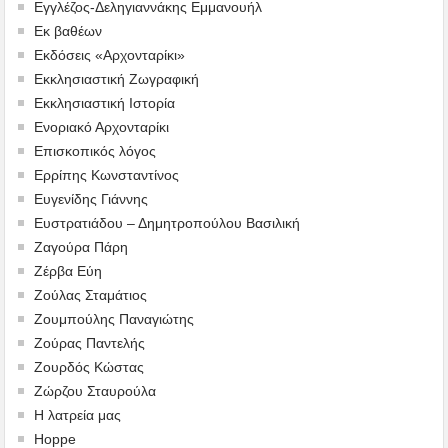
Εγγλέζος-Δεληγιαννάκης Εμμανουήλ
Εκ βαθέων
Εκδόσεις «Αρχονταρίκι»
Εκκλησιαστική Ζωγραφική
Εκκλησιαστική Ιστορία
Ενοριακό Αρχονταρίκι
Επισκοπικός λόγος
Ερρίπης Κωνσταντίνος
Ευγενίδης Γιάννης
Ευστρατιάδου – Δημητροπούλου Βασιλική
Ζαγούρα Πάρη
Ζέρβα Εύη
Ζούλας Σταμάτιος
Ζουμπούλης Παναγιώτης
Ζούρας Παντελής
Ζουρδός Κώστας
Ζώρζου Σταυρούλα
Η λατρεία μας
Hoppe