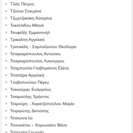
Τζιάς Πέτρος
Τζούνα Σταυρίνα
Τζωρτζακάκη Κατερίνα
Τοκατλίδου Αθηνά
Τουφεξής Εμμανουήλ
Τρικαλίτη Αγγελική
Τριπικέλη - Σαμπαζιώτου Θεοδώρα
Τσαγκαρόπουλος Αντώνιος
Τσαγκαρόπουλος Λυκούργος
Τσαμπούλα-Γκαβογιάννη Ελένη
Τσαπάρα Αγγελική
Tσεβοπούλου Πέγκυ
Τσεκούρας Ευάγγελος
Τσιαμούλης Χρήστος
Τσιμούρη - Χαρατζοπούλου Μαρία
Τσιριγώτης Διονύσης
Τσοκώνα Ιώ
Τσουκάτου – Κορωναίου Βάνα
Τσούμπα Γεωργία