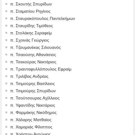
π. Σκουτής Σπυρίδων
π. Σταματίου Ρηγίνος
π. Σταυρακόπουλος Παντελεήμων
π. Σταυρίδης Τιμόθεος
π. Στολάκης Σεραφείμ
π. Σχοινάς Γεώργιος
π. Τζουμανέκας Σιλουανός
π. Τσαούσης Αθανάσιος
π. Τσεκούρας Νεκτάριος
π. Τριανταφυλλόπουλος Εφραίμ
π. Τριλίβας Ανδρέας
π. Τσιμούρης Βασίλειος
π. Τσιμούρης Σπυρίδων
π. Τσούτσουρας Αχίλλειος
π. Υφαντίδης Νεκτάριος
π. Φαρμάκης Νικόδημος
π. Χάλαρης Ματθαίος
π. Χαμαριάς Φίλιππος
π. Χρήστου Αντώνιος