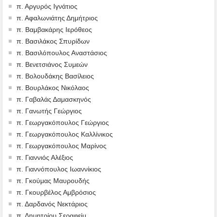
π. Αργυρός Ιγνάτιος
π. Αφαλωνιάτης Δημήτριος
π. Βαμβακάρης Ιερόθεος
π. Βασιλάκος Σπυρίδων
π. Βασιλόπουλος Αναστάσιος
π. Βενετσιάνος Συμεών
π. Βολουδάκης Βασίλειος
π. Βουρλάκος Νικόλαος
π. Γαβαλάς Δαμασκηνός
π. Γανωτής Γεώργιος
π. Γεωργακόπουλος Γεώργιος
π. Γεωργακόπουλος Καλλίνικος
π. Γεωργακόπουλος Μαρίνος
π. Γιαννιός Αλέξιος
π. Γιαννόπουλος Ιωαννίκιος
π. Γκούμας Μαυρουδής
π. Γκουρβέλος Αμβρόσιος
π. Δαρδανός Νεκτάριος
π. Δημητρίου Σεραφείμ