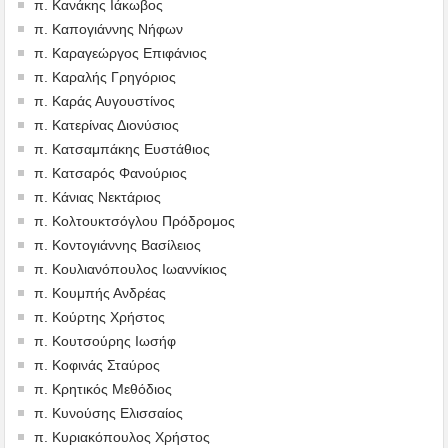
π. Κανάκης Ιάκωβος
π. Καπογιάννης Νήφων
π. Καραγεώργος Επιφάνιος
π. Καραλής Γρηγόριος
π. Καράς Αυγουστίνος
π. Κατερίνας Διονύσιος
π. Κατσαμπάκης Ευστάθιος
π. Κατσαρός Φανούριος
π. Κάνιας Νεκτάριος
π. Κολτουκτσόγλου Πρόδρομος
π. Κοντογιάννης Βασίλειος
π. Κουλιανόπουλος Ιωαννίκιος
π. Κουμπής Ανδρέας
π. Κούρτης Χρήστος
π. Κουτσούρης Ιωσήφ
π. Κοφινάς Σταύρος
π. Κρητικός Μεθόδιος
π. Κυνούσης Ελισσαίος
π. Κυριακόπουλος Χρήστος