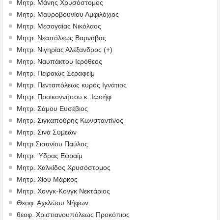
Μητρ. Μάνης Χρυσόστομος
Μητρ. Μαυροβουνίου Αμφιλόχιος
Μητρ. Μεσογαίας Νικόλαος
Μητρ. Νεαπόλεως Βαρνάβας
Μητρ. Νιγηρίας Αλέξανδρος (+)
Μητρ. Ναυπάκτου Ιερόθεος
Μητρ. Πειραιώς Σεραφείμ
Μητρ. Πενταπόλεως κυρός Ιγνάτιος
Μητρ. Προικοννήσου κ. Ιωσήφ
Μητρ. Σάμου Ευσέβιος
Μητρ. Σιγκαπούρης Κωνσταντίνος
Μητρ. Σινά Συμεών
Μητρ.Σισανίου Παύλος
Μητρ. Ύδρας Εφραίμ
Μητρ. Χαλκίδος Χρυσόστομος
Μητρ. Χίου Μάρκος
Μητρ. Χονγκ-Κονγκ Νεκτάριος
Θεοφ. Αχελώου Νήφων
θεοφ. Χριστιανουπόλεως Προκόπιος