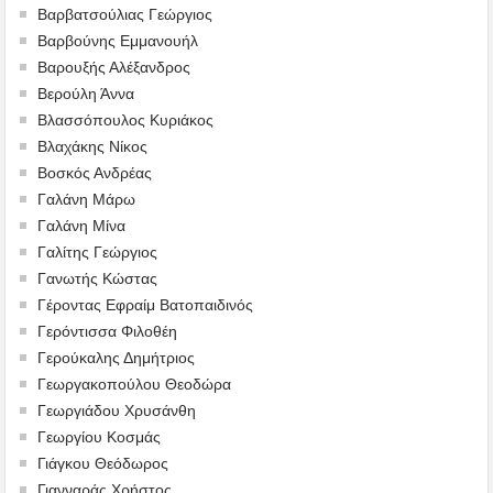
Βαρβατσούλιας Γεώργιος
Βαρβούνης Εμμανουήλ
Βαρουξής Αλέξανδρος
Βερούλη Άννα
Βλασσόπουλος Κυριάκος
Βλαχάκης Νίκος
Βοσκός Ανδρέας
Γαλάνη Μάρω
Γαλάνη Μίνα
Γαλίτης Γεώργιος
Γανωτής Κώστας
Γέροντας Εφραίμ Βατοπαιδινός
Γερόντισσα Φιλοθέη
Γερούκαλης Δημήτριος
Γεωργακοπούλου Θεοδώρα
Γεωργιάδου Χρυσάνθη
Γεωργίου Κοσμάς
Γιάγκου Θεόδωρος
Γιανναράς Χρήστος