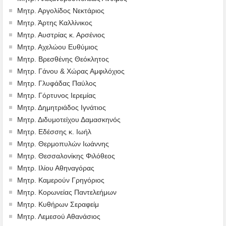
Μητρ. Αργολίδος Νεκτάριος
Μητρ. Άρτης Καλλίνικος
Μητρ. Αυστρίας κ. Αρσένιος
Μητρ. Αχελώου Ευθύμιος
Μητρ. Βρεσθένης Θεόκλητος
Μητρ. Γάνου & Χώρας Αμφιλόχιος
Μητρ. Γλυφάδας Παύλος
Μητρ. Γόρτυνος Ιερεμίας
Μητρ. Δημητριάδος Ιγνάτιος
Μητρ. Διδυμοτείχου Δαμασκηνός
Μητρ. Εδέσσης κ. Ιωήλ
Μητρ. Θερμοπυλών Ιωάννης
Μητρ. Θεσσαλονίκης Φιλόθεος
Μητρ. Ιλίου Αθηναγόρας
Μητρ. Καμερούν Γρηγόριος
Μητρ. Κορωνείας Παντελεήμων
Μητρ. Κυθήρων Σεραφείμ
Μητρ. Λεμεσού Αθανάσιος