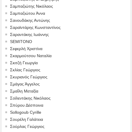
Σαμπαζιώτης Νικόλαος
Σαμπαζιώτου Άννα
Σανουδάκης Αντώνης
Σαραϊντάρης Κωνσταντίνος
Σαραντάκης Ιωάννης
SEMITONO
Σεφερλή Χριστίνα
Σκαρμούτσου Ναταλία
Σκιτζή Γεωργία
Σκλίας Γεώργιος
Σκυριανός Γεώργιος
Σμάγας Άγγελος
Σμαΐλη Μεταξία
Σοϊλεντάκης Νικόλαος
Σπύρου Δέσποινα
Sollogoub Cyrille
Σουρέλη Γαλάτεια
Σούρλας Γεώργιος