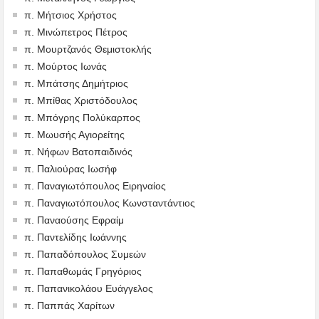
π. Μήτσιος Χρήστος
π. Μινώπετρος Πέτρος
π. Μουρτζανός Θεμιστοκλής
π. Μούρτος Ιωνάς
π. Μπάτσης Δημήτριος
π. Μπίθας Χριστόδουλος
π. Μπόγρης Πολύκαρπος
π. Μωυσής Αγιορείτης
π. Νήφων Βατοπαιδινός
π. Παλιούρας Ιωσήφ
π. Παναγιωτόπουλος Ειρηναίος
π. Παναγιωτόπουλος Κωνσταντάντιος
π. Παναούσης Εφραίμ
π. Παντελίδης Ιωάννης
π. Παπαδόπουλος Συμεών
π. Παπαθωμάς Γρηγόριος
π. Παπανικολάου Ευάγγελος
π. Παππάς Χαρίτων