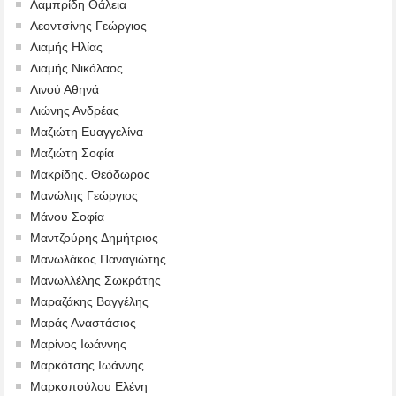
Λαμπρίδη Θάλεια
Λεοντσίνης Γεώργιος
Λιαμής Ηλίας
Λιαμής Νικόλαος
Λινού Αθηνά
Λιώνης Ανδρέας
Μαζιώτη Ευαγγελίνα
Μαζιώτη Σοφία
Μακρίδης. Θεόδωρος
Μανώλης Γεώργιος
Μάνου Σοφία
Μαντζούρης Δημήτριος
Μανωλάκος Παναγιώτης
Μανωλλέλης Σωκράτης
Μαραζάκης Βαγγέλης
Μαράς Αναστάσιος
Μαρίνος Ιωάννης
Μαρκότσης Ιωάννης
Μαρκοπούλου Ελένη