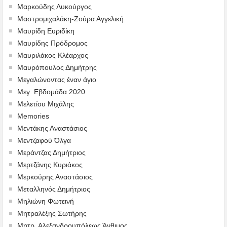
Μαρκούδης Λυκούργος
Μαστρομιχαλάκη-Ζούρα Αγγελική
Μαυρίδη Ευριδίκη
Μαυρίδης Πρόδρομος
Μαυριλάκος Κλέαρχος
Μαυρόπουλος Δημήτρης
Μεγαλώνοντας έναν άγιο
Μεγ. Εβδομάδα 2020
Μελετίου Μιχάλης
Memories
Μεντάκης Αναστάσιος
Μεντζαφού Όλγα
Μεράντζας Δημήτριος
Μερτζάνης Κυριάκος
Μερκούρης Αναστάσιος
Μεταλληνός Δημήτριος
Mηλιώνη Φωτεινή
Μητραλέξης Σωτήρης
Μητρ. Αλεξανδρουπόλεως Άνθιμος