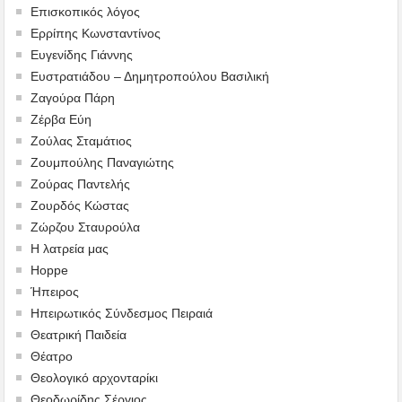
Επισκοπικός λόγος
Ερρίπης Κωνσταντίνος
Ευγενίδης Γιάννης
Ευστρατιάδου – Δημητροπούλου Βασιλική
Ζαγούρα Πάρη
Ζέρβα Εύη
Ζούλας Σταμάτιος
Ζουμπούλης Παναγιώτης
Ζούρας Παντελής
Ζουρδός Κώστας
Ζώρζου Σταυρούλα
Η λατρεία μας
Hoppe
Ήπειρος
Ηπειρωτικός Σύνδεσμος Πειραιά
Θεατρική Παιδεία
Θέατρο
Θεολογικό αρχονταρίκι
Θεοδωρίδης Σέργιος