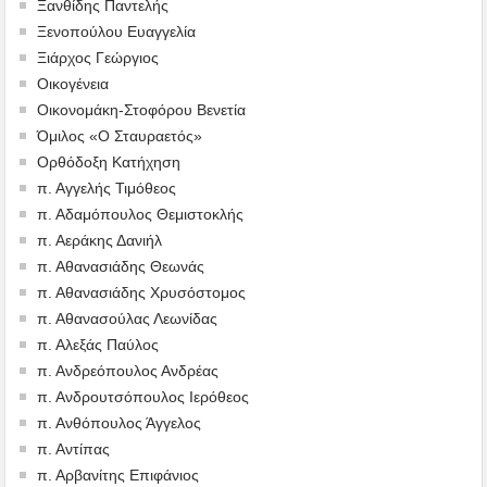
Ξανθίδης Παντελής
Ξενοπούλου Ευαγγελία
Ξιάρχος Γεώργιος
Οικογένεια
Οικονομάκη-Στοφόρου Βενετία
Όμιλος «Ο Σταυραετός»
Ορθόδοξη Κατήχηση
π. Αγγελής Τιμόθεος
π. Αδαμόπουλος Θεμιστοκλής
π. Αεράκης Δανιήλ
π. Αθανασιάδης Θεωνάς
π. Αθανασιάδης Χρυσόστομος
π. Αθανασούλας Λεωνίδας
π. Αλεξάς Παύλος
π. Ανδρεόπουλος Ανδρέας
π. Ανδρουτσόπουλος Ιερόθεος
π. Ανθόπουλος Άγγελος
π. Αντίπας
π. Αρβανίτης Επιφάνιος