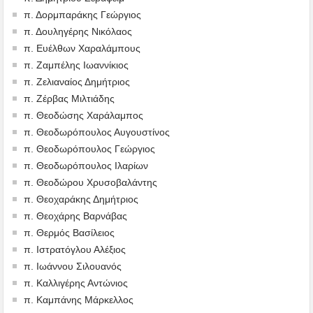
π. Δορμπαράκης Γεώργιος
π. Δουληγέρης Νικόλαος
π. Ευέλθων Χαραλάμπους
π. Ζαμπέλης Ιωαννίκιος
π. Ζελιαναίος Δημήτριος
π. Ζέρβας Μιλτιάδης
π. Θεοδώσης Χαράλαμπος
π. Θεοδωρόπουλος Αυγουστίνος
π. Θεοδωρόπουλος Γεώργιος
π. Θεοδωρόπουλος Ιλαρίων
π. Θεοδώρου Χρυσοβαλάντης
π. Θεοχαράκης Δημήτριος
π. Θεοχάρης Βαρνάβας
π. Θερμός Βασίλειος
π. Ιστρατόγλου Αλέξιος
π. Ιωάννου Σιλουανός
π. Καλλιγέρης Αντώνιος
π. Καμπάνης Μάρκελλος