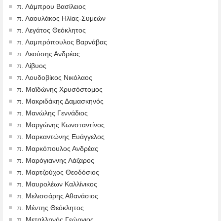
π. Λάμπρου Βασίλειος
π. Λαουλάκος Ηλίας-Συμεών
π. Λεγάτος Θεόκλητος
π. Λαμπρόπουλος Βαρνάβας
π. Λεούσης Ανδρέας
π. Λίβυος
π. Λουδοβίκος Νικόλαος
π. Μαϊδώνης Χρυσόστομος
π. Μακριδάκης Δαμασκηνός
π. Μανώλης Γεννάδιος
π. Μαργώνης Κωνσταντίνος
π. Μαρκαντώνης Ευάγγελος
π. Μαρκόπουλος Ανδρέας
π. Μαρόγιαννης Λάζαρος
π. Μαρτζούχος Θεοδόσιος
π. Μαυρολέων Καλλίνικος
π. Μελισσάρης Αθανάσιος
π. Μέντης Θεόκλητος
π. Μεταλληνός Γεώργιος