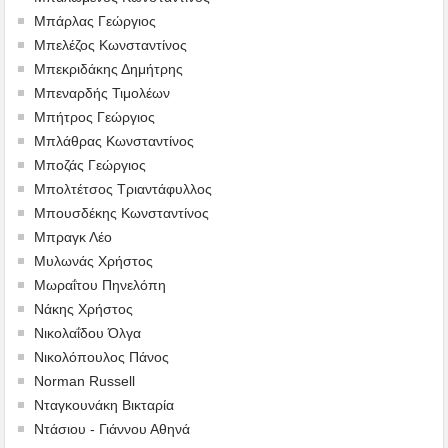
Μπάρλας Γεώργιος
Μπελέζος Κωνσταντίνος
Μπεκριδάκης Δημήτρης
Μπεναρδής Τιμολέων
Μπήτρος Γεώργιος
Μπλάθρας Κωνσταντίνος
Μποζάς Γεώργιος
Μπολτέτσος Τριαντάφυλλος
Μπουσδέκης Κωνσταντίνος
Μπραγκ Λέο
Μυλωνάς Χρήστος
Μωραΐτου Πηνελόπη
Νάκης Χρήστος
Νικολαΐδου Όλγα
Νικολόπουλος Πάνος
Norman Russell
Νταγκουνάκη Βικταρία
Ντάσιου - Γιάννου Αθηνά