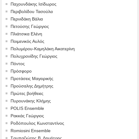
Παχουνδάκης Ισίδωρος
Περιβολίδου Τασούλα
Περνιδάκη Βάλια
Πετούσης Γεώργιος
Πλιάτσικα Ελένη
Ποιμενικός Αυλός
Πολυμέρου-Καμηλάκη Αικατερίνη
Πολυχρονίδης Γεώργιος
Πόντος
Πρόσφορο
Προτάσεις Μαγειρικής
Προύσαλης Δημήτρης
Πρώτες βοήθειες
Πυρουνάκης Κλήμης
POLIS Ensemble
Ρακκάς Γεώργιος
Ροδόπουλος Κωνσταντίνος
Romiosini Ensemble
Σαμπαζιώτης Β. Δημήτρης