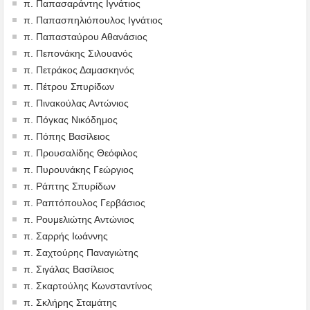
π. Παπασαράντης Ιγνάτιος
π. Παπασπηλιόπουλος Ιγνάτιος
π. Παπασταύρου Αθανάσιος
π. Πεπονάκης Σιλουανός
π. Πετράκος Δαμασκηνός
π. Πέτρου Σπυρίδων
π. Πινακούλας Αντώνιος
π. Πόγκας Νικόδημος
π. Πόπης Βασίλειος
π. Προυσαλίδης Θεόφιλος
π. Πυρουνάκης Γεώργιος
π. Ράπτης Σπυρίδων
π. Ραπτόπουλος Γερβάσιος
π. Ρουμελιώτης Αντώνιος
π. Σαρρής Ιωάννης
π. Σαχτούρης Παναγιώτης
π. Σιγάλας Βασίλειος
π. Σκαρτούλης Κωνσταντίνος
π. Σκλήρης Σταμάτης