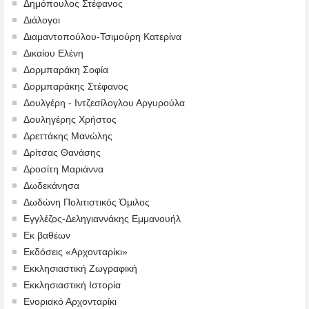
Δημόπουλος Στέφανος
Διάλογοι
Διαμαντοπούλου-Τσιμούρη Κατερίνα
Δικαίου Ελένη
Δορμπαράκη Σοφία
Δορμπαράκης Στέφανος
Δουλγέρη - Ιντζεσίλογλου Αργυρούλα
Δουληγέρης Χρήστος
Δρεττάκης Μανώλης
Δρίτσας Θανάσης
Δροσίτη Μαριάννα
Δωδεκάνησα
Δωδώνη Πολιτιστικός Όμιλος
Εγγλέζος-Δεληγιαννάκης Εμμανουήλ
Εκ βαθέων
Εκδόσεις «Αρχονταρίκι»
Εκκλησιαστική Ζωγραφική
Εκκλησιαστική Ιστορία
Ενοριακό Αρχονταρίκι