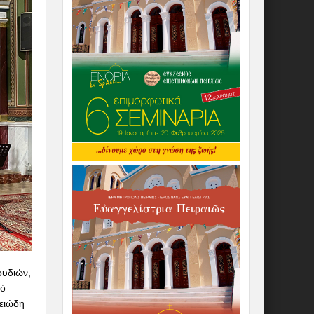
ουδιών,
τό
λειώδη