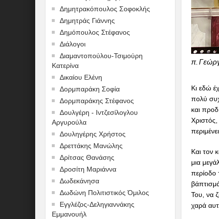
Δημητρακόπουλος Σοφοκλής
Δημητράς Γιάννης
Δημόπουλος Στέφανος
Διάλογοι
Διαμαντοπούλου-Τσιμούρη
π. Γεώρ
Κατερίνα
Δικαίου Ελένη
Κι εδώ έ
Δορμπαράκη Σοφία
πολύ συχ
Δορμπαράκης Στέφανος
και προδ
Δουλγέρη - Ιντζεσίλογλου
Χριστός,
Αργυρούλα
περιμένε
Δουληγέρης Χρήστος
Δρεττάκης Μανώλης
Και τον 
Δρίτσας Θανάσης
μια μεγά
Δροσίτη Μαριάννα
περίοδο 
Δωδεκάνησα
βάπτισμά 
Δωδώνη Πολιτιστικός Όμιλος
Του, να 
Εγγλέζος-Δεληγιαννάκης
χαρά αυτ
Εμμανουήλ