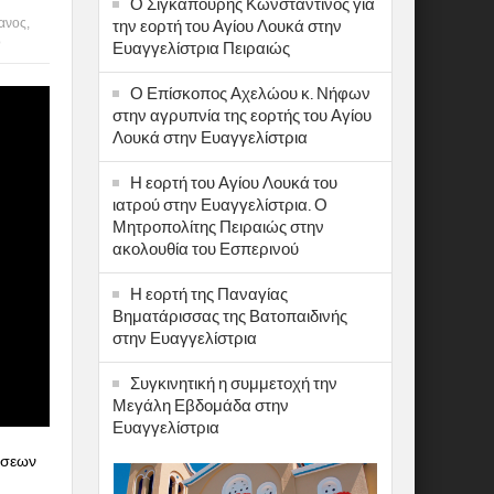
Ο Σιγκαπούρης Κωνσταντίνος για
ανος
,
την εορτή του Αγίου Λουκά στην
o
Ευαγγελίστρια Πειραιώς
Ο Επίσκοπος Αχελώου κ. Νήφων
στην αγρυπνία της εορτής του Αγίου
Λουκά στην Ευαγγελίστρια
Η εορτή του Αγίου Λουκά του
ιατρού στην Ευαγγελίστρια. Ο
Μητροπολίτης Πειραιώς στην
ακολουθία του Εσπερινού
Η εορτή της Παναγίας
Βηματάρισσας της Βατοπαιδινής
στην Ευαγγελίστρια
Συγκινητική η συμμετοχή την
Μεγάλη Εβδομάδα στην
Ευαγγελίστρια
ώσεων