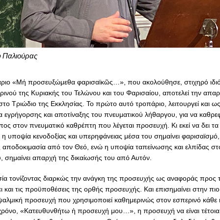
φ Παλιούρας
άριο «Μή προσευξώμεθα φαρισαϊκῶς…», που ακολούθησε, στιχηρό ιδι
ρινού της Κυριακής του Τελώνου και του Φαρισαίου, αποτελεί την απα
στο Τριώδιο της Εκκλησίας. Το πρώτο αυτό τροπάριο, λειτουργεί και ω
 εγρήγορσης και αποτίναξης του πνευματικού λήθαργου, για να καθρεφ
ος στον πνευματικό καθρέπτη που λέγεται προσευχή. Κι εκεί να δει τα
τί η υποψία κενοδοξίας και υπερηφάνειας μέσα του σημαίνει φαρισαϊσμό,
αποδοκιμασία από τον Θεό, ενώ η υποψία ταπείνωσης και ελπίδας στ
, σημαίνει απαρχή της δικαίωσής του από Αυτόν.
ία τονίζοντας διαρκώς την ανάγκη της προσευχής ως αναφοράς προς 
ει και τις προϋποθέσεις της ορθής προσευχής. Και επισημαίνει στην πιο
αλμική προσευχή που χρησιμοποιεί καθημερινώς στον εσπερινό κάθε
χρόνο, «Κατευθυνθήτω ἡ προσευχή μου…», η προσευχή να είναι τέτοι