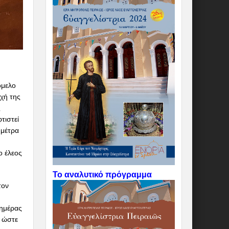
όμελο
ρχή της
ς
τιστεί
 μέτρα
ο έλεος
Το αναλυτικό πρόγραμμα
τον
 ημέρας
α ώστε