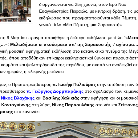
διοργανώνεται για 25η χρονιά, στον Ιερό Ναό
Ευαγγελιστρίας Πειραιώς, με κεντρική δράση, τις μ
εκδηλώσεις που πραγματοποιούνται κάθε Πέμπτη, 
γενικό τίτλο «Μια Πέμπτη, μια Σαρακοστή».
τη 9 Μαρτίου πραγματοποιήθηκε η δεύτερη εκδήλωση με τίτλο
“
«Μετα
ς…»: Μελωδήματα κι ακούσματα απ’ της Σαρακοστής τ’ αγίασμα
ική μουσική αφηγηματική εκδήλωση στο κατανυκτικό πνεύμα της Μεγ
ής, όπου αποδόθηκαν επίκαιροι εκκλησιαστικοί ύμνοι και παρουσιάστ
 κομμάτια και ψαλτοτράγουδα της περιόδου, με σκοπό να αναδειχθεί σ
ων ημερών, η ειλικρινής μετάνοια.
ίχαν, ο Πρωτοπρεσβύτερος
π. Ιωσήφ Παλιούρας
στην απόδοση των ύ
πρεσβύτερος
π. Γεώργιος Δορμπαράκης
στο σχολιασμό των κειμένω
ί
Νίκος Βλαχάκης
και
Βασίλης Χαλικιάς
στην αφήγηση και οι μουσικοί
 Κοντογιάννης
στη λύρα,
Νίκος Παραουλάκης
στο νέυ και
Στέφανος
ράκης
στο κανονάκι.