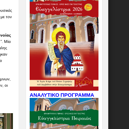
ουσικές
με τον
νοίας
…
”
. Μία
άλης
ηκαν
το
μνων,
ν, οι
ΑΝΑΛΥΤΙΚΟ ΠΡΟΓΡΑΜΜΑ