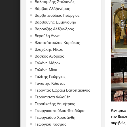
Βαλσαμίδης Στυλιανός
Βάμβας Αλέξανδρος
Βαρβατσούλιας Γεώργιος
Βαρβούνης Εμμανουήλ
Βαρουξής Αλέξανδρος
Βερούλη Άννα
Βλασσόπουλος Κυριάκος
Βλαχάκης Νίκος
Βοσκός Ανδρέας
Γαλάνη Μάρω
Γαλάνη Μίνα
Γαλίτης Γεώργιος
Γανωτής Κώστας
Γέροντας Εφραίμ Βατοπαιδινός
Γερόντισσα Φιλοθέη
Γερούκαλης Δημήτριος
Κεντρικό
Γεωργακοπούλου Θεοδώρα
τον θεολ
Γεωργιάδου Χρυσάνθη
ακριβώς 
Γεωργίου Κοσμάς