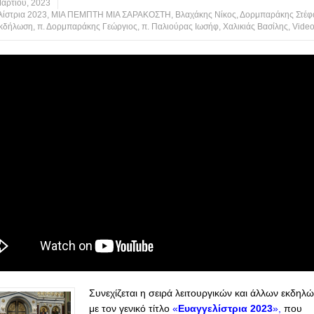
αρτίου, 2023
λίστρια 2023
,
ΜΙΑ ΠΕΜΠΤΗ ΜΙΑ ΣΑΡΑΚΟΣΤΗ
,
Βλαχάκης Νίκος
,
Δορμπαράκης Στέφ
εκδήλωση
,
π. Δορμπαράκης Γεώργιος
,
π. Παλιούρας Ιωσήφ
,
Χαλικιάς Βασίλης
,
Vide
Συνεχίζεται η σειρά λειτουργικών και άλλων εκδηλ
με τον γενικό τίτλο
«
Ευαγγελίστρια 2023
»,
που