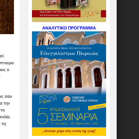
ΑΝΑΛΥΤΙΚΟ ΠΡΟΓΡΑΜΜΑ
τί
άπτισμα
ιος ο
ν
μως σαν
ια την
στο
ντολές
 τη