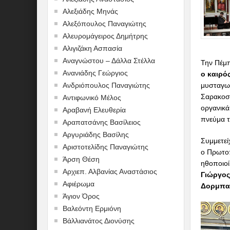
Αλεξιάδης Μηνάς
Αλεξόπουλος Παναγιώτης
Αλευρομάγειρος Δημήτρης
Αλιγιζάκη Ασπασία
Αναγνώστου – Δάλλα Στέλλα
Την Πέμπ
Ανανιάδης Γεώργιος
ο καιρό
Ανδριόπουλος Παναγιώτης
μυσταγωγ
Σαρακοστ
Αντιφωνικό Μέλος
οργανικά
Αραβανή Ελευθερία
πνεύμα τ
Αραπατσάνης Βασίλειος
Αργυριάδης Βασίλης
Συμμετε
Αριστοτελίδης Παναγιώτης
ο Πρωτο
Άρση Θέση
ηθοποιο
Αρχιεπ. Αλβανίας Αναστάσιος
Γιώργος
Αφιέρωμα
Δορμπα
Άγιον Όρος
Βαλεόντη Ερμιόνη
Βάλλιανάτος Διονύσης