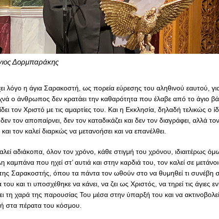
γιος Δορμπαράκης
χει λόγο η άγια Σαρακοστή, ως πορεία εύρεσης του αληθινού εαυτού, για
νά ο άνθρωπος δεν κρατάει την καθαρότητα που έλαβε από το άγιο β
ίδει τον Χριστό με τις αμαρτίες του. Και η Εκκλησία, δηλαδή τελικώς ο ίδ
 δεν τον αποπαίρνει, δεν τον καταδικάζει και δεν τον διαγράφει, αλλά το
ι και τον καλεί διαρκώς να μετανοήσει και να επανέλθει.
καλεί αδιάκοπα, όλον τον χρόνο, κάθε στιγμή του χρόνου, ιδιαιτέρως ό
λη καμπάνα που ηχεί στ’ αυτιά και στην καρδιά του, τον καλεί σε μετάνο
της Σαρακοστής, όπου τα πάντα τον ωθούν στο να θυμηθεί τι συνέβη 
του και τι υποσχέθηκε να κάνει, να ζει ως Χριστός, να τηρεί τις άγιες ε
ζει τη χαρά της παρουσίας Του μέσα στην ύπαρξή του και να ακτινοβολεί
ή στα πέρατα του κόσμου.