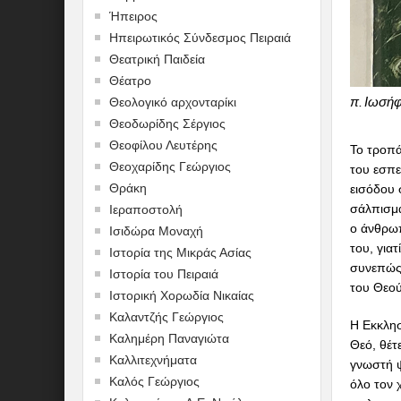
Ήπειρος
Ηπειρωτικός Σύνδεσμος Πειραιά
Θεατρική Παιδεία
Θέατρο
π. Ιωσή
Θεολογικό αρχονταρίκι
Θεοδωρίδης Σέργιος
Θεοφίλου Λευτέρης
Το τροπ
Θεοχαρίδης Γεώργιος
του εσπε
Θράκη
εισόδου 
σάλπισμα
Ιεραποστολή
ο άνθρωπ
Ισιδώρα Μοναχή
του, για
Ιστορία της Μικράς Ασίας
συνεπώς 
Ιστορία του Πειραιά
του Θεού
Ιστορική Χορωδία Νικαίας
Καλαντζής Γεώργιος
Η Εκκλησ
Καλημέρη Παναγιώτα
Θεό, θέτ
Καλλιτεχνήματα
γνωστή ψ
Καλός Γεώργιος
όλο τον 