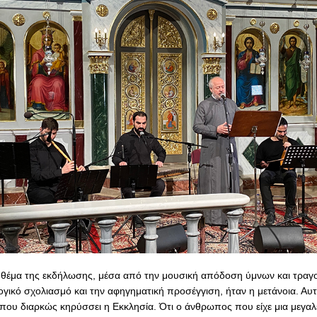
 θέμα της εκδήλωσης, μέσα από την μουσική απόδοση ύμνων και τραγ
ογικό σχολιασμό και την αφηγηματική προσέγγιση, ήταν η μετάνοια. Αυ
που διαρκώς κηρύσσει η Εκκλησία. Ότι ο άνθρωπος που είχε μια μεγα