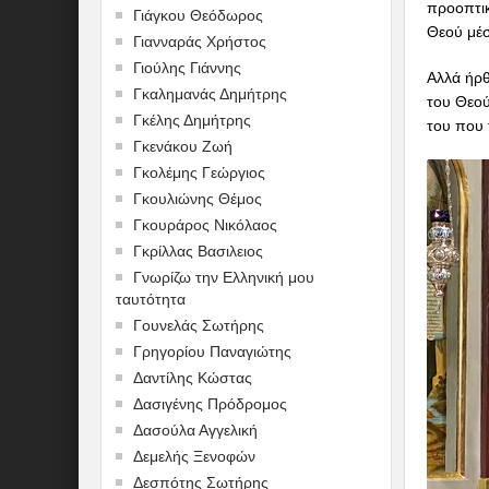
προοπτικ
Γιάγκου Θεόδωρος
Θεού μέσ
Γιανναράς Χρήστος
Γιούλης Γιάννης
Αλλά ήρθ
Γκαλημανάς Δημήτρης
του Θεού
Γκέλης Δημήτρης
του που 
Γκενάκου Ζωή
Γκολέμης Γεώργιος
Γκουλιώνης Θέμος
Γκουράρος Νικόλαος
Γκρίλλας Βασιλειος
Γνωρίζω την Ελληνική μου
ταυτότητα
Γουνελάς Σωτήρης
Γρηγορίου Παναγιώτης
Δαντίλης Κώστας
Δασιγένης Πρόδρομος
Δασούλα Αγγελική
Δεμελής Ξενοφών
Δεσπότης Σωτήρης