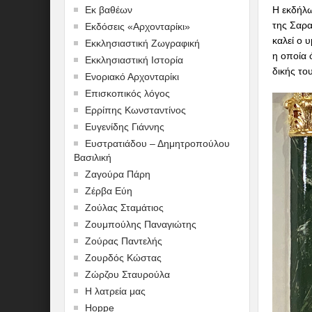
Η εκδήλω
Εκ βαθέων
της Σαρα
Εκδόσεις «Αρχονταρίκι»
καλεί ο 
Εκκλησιαστική Ζωγραφική
η οποία 
Εκκλησιαστική Ιστορία
δικής το
Ενοριακό Αρχονταρίκι
Επισκοπικός λόγος
Ερρίπης Κωνσταντίνος
Ευγενίδης Γιάννης
Ευστρατιάδου – Δημητροπούλου
Βασιλική
Ζαγούρα Πάρη
Ζέρβα Εύη
Ζούλας Σταμάτιος
Ζουμπούλης Παναγιώτης
Ζούρας Παντελής
Ζουρδός Κώστας
Ζώρζου Σταυρούλα
Η λατρεία μας
Hoppe