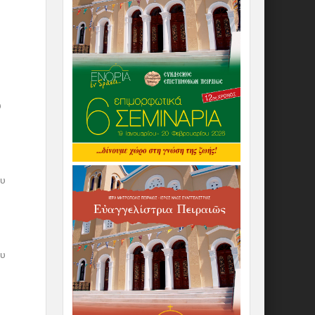
υ
ου
ου