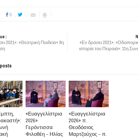
0
us :
N
ει 2021»: «Θεατρική Παιδεία» 9η
«Εν δράσει 2021»: «Οδοιπορι
ηση
ιστορία του Πειραιά»: 11η Συ
 posts
έμπτη,
«Ευαγγελίστρια
«Ευαγγελίστρια
ρακοστή»:
2026»
2026» π.
ινή
Γερόντισσα
Θεοδόσιος
ακή
Φιλοθέη – Ηλίας
Μαρτζούχος – π.