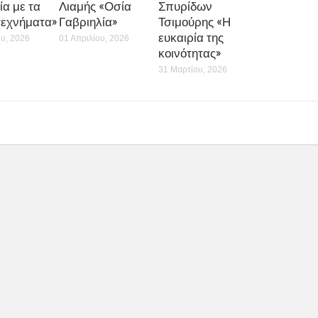
ία με τα
Λιαμής «Οσία
Σπυρίδων
τεχνήματα»
Γαβριηλία»
Τσιμούρης «Η
ευκαιρία της
ου, 2026
01 Απριλίου, 2026
κοινότητας»
31 Μαρτίου, 2026