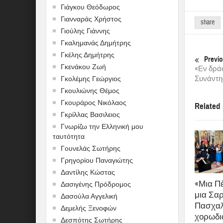
Γιάγκου Θεόδωρος
Γιανναράς Χρήστος
share
Γιούλης Γιάννης
Γκαλημανάς Δημήτρης
Γκέλης Δημήτρης
Previo
Γκενάκου Ζωή
«Εν δράσ
Συνάντ
Γκολέμης Γεώργιος
Γκουλιώνης Θέμος
Γκουράρος Νικόλαος
Related
Γκρίλλας Βασιλειος
Γνωρίζω την Ελληνική μου
ταυτότητα
Γουνελάς Σωτήρης
Γρηγορίου Παναγιώτης
Δαντίλης Κώστας
«Μια Π
Δασιγένης Πρόδρομος
μια Σα
Δασούλα Αγγελική
Πασχαλ
Δεμελής Ξενοφών
χορωδι
Δεσπότης Σωτήρης