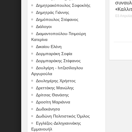
συναυλ
Δημητρακόπουλος Σοφοκλής
«Καλλι
Δημητράς Γιάννης
03 Απριλί
Δημόπουλος Στέφανος
Διάλογοι
Διαμαντοπούλου-Τσιμούρη
Κατερίνα
Δικαίου Ελένη
Δορμπαράκη Σοφία
Δορμπαράκης Στέφανος
Δουλγέρη - Ιντζεσίλογλου
Αργυρούλα
Δουληγέρης Χρήστος
Δρεττάκης Μανώλης
Δρίτσας Θανάσης
Δροσίτη Μαριάννα
Δωδεκάνησα
Δωδώνη Πολιτιστικός Όμιλος
Εγγλέζος-Δεληγιαννάκης
Εμμανουήλ