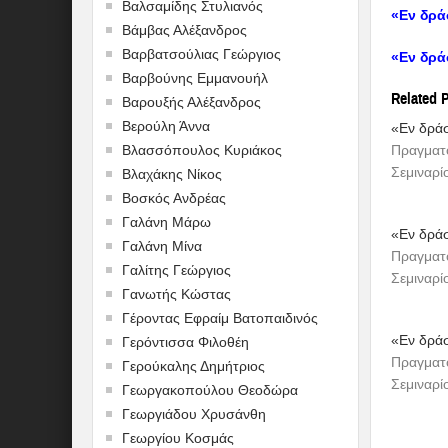
Βαλσαμίδης Στυλιανός
«Εν δρά
Βάμβας Αλέξανδρος
Βαρβατσούλιας Γεώργιος
«Εν δρά
Βαρβούνης Εμμανουήλ
Related 
Βαρουξής Αλέξανδρος
Βερούλη Άννα
«Εν δράσ
Βλασσόπουλος Κυριάκος
Πραγματο
Σεμιναρί
Βλαχάκης Νίκος
Βοσκός Ανδρέας
Γαλάνη Μάρω
«Εν δράσ
Γαλάνη Μίνα
Πραγματο
Γαλίτης Γεώργιος
Σεμιναρί
Γανωτής Κώστας
Γέροντας Εφραίμ Βατοπαιδινός
«Εν δράσ
Γερόντισσα Φιλοθέη
Πραγματο
Γερούκαλης Δημήτριος
Σεμιναρί
Γεωργακοπούλου Θεοδώρα
Γεωργιάδου Χρυσάνθη
Γεωργίου Κοσμάς