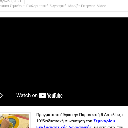
πριλίου, 2021
υτικά Σεμινάρια
,
Εκκλησιαστική Ζωγραφική
,
Μποζάς Γεώργιος
,
Video
Πραγματοποιήθηκε την Παρασκευή 9 Απριλίου, η
η
10
διαδικτυακή συνάντηση του
Σεμιναρίου
Εκκλησιαστικής ζωγραφικής
,
με εισηγητή τον