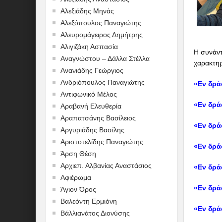
Αλεξιάδης Μηνάς
Αλεξόπουλος Παναγιώτης
Αλευρομάγειρος Δημήτρης
Αλιγιζάκη Ασπασία
Η συνάντ
Αναγνώστου – Δάλλα Στέλλα
χαρακτηρ
Ανανιάδης Γεώργιος
Ανδριόπουλος Παναγιώτης
«Εν δρά
Αντιφωνικό Μέλος
«Εν δρά
Αραβανή Ελευθερία
Αραπατσάνης Βασίλειος
«Εν δρά
Αργυριάδης Βασίλης
Αριστοτελίδης Παναγιώτης
«Εν δρά
Άρση Θέση
Αρχιεπ. Αλβανίας Αναστάσιος
«Εν δρά
Αφιέρωμα
«Εν δρά
Άγιον Όρος
Βαλεόντη Ερμιόνη
«Εν δρά
Βάλλιανάτος Διονύσης